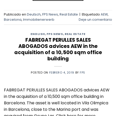
Publicado en
Deutsch
,
FPS News
,
Real Estate
|
Etiquetado
AEW
,
Barcelona
,
Immobilienerwerb
Deje un comentario
ENGLISH
,
FPS NEWS
,
REAL ESTATE
FABREGAT PERULLES SALES
ABOGADOS advices AEW in the
acquisition of a 10,500 sqm office
building
POSTED ON
FEBRERO 4, 2019
BY
FPS
FABREGAT PERULLES SALES ABOGADOS advices AEW
in the acquisition of a 10,500 sqm office building in
Barcelona. The asset is well located in Vila Olimpica
in Barcelona, close to the Marina port and was
acquired from Grupo Lar. Click here for more