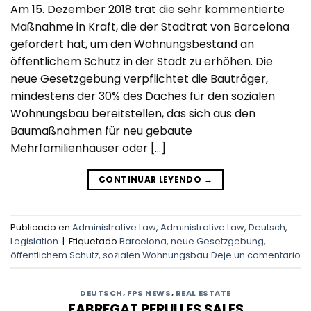
Am 15. Dezember 2018 trat die sehr kommentierte
Maßnahme in Kraft, die der Stadtrat von Barcelona
gefördert hat, um den Wohnungsbestand an
öffentlichem Schutz in der Stadt zu erhöhen. Die
neue Gesetzgebung verpflichtet die Bauträger,
mindestens der 30% des Daches für den sozialen
Wohnungsbau bereitstellen, das sich aus den
Baumaßnahmen für neu gebaute
Mehrfamilienhäuser oder […]
CONTINUAR LEYENDO
→
Publicado en
Administrative Law
,
Administrative Law
,
Deutsch
,
Legislation
|
Etiquetado
Barcelona
,
neue Gesetzgebung
,
öffentlichem Schutz
,
sozialen Wohnungsbau
Deje un comentario
DEUTSCH
,
FPS NEWS
,
REAL ESTATE
FABREGAT PERULLES SALES