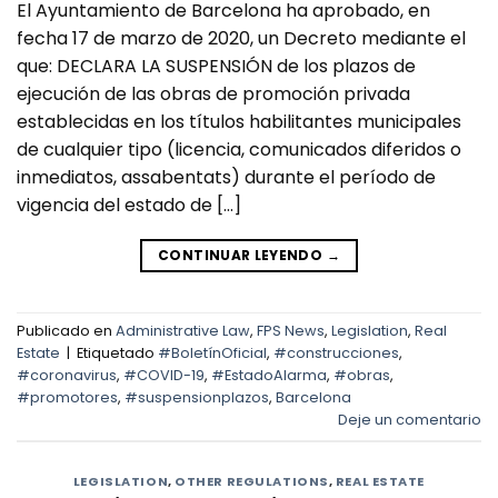
El Ayuntamiento de Barcelona ha aprobado, en
fecha 17 de marzo de 2020, un Decreto mediante el
que: DECLARA LA SUSPENSIÓN de los plazos de
ejecución de las obras de promoción privada
establecidas en los títulos habilitantes municipales
de cualquier tipo (licencia, comunicados diferidos o
inmediatos, assabentats) durante el período de
vigencia del estado de […]
CONTINUAR LEYENDO
→
Publicado en
Administrative Law
,
FPS News
,
Legislation
,
Real
Estate
|
Etiquetado
#BoletínOficial
,
#construcciones
,
#coronavirus
,
#COVID-19
,
#EstadoAlarma
,
#obras
,
#promotores
,
#suspensionplazos
,
Barcelona
Deje un comentario
LEGISLATION
,
OTHER REGULATIONS
,
REAL ESTATE