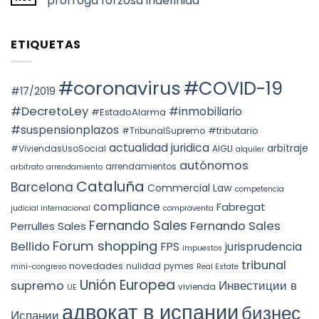
prórroga forzosa indefinida
YEAR:
turístico
НАЛОГООБЛОЖЕНИЕ
EVALUATION
en
ПРИ
No
OF
Barcelona
ПЕРЕХОДЕ
hay
FACTS
ПРАВ
comentarios
AND
ETIQUETAS
СОБСТВЕННОСТИ
en
THE
НА
Voto
PREVAILING
НЕДВИЖИМОСТЬ
particular
ROLE
АВТОНОМНОГО
en
OF
ОКРУГА
la
#coronavirus
#COVID-19
SUBSTANCE
КАТАЛОНИИ
STS
#17/2019
OVER
(ITP)
4240/2025:
FORM
la
#DecretoLey
#inmobiliario
#EstadoAlarma
UNDER
prórroga
TEAC
forzosa
#suspensionplazos
#tributario
DOCTRINE,
#TribunalSupremo
indefinida
SPAIN.
actualidad juridica
arbitraje
#ViviendasUsoSocial
AIGLI
alquiler
autónomos
arrendamientos
arbitrato
arrendamiento
Cataluña
Barcelona
Commercial Law
competencia
compliance
Fabregat
judicial internacional
compraventa
Fernando Sales
Fernando Sales
Perrulles Sales
Forum shopping
Bellido
FPS
jurisprudencia
impuestos
tribunal
novedades
nulidad
pymes
mini-congreso
Real Estate
Unión Europea
Инвестиции в
supremo
vivienda
UE
адвокат в испании
бизнес
Испании