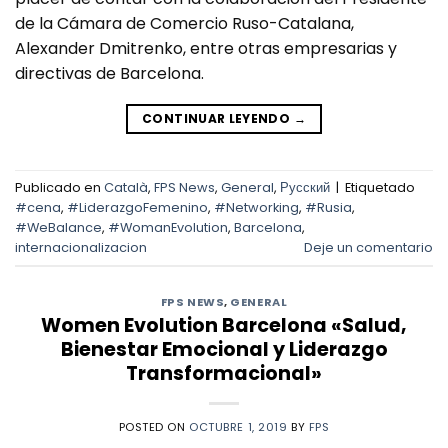
de la Cámara de Comercio Ruso-Catalana,
Alexander Dmitrenko, entre otras empresarias y
directivas de Barcelona.
CONTINUAR LEYENDO
→
Publicado en
Català
,
FPS News
,
General
,
Русский
|
Etiquetado
#cena
,
#LiderazgoFemenino
,
#Networking
,
#Rusia
,
#WeBalance
,
#WomanEvolution
,
Barcelona
,
internacionalizacion
Deje un comentario
FPS NEWS
,
GENERAL
Women Evolution Barcelona «Salud,
Bienestar Emocional y Liderazgo
Transformacional»
POSTED ON
OCTUBRE 1, 2019
BY
FPS