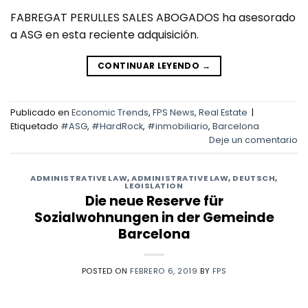
FABREGAT PERULLES SALES ABOGADOS ha asesorado
a ASG en esta reciente adquisición.
CONTINUAR LEYENDO
→
Publicado en
Economic Trends
,
FPS News
,
Real Estate
|
Etiquetado
#ASG
,
#HardRock
,
#inmobiliario
,
Barcelona
Deje un comentario
ADMINISTRATIVE LAW
,
ADMINISTRATIVE LAW
,
DEUTSCH
,
LEGISLATION
Die neue Reserve für
Sozialwohnungen in der Gemeinde
Barcelona
POSTED ON
FEBRERO 6, 2019
BY
FPS