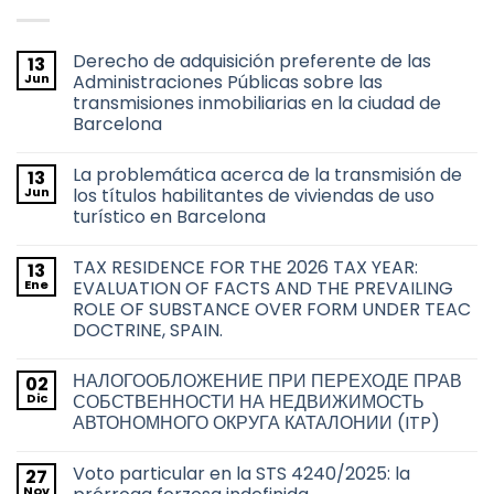
Derecho de adquisición preferente de las
13
Jun
Administraciones Públicas sobre las
transmisiones inmobiliarias en la ciudad de
Barcelona
No
hay
La problemática acerca de la transmisión de
13
comentarios
en
Jun
los títulos habilitantes de viviendas de uso
Derecho
turístico en Barcelona
de
adquisición
No
preferente
hay
de
TAX RESIDENCE FOR THE 2026 TAX YEAR:
13
comentarios
las
en
Ene
EVALUATION OF FACTS AND THE PREVAILING
Administraciones
La
Públicas
ROLE OF SUBSTANCE OVER FORM UNDER TEAC
problemática
sobre
acerca
DOCTRINE, SPAIN.
las
de
transmisiones
la
No
inmobiliarias
transmisión
hay
en
НАЛОГООБЛОЖЕНИЕ ПРИ ПЕРЕХОДЕ ПРАВ
02
de
comentarios
la
en
los
Dic
СОБСТВЕННОСТИ НА НЕДВИЖИМОСТЬ
ciudad
TAX
títulos
de
АВТОНОМНОГО ОКРУГА КАТАЛОНИИ (ITP)
RESIDENCE
habilitantes
Barcelona
FOR
de
No
THE
viviendas
hay
2026
de
Voto particular en la STS 4240/2025: la
27
comentarios
TAX
uso
en
Nov