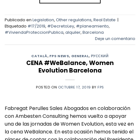
Publicado en
Legislation
,
Other regulations
,
Real Estate
|
Etiquetado
#17/2019
,
#DecretoLey
,
#planeamiento
,
#ViviendaProteccionPublica
,
alquiler
,
Barcelona
Deje un comentario
CATALÀ
,
FPS NEWS
,
GENERAL
,
РУССКИЙ
CENA #WeBalance, Women
Evolution Barcelona
POSTED ON
OCTUBRE 17, 2019
BY
FPS
Fabregat Perulles Sales Abogados en colaboración
con Ambesten Consulting hemos vuelto a apoyar
una de las jornadas de Women Evolution, esta vez en
la cena WeBalance. En esta ocasión hemos tenido el
placer de contar con la colaboración del Presidente