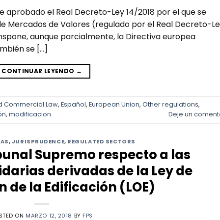
e aprobado el Real Decreto-Ley 14/2018 por el que se
 de Mercados de Valores (regulado por el Real Decreto-L
ranspone, aunque parcialmente, la Directiva europea
mbién se […]
CONTINUAR LEYENDO
→
d Commercial Law
,
Español
,
European Union
,
Other regulations
,
ón
,
modificacion
Deje un coment
MAS
,
JURISPRUDENCE
,
REGULATED SECTORS
ibunal Supremo respecto a las
idarias derivadas de la Ley de
 de la Edificación (LOE)
STED ON
MARZO 12, 2018
BY
FPS