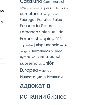
Cataluña
Commercial
Law
competencia judicial internacional
 se
compliance
compraventa
Fabregat Perrulles Sales
 o
Fernando Sales
Fernando Sales Bellido
Forum shopping
FPS
jurisprudencia
impuestos
mini-
novedades
nulidad
congreso
tribunal
pymes
Real Estate
ario
Unión
supremo
UE
Europea
vivienda
Инвестиции в Испании
адвокат в
испании
бизнес