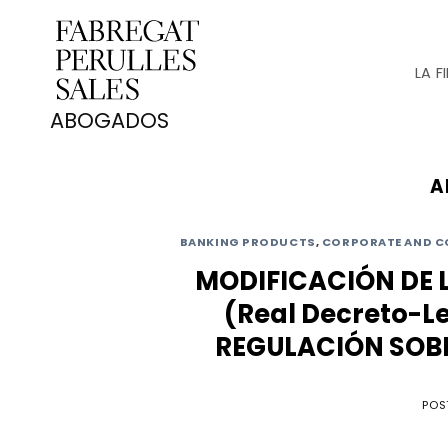
Saltar
al
contenido
LA F
A
BANKING PRODUCTS
,
CORPORATE AND C
MODIFICACIÓN DE 
(Real Decreto-L
REGULACIÓN SOBR
POS