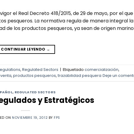
 vigor el Real Decreto 418/2015, de 29 de mayo, por el que
tos pesqueros. La normativa regula de manera integral la
dad de los productos pesqueros, ya sean de origen marino
CONTINUAR LEYENDO
→
regulations
,
Regulated Sectors
|
Etiquetado
comercialización
,
 venta
,
productos pesqueros
,
trazabilidad pesquera
Deje un coment
SPAÑOL
,
REGULATED SECTORS
egulados y Estratégicos
TED ON
NOVIEMBRE 19, 2012
BY
FPS