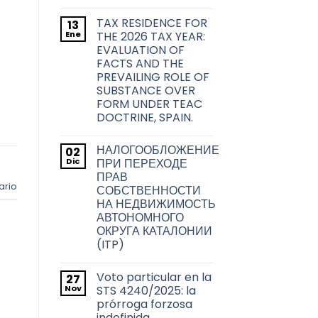
sobre
No
las
hay
transmisiones
TAX RESIDENCE FOR
13
comentarios
inmobiliarias
en
Ene
THE 2026 TAX YEAR:
en
La
la
EVALUATION OF
problemática
ciudad
acerca
FACTS AND THE
de
de
PREVAILING ROLE OF
Barcelona
la
transmisión
SUBSTANCE OVER
de
FORM UNDER TEAC
los
títulos
DOCTRINE, SPAIN.
habilitantes
No
de
hay
viviendas
НАЛОГООБЛОЖЕНИЕ
02
comentarios
de
en
Dic
uso
ПРИ ПЕРЕХОДЕ
TAX
turístico
ПРАВ
RESIDENCE
en
ario
FOR
СОБСТВЕННОСТИ
Barcelona
THE
НА НЕДВИЖИМОСТЬ
2026
TAX
АВТОНОМНОГО
YEAR:
ОКРУГА КАТАЛОНИИ
EVALUATION
OF
(ITP)
FACTS
No
AND
hay
THE
Voto particular en la
27
comentarios
PREVAILING
en
Nov
ROLE
STS 4240/2025: la
НАЛОГООБЛОЖЕНИЕ
OF
prórroga forzosa
ПРИ
SUBSTANCE
ПЕРЕХОДЕ
indefinida
OVER