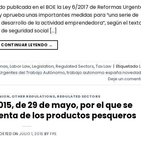
ido publicada en el BOE la Ley 6/2017 de Reformas Urgent
y aprueba unas importantes medidas para “una serie de
 desarrollo de la actividad emprendedora”, según el texto
de seguridad social […]
CONTINUAR LEYENDO
→
omas
,
Labor Law
,
Legislation
,
Regulated Sectors
,
Tax Law
|
Etiquetado
Urgentes del Trabajo Autónomo
,
trabajo autonomo españa noveda
Deje un coment
NION
,
OTHER REGULATIONS
,
REGULATED SECTORS
15, de 29 de mayo, por el que se
venta de los productos pesqueros
OSTED ON
JULIO 1, 2015
BY
FPS