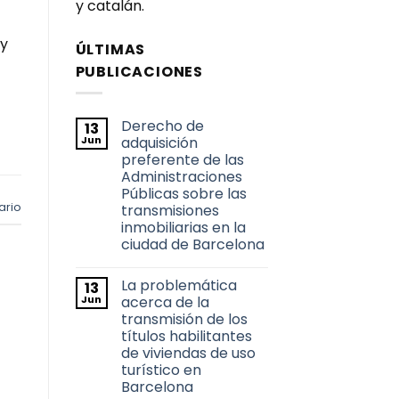
y catalán.
ey
ÚLTIMAS
PUBLICACIONES
Derecho de
13
Jun
adquisición
preferente de las
Administraciones
Públicas sobre las
ario
transmisiones
inmobiliarias en la
ciudad de Barcelona
No
hay
La problemática
13
comentarios
en
Jun
acerca de la
Derecho
transmisión de los
de
adquisición
títulos habilitantes
preferente
de viviendas de uso
de
las
turístico en
Administraciones
Barcelona
Públicas