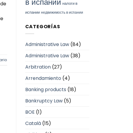
в испании
ede
налоги в
испании
недвижимость в испании
de
CATEGORÍAS
Administrative Law
(84)
Administrative Law
(38)
ario
Arbitration
(27)
Arrendamiento
(4)
Banking products
(18)
Bankruptcy Law
(5)
BOE
(1)
Català
(15)