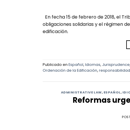
En fecha 15 de febrero de 2018, el Tr
obligaciones solidarias y el régimen d
edificación.
Publicado en
Español
,
Idiomas
,
Jurisprudence
Ordenación de la Edificación
,
responsabilidad 
ADMINISTRATIVE LAW
,
ESPAÑOL
,
IDI
Reformas urge
POS