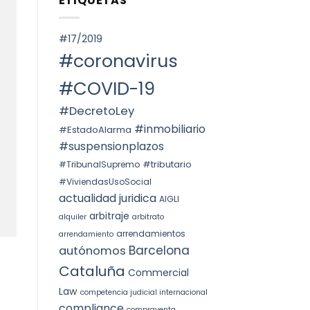
ETIQUETAS
SPAIN.
Voto
ОКРУГА
particular
КАТАЛОНИИ
en
(ITP)
la
#17/2019
STS
4240/2025:
#coronavirus
la
prórroga
forzosa
#COVID-19
indefinida
#DecretoLey
#inmobiliario
#EstadoAlarma
#suspensionplazos
#tributario
#TribunalSupremo
#ViviendasUsoSocial
actualidad juridica
AIGLI
arbitraje
alquiler
arbitrato
arrendamientos
arrendamiento
Barcelona
autónomos
Cataluña
Commercial
Law
competencia judicial internacional
compliance
compraventa