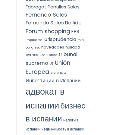
Fabregat Perrulles Sales
Fernando Sales
Fernando Sales Bellido
Forum shopping
FPS
jurisprudencia
impuestos
mini-
novedades
nulidad
congreso
tribunal
pymes
Real Estate
Unión
supremo
UE
Europea
vivienda
Инвестиции в Испании
адвокат в
испании
бизнес
в испании
налоги в
испании
недвижимость в испании