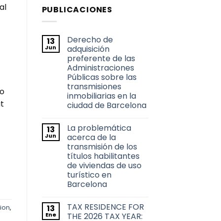
al
PUBLICACIONES
Derecho de
13
Jun
adquisición
preferente de las
Administraciones
Públicas sobre las
transmisiones
io
inmobiliarias en la
t
ciudad de Barcelona
No
hay
La problemática
13
comentarios
en
Jun
acerca de la
Derecho
transmisión de los
de
adquisición
títulos habilitantes
preferente
de viviendas de uso
de
las
turístico en
Administraciones
Barcelona
Públicas
sobre
No
las
hay
transmisiones
TAX RESIDENCE FOR
13
comentarios
ion
,
inmobiliarias
en
Ene
THE 2026 TAX YEAR:
en
La