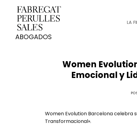
Saltar
al
contenido
LA F
Women Evolution
Emocional y L
PO
Women Evolution Barcelona celebra su
Transformacional».