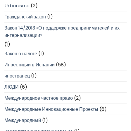
Urbanismo
(2)
Гражданский закон
(1)
Закон 14/2013 «О поддержке предпринимателей и их
интернализации»
(1)
Закон о налоге
(1)
Инвестиции в Испании
(58)
иностранец
(1)
ЛЮДИ
(6)
Международное частное право
(2)
Международные Инновационные Проекты
(6)
Международный
(1)