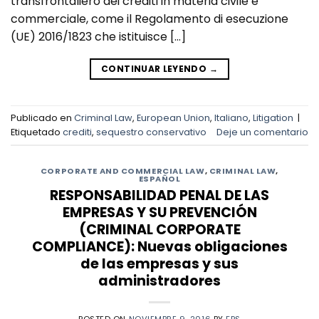
transfrontaliero dei crediti in materia civile e
commerciale, come il Regolamento di esecuzione
(UE) 2016/1823 che istituisce […]
CONTINUAR LEYENDO
→
Publicado en
Criminal Law
,
European Union
,
Italiano
,
Litigation
|
Etiquetado
crediti
,
sequestro conservativo
Deje un comentario
CORPORATE AND COMMERCIAL LAW
,
CRIMINAL LAW
,
ESPAÑOL
RESPONSABILIDAD PENAL DE LAS
EMPRESAS Y SU PREVENCIÓN
(CRIMINAL CORPORATE
COMPLIANCE): Nuevas obligaciones
de las empresas y sus
administradores
POSTED ON
NOVIEMBRE 9, 2016
BY
FPS