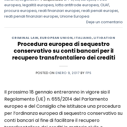
europea
,
legalità europea
,
lotta antifrode europea
,
OLAF
,
procura europea
,
reati finanziari europei
,
reati penali europei
,
reati penali finanziari europei
,
Unione Europea
Deje un comentario
CRIMINAL LAW
,
EUROPEAN UNION
,
ITALIANO
,
LITIGATION
Procedura europea di sequestro
conservativo su conti bancari per il
recupero transfrontaliero dei crediti
POSTED ON
ENERO 9, 2017
BY
FPS
Il prossimo 18 gennaio entreranno in vigore sia il
Regolamento (UE) n. 655/2014 del Parlamento
europeo e del Consiglio che istituisce una procedura
per l’ordinanza europea di sequestro conservativo su
conti bancari al fine di facilitare il recupero