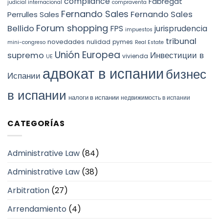
compliance
Fabregat
judicial internacional
compraventa
Fernando Sales
Fernando Sales
Perrulles Sales
Forum shopping
Bellido
FPS
jurisprudencia
impuestos
tribunal
novedades
nulidad
pymes
mini-congreso
Real Estate
Unión Europea
Инвестиции в
supremo
vivienda
UE
адвокат в испании
бизнес
Испании
в испании
налоги в испании
недвижимость в испании
CATEGORÍAS
Administrative Law
(84)
Administrative Law
(38)
Arbitration
(27)
Arrendamiento
(4)