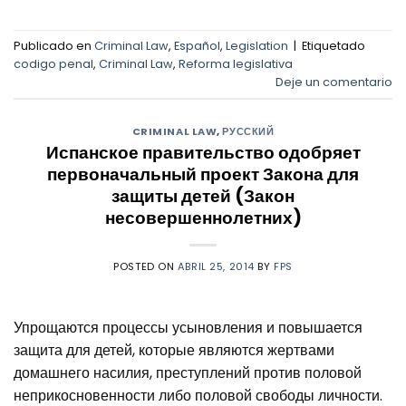
Publicado en
Criminal Law
,
Español
,
Legislation
|
Etiquetado
codigo penal
,
Criminal Law
,
Reforma legislativa
Deje un comentario
CRIMINAL LAW
,
РУССКИЙ
Испанское правительство одобряет
первоначальный проект Закона для
защиты детей (Закон
несовершеннолетних)
POSTED ON
ABRIL 25, 2014
BY
FPS
Упрощаются процессы усыновления и повышается
защита для детей, которые являются жертвами
домашнего насилия, преступлений против половой
неприкосновенности либо половой свободы личности.