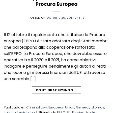
Procura Europea
POSTED ON
OCTUBRE 20, 2017
BY
FPS
Il 12 ottobre il regolamento che istituisce la Procura
europea (EPPO) è stato adottato dagli Stati membri
che partecipano alla cooperazione rafforzata
sull’EPPO. La Procura Europea, che dovrebbe essere
operativa tra il 2020 e il 2021, ha come obiettivi
indagare e perseguire penalmente gli autori di reati
che ledono gli interessi finanziari dell’UE attraverso
uno scambio […]
CONTINUAR LEYENDO
→
Publicado en
Criminal Law
,
European Union
,
General
,
Idiomas
,
Italiano
,
Legislation
|
Etiquetado
EPPO
,
EU
,
Eurojust
,
frode