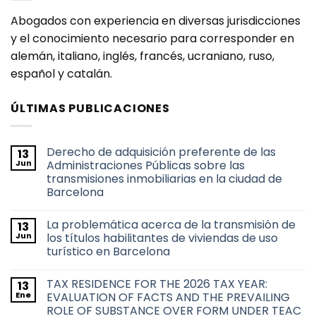
Abogados con experiencia en diversas jurisdicciones
y el conocimiento necesario para corresponder en
alemán, italiano, inglés, francés, ucraniano, ruso,
español y catalán.
ÚLTIMAS PUBLICACIONES
Derecho de adquisición preferente de las
13
Jun
Administraciones Públicas sobre las
transmisiones inmobiliarias en la ciudad de
Barcelona
No
hay
La problemática acerca de la transmisión de
13
comentarios
en
Jun
los títulos habilitantes de viviendas de uso
Derecho
turístico en Barcelona
de
adquisición
No
preferente
hay
de
TAX RESIDENCE FOR THE 2026 TAX YEAR:
13
comentarios
las
en
Ene
EVALUATION OF FACTS AND THE PREVAILING
Administraciones
La
Públicas
ROLE OF SUBSTANCE OVER FORM UNDER TEAC
problemática
sobre