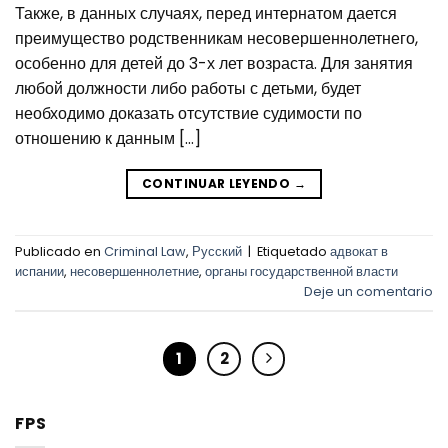
Также, в данных случаях, перед интернатом дается
преимущество родственникам несовершеннолетнего,
особенно для детей до 3-х лет возраста. Для занятия
любой должности либо работы с детьми, будет
необходимо доказать отсутствие судимости по
отношению к данным […]
CONTINUAR LEYENDO
→
Publicado en
Criminal Law
,
Русский
|
Etiquetado
адвокат в
испании
,
несовершеннолетние
,
органы государственной власти
Deje un comentario
1
2
FPS