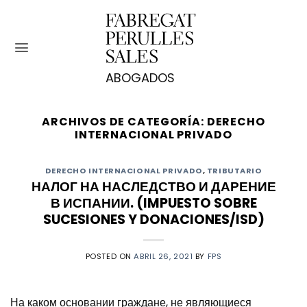
Saltar
al
contenido
ARCHIVOS DE CATEGORÍA:
DERECHO
INTERNACIONAL PRIVADO
DERECHO INTERNACIONAL PRIVADO
,
TRIBUTARIO
НАЛОГ НА НАСЛЕДСТВО И ДАРЕНИЕ
В ИСПАНИИ. (IMPUESTO SOBRE
SUCESIONES Y DONACIONES/ISD)
POSTED ON
ABRIL 26, 2021
BY
FPS
На каком основании граждане, не являющиеся