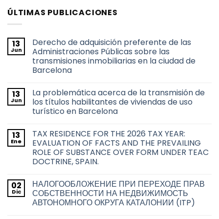
ÚLTIMAS PUBLICACIONES
Derecho de adquisición preferente de las
13
Jun
Administraciones Públicas sobre las
transmisiones inmobiliarias en la ciudad de
Barcelona
No
hay
La problemática acerca de la transmisión de
13
comentarios
en
Jun
los títulos habilitantes de viviendas de uso
Derecho
turístico en Barcelona
de
adquisición
No
preferente
hay
de
TAX RESIDENCE FOR THE 2026 TAX YEAR:
13
comentarios
las
en
Ene
EVALUATION OF FACTS AND THE PREVAILING
Administraciones
La
Públicas
ROLE OF SUBSTANCE OVER FORM UNDER TEAC
problemática
sobre
acerca
DOCTRINE, SPAIN.
las
de
transmisiones
la
No
inmobiliarias
transmisión
hay
en
НАЛОГООБЛОЖЕНИЕ ПРИ ПЕРЕХОДЕ ПРАВ
02
de
comentarios
la
en
los
Dic
СОБСТВЕННОСТИ НА НЕДВИЖИМОСТЬ
ciudad
TAX
títulos
de
АВТОНОМНОГО ОКРУГА КАТАЛОНИИ (ITP)
RESIDENCE
habilitantes
Barcelona
FOR
de
No
THE
viviendas