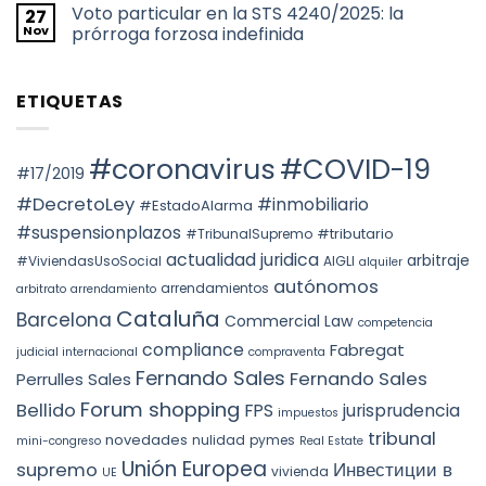
hay
2026
de
Voto particular en la STS 4240/2025: la
27
comentarios
TAX
uso
en
Nov
prórroga forzosa indefinida
YEAR:
turístico
НАЛОГООБЛОЖЕНИЕ
EVALUATION
en
ПРИ
No
OF
Barcelona
ПЕРЕХОДЕ
hay
FACTS
ПРАВ
comentarios
AND
ETIQUETAS
СОБСТВЕННОСТИ
en
THE
НА
Voto
PREVAILING
НЕДВИЖИМОСТЬ
particular
ROLE
АВТОНОМНОГО
en
OF
ОКРУГА
la
#coronavirus
#COVID-19
SUBSTANCE
КАТАЛОНИИ
STS
#17/2019
OVER
(ITP)
4240/2025:
FORM
la
#DecretoLey
#inmobiliario
#EstadoAlarma
UNDER
prórroga
TEAC
forzosa
#suspensionplazos
#tributario
DOCTRINE,
#TribunalSupremo
indefinida
SPAIN.
actualidad juridica
arbitraje
#ViviendasUsoSocial
AIGLI
alquiler
autónomos
arrendamientos
arbitrato
arrendamiento
Cataluña
Barcelona
Commercial Law
competencia
compliance
Fabregat
judicial internacional
compraventa
Fernando Sales
Fernando Sales
Perrulles Sales
Forum shopping
Bellido
FPS
jurisprudencia
impuestos
tribunal
novedades
nulidad
pymes
mini-congreso
Real Estate
Unión Europea
Инвестиции в
supremo
vivienda
UE