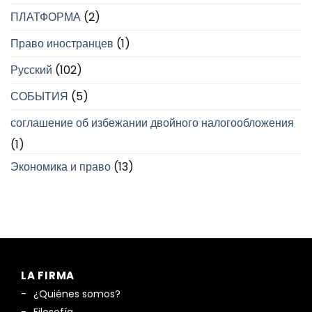
ПЛАТФОРМА
(2)
Право иностранцев
(1)
Русский
(102)
СОБЫТИЯ
(5)
соглашение об избежании двойного налогообложения
(1)
Экономика и право
(13)
LA FIRMA
¿Quiénes somos?
Filosofía