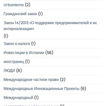
Urbanismo
(2)
Гражданский закон
(1)
Закон 14/2013 «О поддержке предпринимателей и их
интернализации»
(1)
Закон о налоге
(1)
Инвестиции в Испании
(58)
иностранец
(1)
ЛЮДИ
(6)
Международное частное право
(2)
Международные Инновационные Проекты
(6)
Международный
(1)