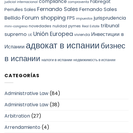
compliance
Fabregat
judicial internacional
compraventa
Fernando Sales
Fernando Sales
Perrulles Sales
Forum shopping
Bellido
FPS
jurisprudencia
impuestos
tribunal
novedades
nulidad
pymes
mini-congreso
Real Estate
Unión Europea
Инвестиции в
supremo
vivienda
UE
адвокат в испании
бизнес
Испании
в испании
налоги в испании
недвижимость в испании
CATEGORÍAS
Administrative Law
(84)
Administrative Law
(38)
Arbitration
(27)
Arrendamiento
(4)