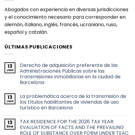
Abogados con experiencia en diversas jurisdicciones
y el conocimiento necesario para corresponder en
alemán, italiano, inglés, francés, ucraniano, ruso,
español y catalán.
ÚLTIMAS PUBLICACIONES
Derecho de adquisición preferente de las
13
Jun
Administraciones Públicas sobre las
transmisiones inmobiliarias en la ciudad de
Barcelona
No
hay
La problemática acerca de la transmisión de
13
comentarios
en
Jun
los títulos habilitantes de viviendas de uso
Derecho
turístico en Barcelona
de
adquisición
No
preferente
hay
de
TAX RESIDENCE FOR THE 2026 TAX YEAR:
13
comentarios
las
en
Ene
EVALUATION OF FACTS AND THE PREVAILING
Administraciones
La
Públicas
ROLE OF SUBSTANCE OVER FORM UNDER TEAC
problemática