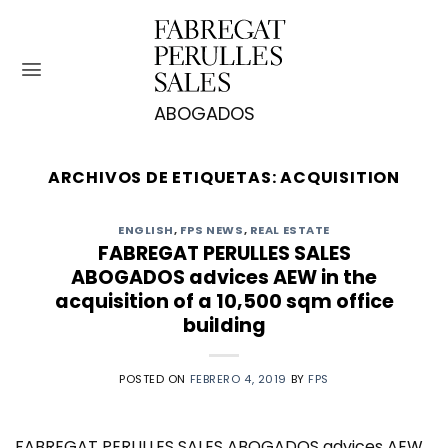
Saltar
al
contenido
ARCHIVOS DE ETIQUETAS:
ACQUISITION
ENGLISH
,
FPS NEWS
,
REAL ESTATE
FABREGAT PERULLES SALES
ABOGADOS advices AEW in the
acquisition of a 10,500 sqm office
building
POSTED ON
FEBRERO 4, 2019
BY
FPS
FABREGAT PERULLES SALES ABOGADOS advices AEW