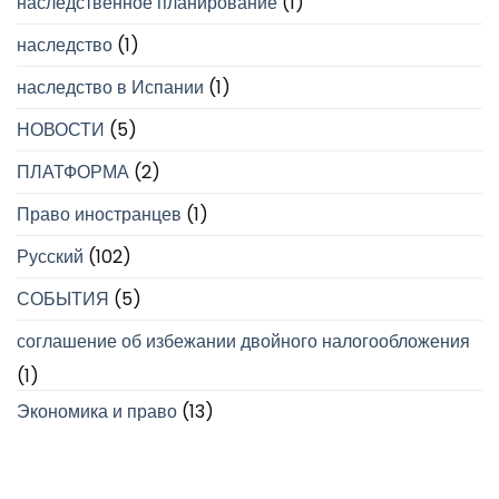
наследственное планирование
(1)
наследство
(1)
наследство в Испании
(1)
НОВОСТИ
(5)
ПЛАТФОРМА
(2)
Право иностранцев
(1)
Русский
(102)
СОБЫТИЯ
(5)
соглашение об избежании двойного налогообложения
(1)
Экономика и право
(13)