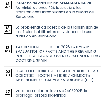
Derecho de adquisición preferente de las
13
Jun
Administraciones Públicas sobre las
transmisiones inmobiliarias en la ciudad de
Barcelona
No
hay
La problemática acerca de la transmisión de
13
comentarios
en
Jun
los títulos habilitantes de viviendas de uso
Derecho
turístico en Barcelona
de
adquisición
No
preferente
hay
de
TAX RESIDENCE FOR THE 2026 TAX YEAR:
13
comentarios
las
en
Ene
EVALUATION OF FACTS AND THE PREVAILING
Administraciones
La
Públicas
ROLE OF SUBSTANCE OVER FORM UNDER TEAC
problemática
sobre
acerca
DOCTRINE, SPAIN.
las
de
transmisiones
la
No
inmobiliarias
transmisión
hay
en
НАЛОГООБЛОЖЕНИЕ ПРИ ПЕРЕХОДЕ ПРАВ
02
de
comentarios
la
en
los
Dic
СОБСТВЕННОСТИ НА НЕДВИЖИМОСТЬ
ciudad
TAX
títulos
de
АВТОНОМНОГО ОКРУГА КАТАЛОНИИ (ITP)
RESIDENCE
habilitantes
Barcelona
FOR
de
No
THE
viviendas
hay
2026
de
Voto particular en la STS 4240/2025: la
27
comentarios
TAX
uso
en
Nov
prórroga forzosa indefinida
YEAR:
turístico
НАЛОГООБЛОЖЕНИЕ
EVALUATION
en
ПРИ
No
OF
Barcelona
ПЕРЕХОДЕ
hay
FACTS