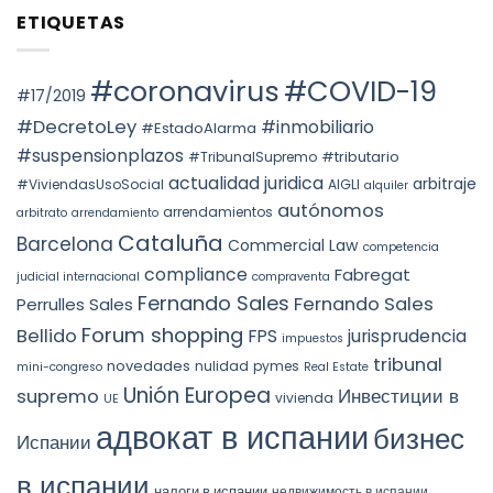
ПРАВ
comentarios
AND
ETIQUETAS
СОБСТВЕННОСТИ
en
THE
НА
Voto
PREVAILING
НЕДВИЖИМОСТЬ
particular
ROLE
АВТОНОМНОГО
en
OF
ОКРУГА
la
#coronavirus
#COVID-19
SUBSTANCE
КАТАЛОНИИ
STS
#17/2019
OVER
(ITP)
4240/2025:
FORM
la
#DecretoLey
#inmobiliario
#EstadoAlarma
UNDER
prórroga
TEAC
forzosa
#suspensionplazos
#tributario
DOCTRINE,
#TribunalSupremo
indefinida
SPAIN.
actualidad juridica
arbitraje
#ViviendasUsoSocial
AIGLI
alquiler
autónomos
arrendamientos
arbitrato
arrendamiento
Cataluña
Barcelona
Commercial Law
competencia
compliance
Fabregat
judicial internacional
compraventa
Fernando Sales
Fernando Sales
Perrulles Sales
Forum shopping
Bellido
FPS
jurisprudencia
impuestos
tribunal
novedades
nulidad
pymes
mini-congreso
Real Estate
Unión Europea
Инвестиции в
supremo
vivienda
UE
адвокат в испании
бизнес
Испании
в испании
налоги в испании
недвижимость в испании