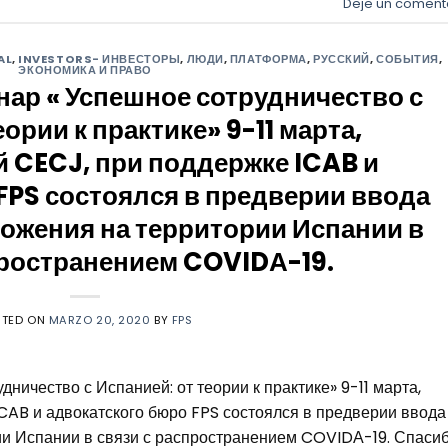
Deje un coment
AL
,
INVESTORS- ИНВЕСТОРЫ
,
ЛЮДИ
,
ПЛАТФОРМА
,
РУССКИЙ
,
СОБЫТИЯ
,
ЭКОНОМИКА И ПРАВО
ар « Успешное сотрудничество с
еории к практике» 9-11 марта,
 CECJ, при поддержке ICAB и
FPS состоялся в предверии ввода
ожения на территории Испании в
пространением COVIDА-19.
STED ON
MARZO 20, 2020
BY
FPS
ничество с Испанией: от теории к практике» 9-11 марта,
CAB и адвокатского бюро FPS состоялся в предверии ввода
и Испании в связи с распространением COVIDА-19. Спаси