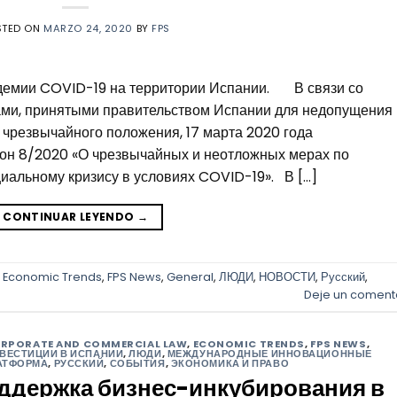
STED ON
MARZO 24, 2020
BY
FPS
ии COVID-19 на территории Испании. В связи со
ми, принятыми правительством Испании для недопущения
чрезвычайного положения, 17 марта 2020 года
кон 8/2020 «О чрезвычайных и неотложных мерах по
иальному кризису в условиях COVID-19». В […]
CONTINUAR LEYENDO
→
,
Economic Trends
,
FPS News
,
General
,
ЛЮДИ
,
НОВОСТИ
,
Русский
,
Deje un coment
RPORATE AND COMMERCIAL LAW
,
ECONOMIC TRENDS
,
FPS NEWS
,
ВЕСТИЦИИ В ИСПАНИИ
,
ЛЮДИ
,
МЕЖДУНАРОДНЫЕ ИННОВАЦИОННЫЕ
АТФОРМА
,
РУССКИЙ
,
СОБЫТИЯ
,
ЭКОНОМИКА И ПРАВО
ддержка бизнес-инкубирования в