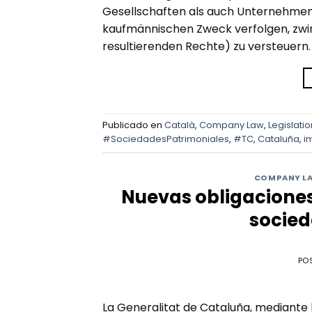
Gesellschaften als auch Unternehmen, d
kaufmännischen Zweck verfolgen, zwin
resultierenden Rechte) zu versteuern.
Publicado en
Català
,
Company Law
,
Legislatio
#SociedadesPatrimoniales
,
#TC
,
Cataluña
,
i
COMPANY L
Nuevas obligaciones
socied
PO
La Generalitat de Cataluña, mediante 