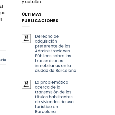
y catalán.
El
que
ÚLTIMAS
as
PUBLICACIONES
Derecho de
13
Jun
adquisición
preferente de las
Administraciones
Públicas sobre las
ario
transmisiones
inmobiliarias en la
ciudad de Barcelona
No
hay
La problemática
13
comentarios
en
Jun
acerca de la
Derecho
transmisión de los
de
adquisición
títulos habilitantes
preferente
de viviendas de uso
de
las
turístico en
Administraciones
Barcelona
Públicas