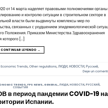
020 от 14 марта наделяет правовыми полномочиями органы
улированию и контролю ситуации в строительном секторе в
ельной власти были выдвинуты комплексы мер по
льства, связанных с ухудшением эпидемиологической ситуа
го Положения. Приказом Министерства Здравоохранения
я которого […]
CONTINUAR LEYENDO
→
,
Economic Trends
,
Other regulations
,
ЛЮДИ
,
НОВОСТИ
,
Русский
,
Deje un coment
ONOMIC TRENDS
,
FPS NEWS
,
GENERAL
,
ЛЮДИ
,
НОВОСТИ
,
РУССКИЙ
,
СОБЫТИЯ
 в период пандемии COVID-19 на
ритории Испании.