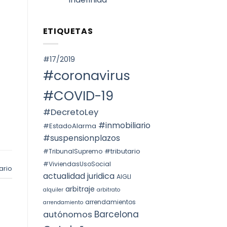
ПРАВ
FORM
СОБСТВЕННОСТИ
No
UNDER
НА
hay
TEAC
НЕДВИЖИМОСТЬ
comentarios
DOCTRINE,
ETIQUETAS
en
АВТОНОМНОГО
SPAIN.
Voto
ОКРУГА
particular
КАТАЛОНИИ
en
(ITP)
la
#17/2019
STS
4240/2025:
#coronavirus
la
prórroga
forzosa
#COVID-19
indefinida
#DecretoLey
#inmobiliario
#EstadoAlarma
#suspensionplazos
#tributario
#TribunalSupremo
#ViviendasUsoSocial
ario
actualidad juridica
AIGLI
arbitraje
alquiler
arbitrato
arrendamientos
arrendamiento
Barcelona
autónomos