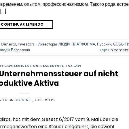
 временем, опытом, профессионализмом. Такого рода встре
[…]
CONTINUAR LEYENDO
→
,
General
,
Investors- Инвесторы
,
ЛЮДИ
,
ПЛАТФОРМА
,
Русский
,
СОБЫТ
лледж Барселона
Deje un coment
Y LAW
,
LEGISLATION
,
REAL ESTATE
,
TAX LAW
 Unternehmenssteuer auf nicht
oduktive Aktiva
STED ON
OCTUBRE 1, 2019
BY
FPS
litat, hat mit dem Gesetz 6/2017 vom 9. Mai über die
rmögenswerten eine Steuer eingeführt, die sowohl