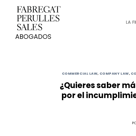
Saltar
al
contenido
LA F
COMMERCIAL LAW
,
COMPANY LAW
,
CO
¿Quieres saber má
por el incumplimi
P