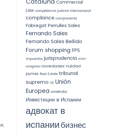
Cataluña
Commercial
Law
competencia judicial internacional
compliance
compraventa
Fabregat Perrulles Sales
Fernando Sales
Fernando Sales Bellido
Forum shopping
FPS
jurisprudencia
impuestos
mini-
novedades
nulidad
congreso
tribunal
pymes
Real Estate
Unión
supremo
UE
Europea
vivienda
Инвестиции в Испании
адвокат в
испании
бизнес
al
,