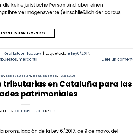
ie keine juristische Person sind, aber einen
gt ihre Vermögenswerte (einschließlich der daraus
CONTINUAR LEYENDO
→
n
,
Real Estate
,
Tax Law
|
Etiquetado
#Ley6/2017
,
mpuestos
,
mercantil
Deje un coment
AW
,
LEGISLATION
,
REAL ESTATE
,
TAX LAW
 tributarias en Cataluña para las
ades patrimoniales
STED ON
OCTUBRE 1, 2019
BY
FPS
la promulgación de la Ley 6/2017, de 9 de mayo, del