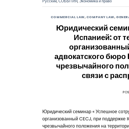
Русский
,
СОБЫТИЯ
,
Экономика и право
COMMERCIAL LAW
,
COMPANY LAW
,
GENER
Юридический семин
Испанией: от т
организованный
адвокатского бюро 
чрезвычайного пол
связи с рас
PO
Юридический семинар « Успешное сотруд
организованный CECJ, при поддержке I
чрезвычайного положения на территори