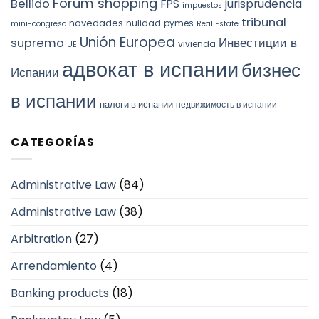
Forum shopping
Bellido
FPS
jurisprudencia
impuestos
tribunal
novedades
nulidad
pymes
mini-congreso
Real Estate
Unión Europea
Инвестиции в
supremo
vivienda
UE
адвокат в испании
бизнес
Испании
в испании
налоги в испании
недвижимость в испании
CATEGORÍAS
Administrative Law
(84)
Administrative Law
(38)
Arbitration
(27)
Arrendamiento
(4)
Banking products
(18)