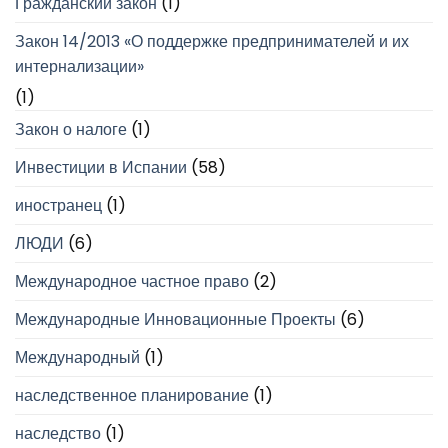
Гражданский закон
(1)
Закон 14/2013 «О поддержке предпринимателей и их
интернализации»
(1)
Закон о налоге
(1)
Инвестиции в Испании
(58)
иностранец
(1)
ЛЮДИ
(6)
Международное частное право
(2)
Международные Инновационные Проекты
(6)
Международный
(1)
наследственное планирование
(1)
наследство
(1)