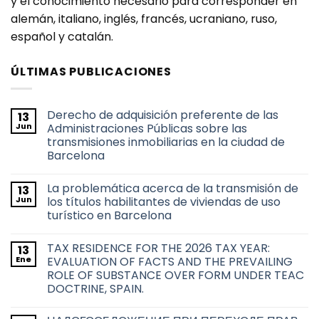
y el conocimiento necesario para corresponder en
alemán, italiano, inglés, francés, ucraniano, ruso,
español y catalán.
ÚLTIMAS PUBLICACIONES
Derecho de adquisición preferente de las
13
Jun
Administraciones Públicas sobre las
transmisiones inmobiliarias en la ciudad de
Barcelona
No
hay
La problemática acerca de la transmisión de
13
comentarios
en
Jun
los títulos habilitantes de viviendas de uso
Derecho
turístico en Barcelona
de
adquisición
No
preferente
hay
de
TAX RESIDENCE FOR THE 2026 TAX YEAR:
13
comentarios
las
en
Ene
EVALUATION OF FACTS AND THE PREVAILING
Administraciones
La
Públicas
ROLE OF SUBSTANCE OVER FORM UNDER TEAC
problemática
sobre
acerca
DOCTRINE, SPAIN.
las
de
transmisiones
la
No
inmobiliarias
transmisión
hay
en