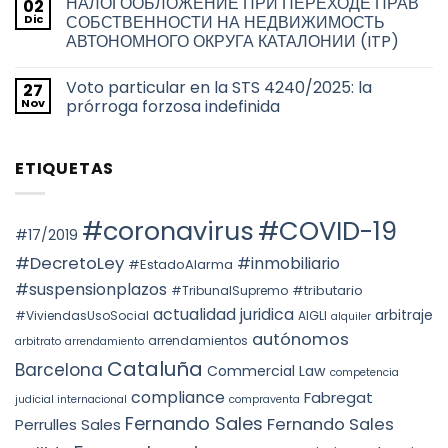
НАЛОГООБЛОЖЕНИЕ ПРИ ПЕРЕХОДЕ ПРАВ
02
de
comentarios
la
en
los
Dic
СОБСТВЕННОСТИ НА НЕДВИЖИМОСТЬ
ciudad
TAX
títulos
de
АВТОНОМНОГО ОКРУГА КАТАЛОНИИ (ITP)
RESIDENCE
habilitantes
Barcelona
FOR
de
No
THE
viviendas
hay
2026
de
Voto particular en la STS 4240/2025: la
27
comentarios
TAX
uso
en
Nov
prórroga forzosa indefinida
YEAR:
turístico
НАЛОГООБЛОЖЕНИЕ
EVALUATION
en
ПРИ
No
OF
Barcelona
ПЕРЕХОДЕ
hay
FACTS
ПРАВ
comentarios
AND
ETIQUETAS
СОБСТВЕННОСТИ
en
THE
НА
Voto
PREVAILING
НЕДВИЖИМОСТЬ
particular
ROLE
АВТОНОМНОГО
en
OF
ОКРУГА
la
#coronavirus
#COVID-19
SUBSTANCE
КАТАЛОНИИ
STS
#17/2019
OVER
(ITP)
4240/2025:
FORM
la
#DecretoLey
#inmobiliario
#EstadoAlarma
UNDER
prórroga
TEAC
forzosa
#suspensionplazos
#tributario
DOCTRINE,
#TribunalSupremo
indefinida
SPAIN.
actualidad juridica
arbitraje
#ViviendasUsoSocial
AIGLI
alquiler
autónomos
arrendamientos
arbitrato
arrendamiento
Cataluña
Barcelona
Commercial Law
competencia
compliance
Fabregat
judicial internacional
compraventa
Fernando Sales
Fernando Sales
Perrulles Sales