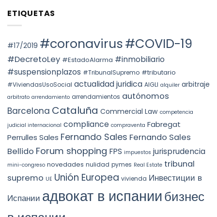
FACTS
ПРАВ
comentarios
AND
ETIQUETAS
СОБСТВЕННОСТИ
en
THE
НА
Voto
PREVAILING
НЕДВИЖИМОСТЬ
particular
ROLE
АВТОНОМНОГО
en
OF
ОКРУГА
la
#coronavirus
#COVID-19
SUBSTANCE
КАТАЛОНИИ
STS
#17/2019
OVER
(ITP)
4240/2025:
FORM
la
#DecretoLey
#inmobiliario
#EstadoAlarma
UNDER
prórroga
TEAC
forzosa
#suspensionplazos
#tributario
DOCTRINE,
#TribunalSupremo
indefinida
SPAIN.
actualidad juridica
arbitraje
#ViviendasUsoSocial
AIGLI
alquiler
autónomos
arrendamientos
arbitrato
arrendamiento
Cataluña
Barcelona
Commercial Law
competencia
compliance
Fabregat
judicial internacional
compraventa
Fernando Sales
Fernando Sales
Perrulles Sales
Forum shopping
Bellido
FPS
jurisprudencia
impuestos
tribunal
novedades
nulidad
pymes
mini-congreso
Real Estate
Unión Europea
Инвестиции в
supremo
vivienda
UE
адвокат в испании
бизнес
Испании