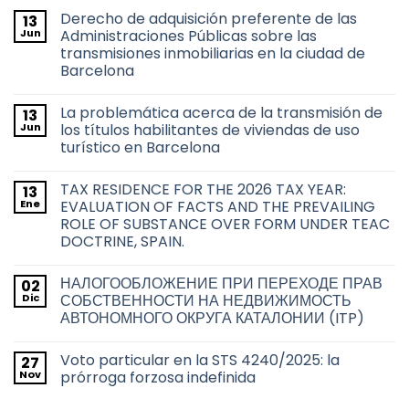
Derecho de adquisición preferente de las
13
Jun
Administraciones Públicas sobre las
transmisiones inmobiliarias en la ciudad de
Barcelona
No
hay
La problemática acerca de la transmisión de
13
comentarios
en
Jun
los títulos habilitantes de viviendas de uso
Derecho
turístico en Barcelona
de
adquisición
No
preferente
hay
de
TAX RESIDENCE FOR THE 2026 TAX YEAR:
13
comentarios
las
en
Ene
EVALUATION OF FACTS AND THE PREVAILING
Administraciones
La
Públicas
ROLE OF SUBSTANCE OVER FORM UNDER TEAC
problemática
sobre
acerca
DOCTRINE, SPAIN.
las
de
transmisiones
la
No
inmobiliarias
transmisión
hay
en
НАЛОГООБЛОЖЕНИЕ ПРИ ПЕРЕХОДЕ ПРАВ
02
de
comentarios
la
en
los
Dic
СОБСТВЕННОСТИ НА НЕДВИЖИМОСТЬ
ciudad
TAX
títulos
de
АВТОНОМНОГО ОКРУГА КАТАЛОНИИ (ITP)
RESIDENCE
habilitantes
Barcelona
FOR
de
No
THE
viviendas
hay
2026
de
Voto particular en la STS 4240/2025: la
27
comentarios
TAX
uso
en
Nov
prórroga forzosa indefinida
YEAR:
turístico
НАЛОГООБЛОЖЕНИЕ
EVALUATION
en
ПРИ
No
OF
Barcelona
ПЕРЕХОДЕ
hay