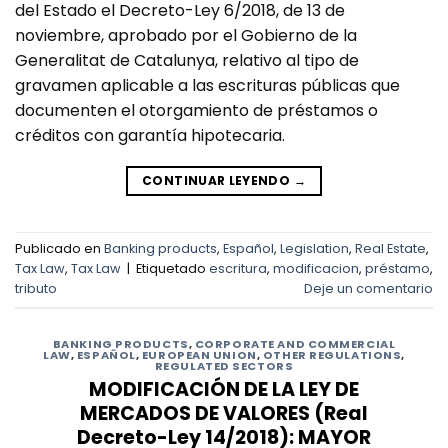
del Estado el Decreto-Ley 6/2018, de 13 de
noviembre, aprobado por el Gobierno de la
Generalitat de Catalunya, relativo al tipo de
gravamen aplicable a las escrituras públicas que
documenten el otorgamiento de préstamos o
créditos con garantía hipotecaria.
CONTINUAR LEYENDO
→
Publicado en
Banking products
,
Español
,
Legislation
,
Real Estate
,
Tax Law
,
Tax Law
|
Etiquetado
escritura
,
modificacion
,
préstamo
,
tributo
Deje un comentario
BANKING PRODUCTS
,
CORPORATE AND COMMERCIAL
LAW
,
ESPAÑOL
,
EUROPEAN UNION
,
OTHER REGULATIONS
,
REGULATED SECTORS
MODIFICACIÓN DE LA LEY DE
MERCADOS DE VALORES (Real
Decreto-Ley 14/2018): MAYOR