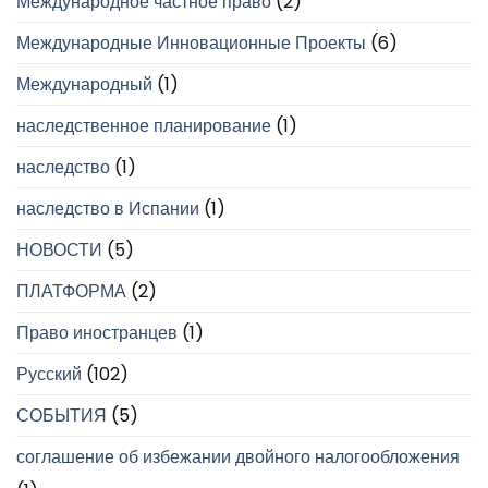
Международное частное право
(2)
Международные Инновационные Проекты
(6)
Международный
(1)
наследственное планирование
(1)
наследство
(1)
наследство в Испании
(1)
НОВОСТИ
(5)
ПЛАТФОРМА
(2)
Право иностранцев
(1)
Русский
(102)
СОБЫТИЯ
(5)
соглашение об избежании двойного налогообложения