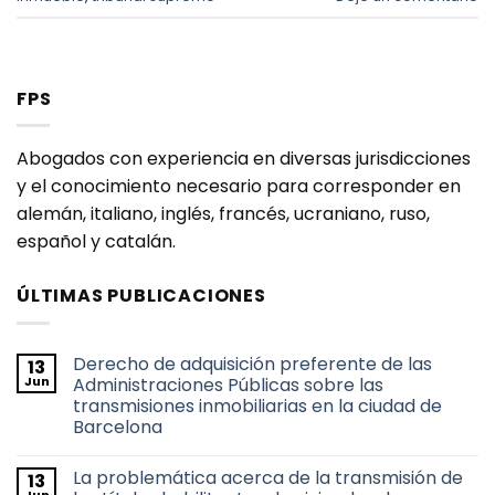
FPS
Abogados con experiencia en diversas jurisdicciones
y el conocimiento necesario para corresponder en
alemán, italiano, inglés, francés, ucraniano, ruso,
español y catalán.
ÚLTIMAS PUBLICACIONES
Derecho de adquisición preferente de las
13
Jun
Administraciones Públicas sobre las
transmisiones inmobiliarias en la ciudad de
Barcelona
No
hay
La problemática acerca de la transmisión de
13
comentarios
en
Jun