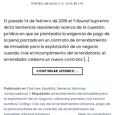
POSTED ON
MARZO 9, 2018
BY
FPS
El pasado 14 de febrero de 2018 el Tribunal Supremo
dictó Sentencia resolviendo acerca de la cuestión
jurídica en que se planteaba la exigencia de pago de
la pena pactada en un contrato de arrendamiento
de inmueble para la explotación de un negocio
cuando, tras el incumplimiento del arrendatario, el
arrendador celebra un nuevo contrato […]
CONTINUAR LEYENDO
→
Publicado en
Civil Law
,
Español
,
General
,
Idiomas
,
Jurisprudence
|
Etiquetado
arrendamiento de inmueble para
la explotación de un negocio
,
cláusulas penales con función
punitiva
,
Código Civil
,
Ley de Arrendamientos Urbanos
,
pago de
la pena pactada en un contrato de arrendamiento de
inmueble
,
tribunal supremo
Deje un comentario