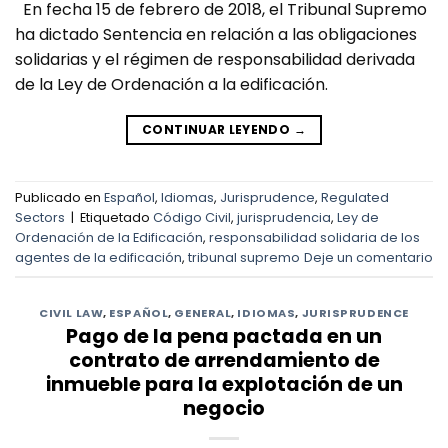
En fecha 15 de febrero de 2018, el Tribunal Supremo
ha dictado Sentencia en relación a las obligaciones
solidarias y el régimen de responsabilidad derivada
de la Ley de Ordenación a la edificación.
CONTINUAR LEYENDO
→
Publicado en
Español
,
Idiomas
,
Jurisprudence
,
Regulated
Sectors
|
Etiquetado
Código Civil
,
jurisprudencia
,
Ley de
Ordenación de la Edificación
,
responsabilidad solidaria de los
agentes de la edificación
,
tribunal supremo
Deje un comentario
CIVIL LAW
,
ESPAÑOL
,
GENERAL
,
IDIOMAS
,
JURISPRUDENCE
Pago de la pena pactada en un
contrato de arrendamiento de
inmueble para la explotación de un
negocio