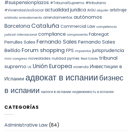
forzosa
#suspensionplazos
#tributario
DOCTRINE,
#TribunalSupremo
indefinida
SPAIN.
actualidad juridica
arbitraje
#ViviendasUsoSocial
AIGLI
alquiler
autónomos
arrendamientos
arbitrato
arrendamiento
Cataluña
Barcelona
Commercial Law
competencia
compliance
Fabregat
judicial internacional
compraventa
Fernando Sales
Fernando Sales
Perrulles Sales
Forum shopping
Bellido
FPS
jurisprudencia
impuestos
tribunal
novedades
nulidad
pymes
mini-congreso
Real Estate
Unión Europea
Инвестиции в
supremo
vivienda
UE
адвокат в испании
бизнес
Испании
в испании
налоги в испании
недвижимость в испании
CATEGORÍAS
Administrative Law
(84)