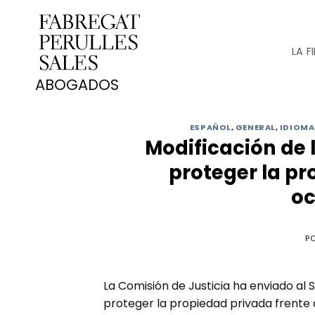
Saltar
al
contenido
LA F
ESPAÑOL
,
GENERAL
,
IDIOMA
Modificación de 
proteger la pr
oc
P
La Comisión de Justicia ha enviado al 
proteger la propiedad privada frente a