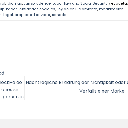
ral
,
Idiomas
,
Jurisprudence
,
Labor Law and Social Security
y etiqueta
diputados
,
entidades sociales
,
Ley de enjuiciamiento
,
modificacion
,
 ilegal
,
propiedad privada
,
senado
.
ad
Nachträgliche Erklärung der Nichtigkeit oder 
olectiva de
iones sin
Verfalls einer Marke
s personas