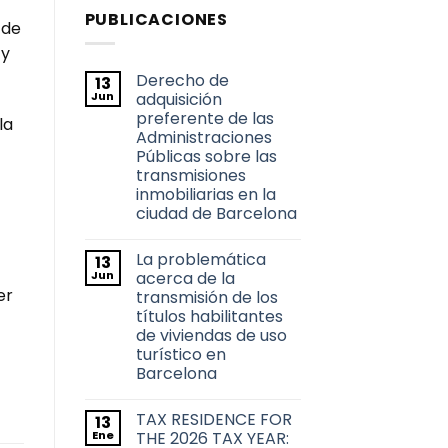
PUBLICACIONES
 de
 y
Derecho de
13
Jun
adquisición
preferente de las
la
Administraciones
Públicas sobre las
transmisiones
inmobiliarias en la
ciudad de Barcelona
No
hay
La problemática
13
comentarios
en
Jun
acerca de la
Derecho
er
transmisión de los
de
adquisición
títulos habilitantes
preferente
de viviendas de uso
de
las
turístico en
Administraciones
Barcelona
Públicas
sobre
No
las
hay
transmisiones
TAX RESIDENCE FOR
13
comentarios
inmobiliarias
en
Ene
THE 2026 TAX YEAR:
en
La