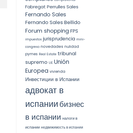
Fabregat Perrulles Sales
Fernando Sales
Fernando Sales Bellido
Forum shopping
FPS
jurisprudencia
impuestos
mini-
novedades
nulidad
congreso
tribunal
pymes
Real Estate
Unión
supremo
UE
Europea
vivienda
Инвестиции в Испании
адвокат в
испании
бизнес
в испании
налоги в
испании
недвижимость в испании