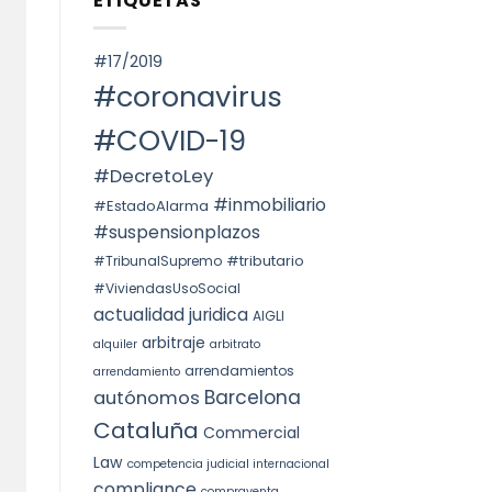
ETIQUETAS
SPAIN.
Voto
ОКРУГА
particular
КАТАЛОНИИ
en
(ITP)
la
#17/2019
STS
4240/2025:
#coronavirus
la
prórroga
forzosa
#COVID-19
indefinida
#DecretoLey
#inmobiliario
#EstadoAlarma
#suspensionplazos
#tributario
#TribunalSupremo
#ViviendasUsoSocial
actualidad juridica
AIGLI
arbitraje
alquiler
arbitrato
arrendamientos
arrendamiento
Barcelona
autónomos
Cataluña
Commercial
Law
competencia judicial internacional
compliance
compraventa