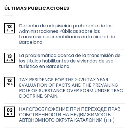
ÚLTIMAS PUBLICACIONES
Derecho de adquisición preferente de las
13
Jun
Administraciones Públicas sobre las
transmisiones inmobiliarias en la ciudad de
Barcelona
No
hay
La problemática acerca de la transmisión de
13
comentarios
en
Jun
los títulos habilitantes de viviendas de uso
Derecho
turístico en Barcelona
de
adquisición
No
preferente
hay
de
TAX RESIDENCE FOR THE 2026 TAX YEAR:
13
comentarios
las
en
Ene
EVALUATION OF FACTS AND THE PREVAILING
Administraciones
La
Públicas
ROLE OF SUBSTANCE OVER FORM UNDER TEAC
problemática
sobre
acerca
DOCTRINE, SPAIN.
las
de
transmisiones
la
No
inmobiliarias
transmisión
hay
en
НАЛОГООБЛОЖЕНИЕ ПРИ ПЕРЕХОДЕ ПРАВ
02
de
comentarios
la
en
los
Dic
СОБСТВЕННОСТИ НА НЕДВИЖИМОСТЬ
ciudad
TAX
títulos
de
АВТОНОМНОГО ОКРУГА КАТАЛОНИИ (ITP)
RESIDENCE
habilitantes
Barcelona
FOR
de
No
THE
viviendas