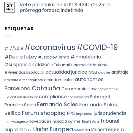
hay
2026
de
Voto particular en la STS 4240/2025: la
27
comentarios
TAX
uso
en
Nov
prórroga forzosa indefinida
YEAR:
turístico
НАЛОГООБЛОЖЕНИЕ
EVALUATION
en
ПРИ
No
OF
Barcelona
ПЕРЕХОДЕ
hay
FACTS
ПРАВ
comentarios
AND
ETIQUETAS
СОБСТВЕННОСТИ
en
THE
НА
Voto
PREVAILING
НЕДВИЖИМОСТЬ
particular
ROLE
АВТОНОМНОГО
en
OF
ОКРУГА
la
#coronavirus
#COVID-19
SUBSTANCE
КАТАЛОНИИ
STS
#17/2019
OVER
(ITP)
4240/2025:
FORM
la
#DecretoLey
#inmobiliario
#EstadoAlarma
UNDER
prórroga
TEAC
forzosa
#suspensionplazos
#tributario
DOCTRINE,
#TribunalSupremo
indefinida
SPAIN.
actualidad juridica
arbitraje
#ViviendasUsoSocial
AIGLI
alquiler
autónomos
arrendamientos
arbitrato
arrendamiento
Cataluña
Barcelona
Commercial Law
competencia
compliance
Fabregat
judicial internacional
compraventa
Fernando Sales
Fernando Sales
Perrulles Sales
Forum shopping
Bellido
FPS
jurisprudencia
impuestos
tribunal
novedades
nulidad
pymes
mini-congreso
Real Estate
Unión Europea
Инвестиции в
supremo
vivienda
UE