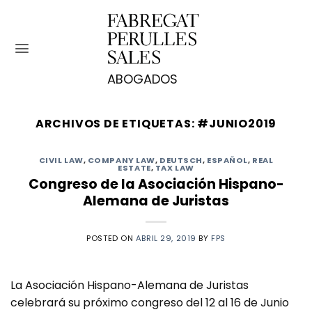
Saltar
al
contenido
ARCHIVOS DE ETIQUETAS:
#JUNIO2019
CIVIL LAW
,
COMPANY LAW
,
DEUTSCH
,
ESPAÑOL
,
REAL
ESTATE
,
TAX LAW
Congreso de la Asociación Hispano-
Alemana de Juristas
POSTED ON
ABRIL 29, 2019
BY
FPS
La Asociación Hispano-Alemana de Juristas
celebrará su próximo congreso del 12 al 16 de Junio