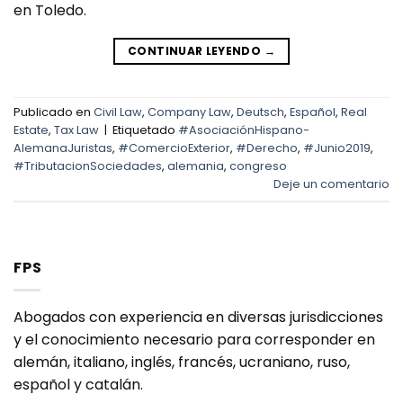
en Toledo.
CONTINUAR LEYENDO
→
Publicado en
Civil Law
,
Company Law
,
Deutsch
,
Español
,
Real
Estate
,
Tax Law
|
Etiquetado
#AsociaciónHispano-
AlemanaJuristas
,
#ComercioExterior
,
#Derecho
,
#Junio2019
,
#TributacionSociedades
,
alemania
,
congreso
Deje un comentario
FPS
Abogados con experiencia en diversas jurisdicciones
y el conocimiento necesario para corresponder en
alemán, italiano, inglés, francés, ucraniano, ruso,
español y catalán.