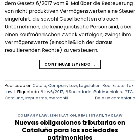
dem Gesetz 6/2017 vom 9. Mai über die Besteuerung
von nicht produktiven Vermögenswerten eine Steuer
eingeführt, die sowohl Gesellschaften als auch
Unternehmen, die keine juristische Person sind, aber
einen kaufmännischen Zweck verfolgen, zwingt ihre
Vermögenswerte (einschließlich der daraus
resultierenden Rechte) zu versteuern.
CONTINUAR LEYENDO
→
Publicado en
Català
,
Company Law
,
Legislation
,
Real Estate
,
Tax
Law
|
Etiquetado
#Ley6/2017
,
#SociedadesPatrimoniales
,
#TC
,
Cataluña
,
impuestos
,
mercantil
Deje un comentario
COMPANY LAW
,
LEGISLATION
,
REAL ESTATE
,
TAX LAW
Nuevas obligaciones tributarias en
Cataluña para las sociedades
patrimoniales