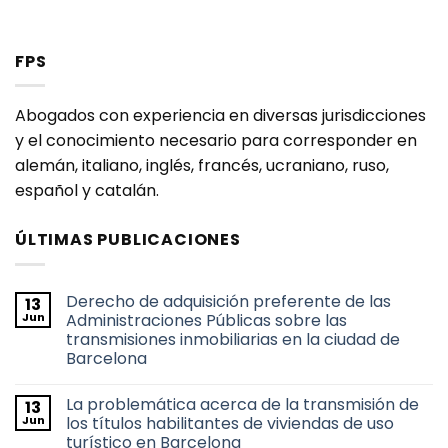
FPS
Abogados con experiencia en diversas jurisdicciones
y el conocimiento necesario para corresponder en
alemán, italiano, inglés, francés, ucraniano, ruso,
español y catalán.
ÚLTIMAS PUBLICACIONES
Derecho de adquisición preferente de las
13
Jun
Administraciones Públicas sobre las
transmisiones inmobiliarias en la ciudad de
Barcelona
No
hay
La problemática acerca de la transmisión de
13
comentarios
en
Jun
los títulos habilitantes de viviendas de uso
Derecho
turístico en Barcelona
de