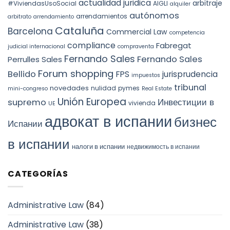
actualidad juridica
arbitraje
#ViviendasUsoSocial
AIGLI
alquiler
autónomos
arrendamientos
arbitrato
arrendamiento
Cataluña
Barcelona
Commercial Law
competencia
compliance
Fabregat
judicial internacional
compraventa
Fernando Sales
Fernando Sales
Perrulles Sales
Forum shopping
Bellido
FPS
jurisprudencia
impuestos
tribunal
novedades
nulidad
pymes
mini-congreso
Real Estate
Unión Europea
Инвестиции в
supremo
vivienda
UE
адвокат в испании
бизнес
Испании
в испании
налоги в испании
недвижимость в испании
CATEGORÍAS
Administrative Law
(84)
Administrative Law
(38)