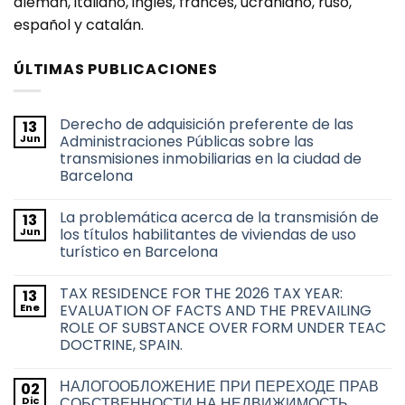
alemán, italiano, inglés, francés, ucraniano, ruso,
español y catalán.
ÚLTIMAS PUBLICACIONES
Derecho de adquisición preferente de las
13
Jun
Administraciones Públicas sobre las
transmisiones inmobiliarias en la ciudad de
Barcelona
No
hay
La problemática acerca de la transmisión de
13
comentarios
en
Jun
los títulos habilitantes de viviendas de uso
Derecho
turístico en Barcelona
de
adquisición
No
preferente
hay
de
TAX RESIDENCE FOR THE 2026 TAX YEAR:
13
comentarios
las
en
Ene
EVALUATION OF FACTS AND THE PREVAILING
Administraciones
La
Públicas
ROLE OF SUBSTANCE OVER FORM UNDER TEAC
problemática
sobre
acerca
DOCTRINE, SPAIN.
las
de
transmisiones
la
No
inmobiliarias
transmisión
hay
en
НАЛОГООБЛОЖЕНИЕ ПРИ ПЕРЕХОДЕ ПРАВ
02
de
comentarios
la
en
los
Dic
СОБСТВЕННОСТИ НА НЕДВИЖИМОСТЬ