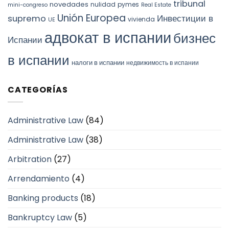
tribunal
novedades
nulidad
pymes
mini-congreso
Real Estate
Unión Europea
Инвестиции в
supremo
vivienda
UE
адвокат в испании
бизнес
Испании
в испании
налоги в испании
недвижимость в испании
CATEGORÍAS
Administrative Law
(84)
Administrative Law
(38)
Arbitration
(27)
Arrendamiento
(4)
Banking products
(18)
Bankruptcy Law
(5)