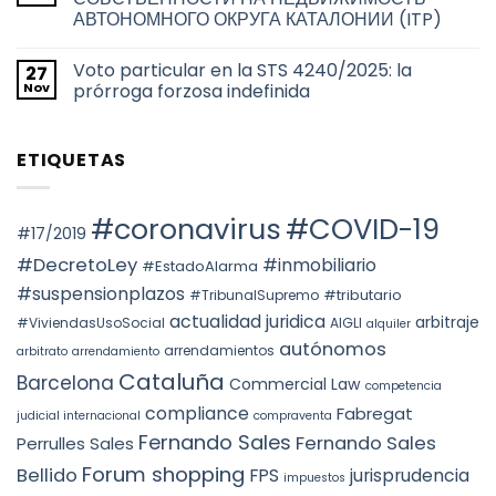
ciudad
TAX
títulos
de
АВТОНОМНОГО ОКРУГА КАТАЛОНИИ (ITP)
RESIDENCE
habilitantes
Barcelona
FOR
de
No
THE
viviendas
hay
2026
de
Voto particular en la STS 4240/2025: la
27
comentarios
TAX
uso
en
Nov
prórroga forzosa indefinida
YEAR:
turístico
НАЛОГООБЛОЖЕНИЕ
EVALUATION
en
ПРИ
No
OF
Barcelona
ПЕРЕХОДЕ
hay
FACTS
ПРАВ
comentarios
AND
ETIQUETAS
СОБСТВЕННОСТИ
en
THE
НА
Voto
PREVAILING
НЕДВИЖИМОСТЬ
particular
ROLE
АВТОНОМНОГО
en
OF
ОКРУГА
la
#coronavirus
#COVID-19
SUBSTANCE
КАТАЛОНИИ
STS
#17/2019
OVER
(ITP)
4240/2025:
FORM
la
#DecretoLey
#inmobiliario
#EstadoAlarma
UNDER
prórroga
TEAC
forzosa
#suspensionplazos
#tributario
DOCTRINE,
#TribunalSupremo
indefinida
SPAIN.
actualidad juridica
arbitraje
#ViviendasUsoSocial
AIGLI
alquiler
autónomos
arrendamientos
arbitrato
arrendamiento
Cataluña
Barcelona
Commercial Law
competencia
compliance
Fabregat
judicial internacional
compraventa
Fernando Sales
Fernando Sales
Perrulles Sales
Forum shopping
Bellido
FPS
jurisprudencia
impuestos