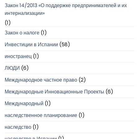
Закон 14/2013 «О поддержке предпринимателей и их
интернализации»
(1)
Закон о налоге
(1)
Инвестиции в Испании
(58)
иностранец
(1)
ЛЮДИ
(6)
Международное частное право
(2)
Международные Инновационные Проекты
(6)
Международный
(1)
наследственное планирование
(1)
наследство
(1)
наследство в Испании
(1)