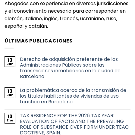
Abogados con experiencia en diversas jurisdicciones
y el conocimiento necesario para corresponder en
alemán, italiano, inglés, francés, ucraniano, ruso,
español y catalán.
ÚLTIMAS PUBLICACIONES
Derecho de adquisición preferente de las
13
Jun
Administraciones Públicas sobre las
transmisiones inmobiliarias en la ciudad de
Barcelona
No
hay
La problemática acerca de la transmisión de
13
comentarios
en
Jun
los títulos habilitantes de viviendas de uso
Derecho
turístico en Barcelona
de
adquisición
No
preferente
hay
de
TAX RESIDENCE FOR THE 2026 TAX YEAR:
13
comentarios
las
en
Ene
EVALUATION OF FACTS AND THE PREVAILING
Administraciones
La
Públicas
ROLE OF SUBSTANCE OVER FORM UNDER TEAC
problemática
sobre
acerca
DOCTRINE, SPAIN.
las