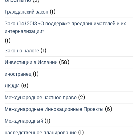
Urbanismo
(2)
Гражданский закон
(1)
Закон 14/2013 «О поддержке предпринимателей и их
интернализации»
(1)
Закон о налоге
(1)
Инвестиции в Испании
(58)
иностранец
(1)
ЛЮДИ
(6)
Международное частное право
(2)
Международные Инновационные Проекты
(6)
Международный
(1)
наследственное планирование
(1)