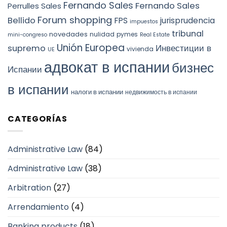
Fernando Sales
Fernando Sales
Perrulles Sales
Forum shopping
Bellido
FPS
jurisprudencia
impuestos
tribunal
novedades
nulidad
pymes
mini-congreso
Real Estate
Unión Europea
Инвестиции в
supremo
vivienda
UE
адвокат в испании
бизнес
Испании
в испании
налоги в испании
недвижимость в испании
CATEGORÍAS
Administrative Law
(84)
Administrative Law
(38)
Arbitration
(27)
Arrendamiento
(4)
Banking products
(18)