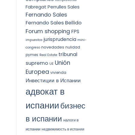
Fabregat Perrulles Sales
Fernando Sales
Fernando Sales Bellido
Forum shopping
FPS
jurisprudencia
impuestos
mini-
novedades
nulidad
congreso
tribunal
pymes
Real Estate
Unión
supremo
UE
Europea
vivienda
Инвестиции в Испании
адвокат в
испании
бизнес
в испании
налоги в
испании
недвижимость в испании