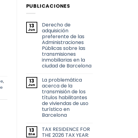
PUBLICACIONES
Derecho de
13
Jun
adquisición
preferente de las
Administraciones
Públicas sobre las
transmisiones
inmobiliarias en la
ciudad de Barcelona
No
hay
La problemática
13
comentarios
le
,
en
Jun
acerca de la
 e
Derecho
transmisión de los
de
adquisición
títulos habilitantes
preferente
de viviendas de uso
de
las
turístico en
Administraciones
Barcelona
Públicas
sobre
No
las
hay
transmisiones
TAX RESIDENCE FOR
13
comentarios
inmobiliarias
en
Ene
THE 2026 TAX YEAR:
en
La