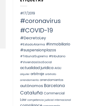
ETIQUETAS
SPAIN.
Voto
ОКРУГА
particular
КАТАЛОНИИ
en
(ITP)
la
#17/2019
STS
4240/2025:
#coronavirus
la
prórroga
forzosa
#COVID-19
indefinida
#DecretoLey
#inmobiliario
#EstadoAlarma
#suspensionplazos
#tributario
#TribunalSupremo
#ViviendasUsoSocial
actualidad juridica
AIGLI
arbitraje
alquiler
arbitrato
arrendamientos
arrendamiento
Barcelona
autónomos
Cataluña
Commercial
Law
competencia judicial internacional
compliance
compraventa