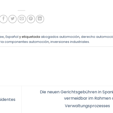
Law
,
Español
y etiquetada
abogados automoción
,
derecho automoci
tria componentes automoción
,
inversiones industriales
.
Die neuen Gerichtsgebühren in Spani
vermeidbar im Rahmen 
sidentes
Verwaltungsprozesses