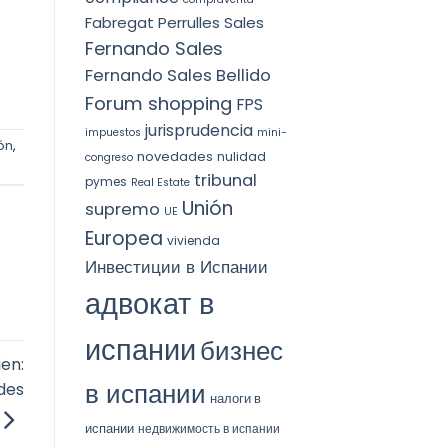
Fabregat Perrulles Sales
Fernando Sales
Fernando Sales Bellido
Forum shopping
FPS
jurisprudencia
impuestos
mini-
ón
,
novedades
nulidad
congreso
tribunal
pymes
Real Estate
Unión
supremo
UE
Europea
vivienda
Инвестиции в Испании
адвокат в
испании
бизнес
en:
в испании
des
налоги в
испании
недвижимость в испании