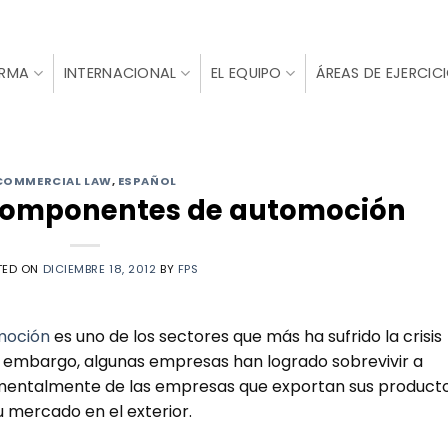
IRMA
INTERNACIONAL
EL EQUIPO
ÁREAS DE EJERCIC
COMMERCIAL LAW
,
ESPAÑOL
 componentes de automoción
TED ON
DICIEMBRE 18, 2012
BY
FPS
omoción
es uno de los sectores que más ha sufrido la crisis
n embargo, algunas empresas han logrado sobrevivir a
damentalmente de las empresas que exportan sus product
u mercado en el exterior.