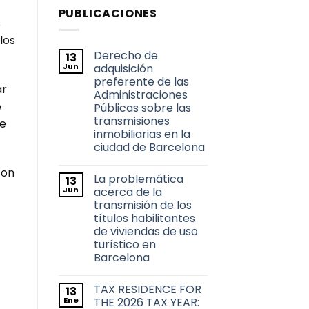
PUBLICACIONES
s
los
Derecho de
13
Jun
adquisición
preferente de las
ar
Administraciones
e
Públicas sobre las
transmisiones
se
inmobiliarias en la
ciudad de Barcelona
No
con
hay
La problemática
13
comentarios
en
Jun
acerca de la
Derecho
transmisión de los
de
adquisición
títulos habilitantes
preferente
de viviendas de uso
de
las
turístico en
Administraciones
Barcelona
Públicas
sobre
No
las
hay
transmisiones
TAX RESIDENCE FOR
13
comentarios
inmobiliarias
en
Ene
THE 2026 TAX YEAR:
en
La