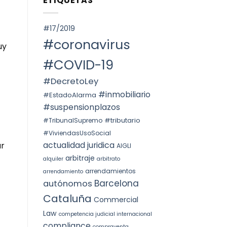
ETIQUETAS
SPAIN.
Voto
ОКРУГА
particular
КАТАЛОНИИ
en
(ITP)
la
#17/2019
STS
4240/2025:
#coronavirus
la
uy
prórroga
forzosa
#COVID-19
indefinida
#DecretoLey
#inmobiliario
#EstadoAlarma
#suspensionplazos
#tributario
#TribunalSupremo
#ViviendasUsoSocial
actualidad juridica
ar
AIGLI
arbitraje
alquiler
arbitrato
arrendamientos
arrendamiento
Barcelona
autónomos
Cataluña
Commercial
Law
competencia judicial internacional
compliance
compraventa