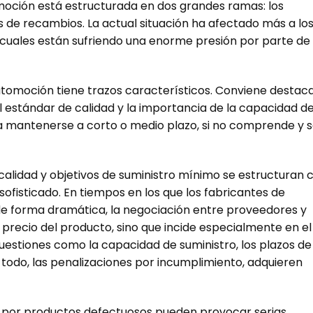
oción está estructurada en dos grandes ramas: los
 de recambios. La actual situación ha afectado más a lo
cuales están sufriendo una enorme presión por parte de 
automoción tiene trazos característicos. Conviene destac
l estándar de calidad y la importancia de la capacidad d
 mantenerse a corto o medio plazo, si no comprende y 
calidad y objetivos de suministro mínimo se estructuran 
ofisticado. En tiempos en los que los fabricantes de
e forma dramática, la negociación entre proveedores y
l precio del producto, sino que incide especialmente en el
uestiones como la capacidad de suministro, los plazos de
 todo, las penalizaciones por incumplimiento, adquieren
a por productos defectuosos pueden provocar serias