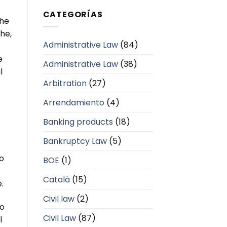
CATEGORÍAS
che
che,
Administrative Law
(84)
e
Administrative Law
(38)
l
Arbitration
(27)
Arrendamiento
(4)
Banking products
(18)
Bankruptcy Law
(5)
po
BOE
(1)
Català
(15)
.
Civil law
(2)
 o
Civil Law
(87)
l