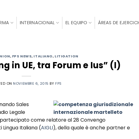
IRMA
INTERNACIONAL
EL EQUIPO
ÁREAS DE EJERCIC
NION
,
FPS NEWS
,
ITALIANO
,
LITIGATION
 in UE, tra Forum e Ius” (I)
TED ON
NOVIEMBRE 6, 2015
BY
FPS
rnando Sales
udio Legale
 partecipato come relatore al 28 Convengo
 Lingua Italiana (
AIGLI
), della quale è anche partner e