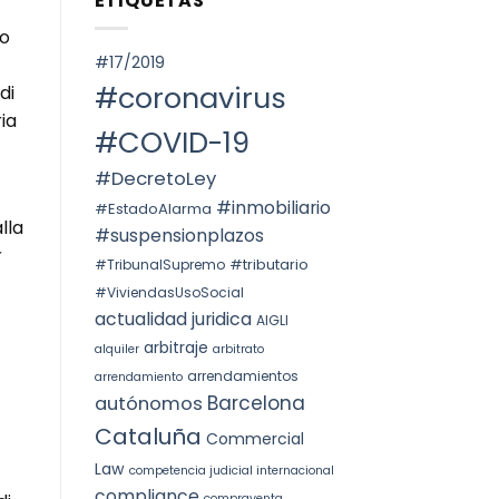
ETIQUETAS
SPAIN.
Voto
ОКРУГА
particular
КАТАЛОНИИ
to
en
(ITP)
la
#17/2019
STS
4240/2025:
#coronavirus
di
la
prórroga
ia
forzosa
#COVID-19
indefinida
#DecretoLey
#inmobiliario
#EstadoAlarma
lla
#suspensionplazos
#tributario
#TribunalSupremo
#ViviendasUsoSocial
actualidad juridica
AIGLI
arbitraje
alquiler
arbitrato
arrendamientos
arrendamiento
Barcelona
autónomos
Cataluña
Commercial
Law
competencia judicial internacional
compliance
compraventa