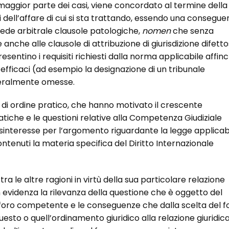
maggior parte dei casi, viene concordato al termine della
 dell’affare di cui si sta trattando, essendo una consegue
 sede arbitrale clausole patologiche,
nomen
che senza
nche alle clausole di attribuzione di giurisdizione difetto
esentino i requisiti richiesti dalla norma applicabile affin
fficaci (ad esempio la designazione di un tribunale
teralmente omesse.
e di ordine pratico, che hanno motivato il crescente
tiche e le questioni relative alla Competenza Giudiziale
disinteresse per l’argomento riguardante la legge applicab
ntenuti la materia specifica del Diritto Internazionale
 le altre ragioni in virtù della sua particolare relazione
 in evidenza la rilevanza della questione che è oggetto del
el foro competente e le conseguenze che dalla scelta del f
uesto o quell’ordinamento giuridico alla relazione giuridic