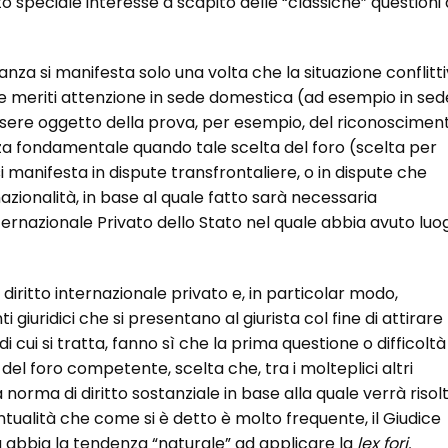
o speciale interesse a scapito delle “classiche” questioni 
vanza si manifesta solo una volta che la situazione conflitt
e meriti attenzione in sede domestica (ad esempio in sed
essere oggetto della prova, per esempio, del riconoscimen
a fondamentale quando tale scelta del foro (scelta per
 manifesta in dispute transfrontaliere, o in dispute che
zionalità, in base al quale fatto sarà necessaria
nternazionale Privato dello Stato nel quale abbia avuto luo
l diritto internazionale privato e, in particolar modo,
i giuridici che si presentano al giurista col fine di attirare
 di cui si tratta, fanno sì che la prima questione o difficoltà
 del foro competente, scelta che, tra i molteplici altri
a norma di diritto sostanziale in base alla quale verrà risol
entualità che come si è detto è molto frequente, il Giudice
a abbia la tendenza “naturale” ad applicare la
lex fori.