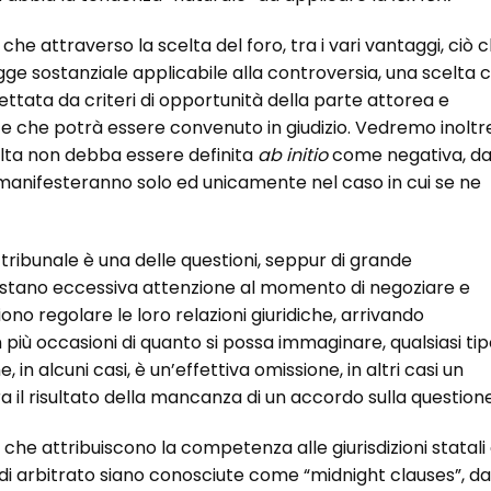
e attraverso la scelta del foro, tra i vari vantaggi, ciò 
gge sostanziale applicabile alla controversia, una scelta 
ttata da criteri di opportunità della parte attorea e
isce che potrà essere convenuto in giudizio. Vedremo inoltr
celta non debba essere definita
ab initio
come negativa, da
 manifesteranno solo ed unicamente nel caso in cui se ne
 tribunale è una delle questioni, seppur di grande
restano eccessiva attenzione al momento di negoziare e
iono regolare le loro relazioni giuridiche, arrivando
n più occasioni di quanto si possa immaginare, qualsiasi ti
, in alcuni casi, è un’effettiva omissione, in altri casi un
ora il risultato della mancanza di un accordo sulla questione
 che attribuiscono la competenza alle giurisdizioni statali
di arbitrato siano conosciute come “midnight clauses”, da