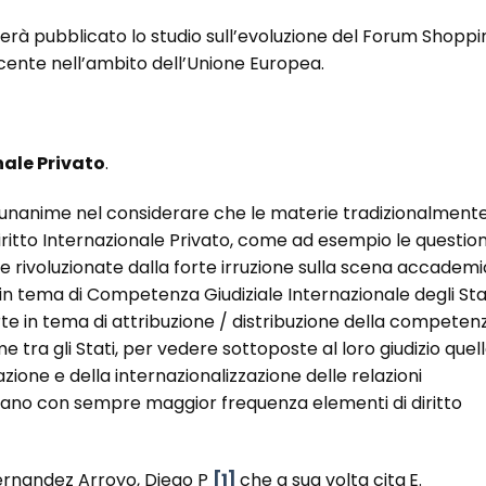
overà pubblicato lo studio sull’evoluzione del Forum Shoppi
ecente nell’ambito dell’Unione Europea.
nale Privato
.
 unanime nel considerare che le materie tradizionalment
iritto Internazionale Privato, come ad esempio le question
ate rivoluzionate dalla forte irruzione sulla scena accadem
in tema di Competenza Giudiziale Internazionale degli Stat
rte in tema di attribuzione / distribuzione della competen
me tra gli Stati, per vedere sottoposte al loro giudizio quel
azione e della internazionalizzazione delle relazioni
tano con sempre maggior frequenza elementi di diritto
Fernandez Arroyo, Diego P
[1]
che a sua volta cita
E.