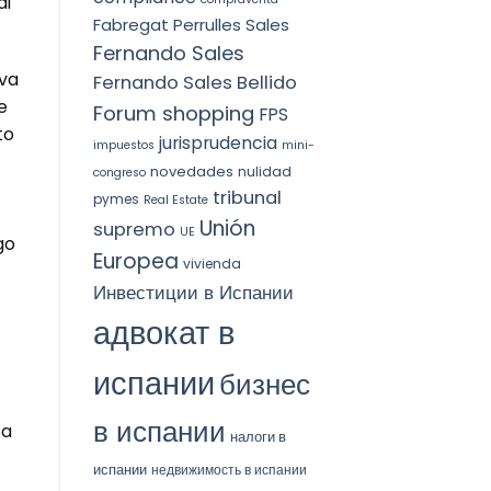
di
Fabregat Perrulles Sales
Fernando Sales
iva
Fernando Sales Bellido
e
Forum shopping
FPS
to
jurisprudencia
impuestos
mini-
novedades
nulidad
congreso
tribunal
pymes
Real Estate
Unión
supremo
UE
go
Europea
vivienda
Инвестиции в Испании
адвокат в
испании
бизнес
в испании
ta
налоги в
испании
недвижимость в испании