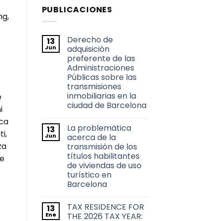
PUBLICACIONES
ng,
Derecho de
13
Jun
adquisición
preferente de las
Administraciones
Públicas sobre las
transmisiones
inmobiliarias en la
e
ciudad de Barcelona
i
No
ica
hay
La problemática
13
comentarios
i,
en
Jun
acerca de la
Derecho
za
transmisión de los
de
adquisición
títulos habilitantes
le
preferente
de viviendas de uso
de
las
turístico en
Administraciones
Barcelona
Públicas
sobre
No
las
hay
transmisiones
TAX RESIDENCE FOR
13
comentarios
inmobiliarias
en
Ene
THE 2026 TAX YEAR:
en
La