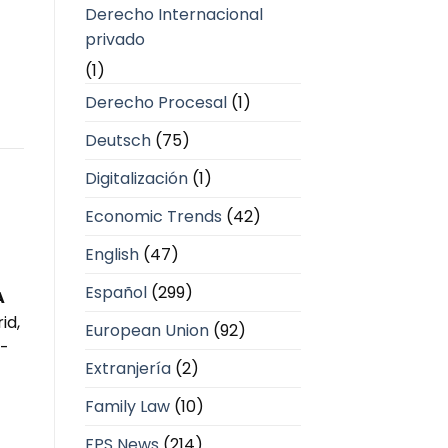
Derecho Internacional
privado
(1)
Derecho Procesal
(1)
Deutsch
(75)
Digitalización
(1)
Economic Trends
(42)
English
(47)
Español
(299)
A
id,
European Union
(92)
A-
Extranjería
(2)
Family Law
(10)
FPS News
(214)