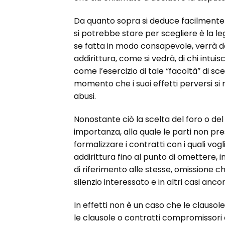
Da quanto sopra si deduce facilmente ch
si potrebbe stare per scegliere è la le
se fatta in modo consapevole, verrà de
addirittura, come si vedrà, di chi intu
come l’esercizio di tale “facoltà” di s
momento che i suoi effetti perversi si
abusi.
Nonostante ciò la scelta del foro o del
importanza, alla quale le parti non p
formalizzare i contratti con i quali vogl
addirittura fino al punto di omettere, i
di riferimento alle stesse, omissione che
silenzio interessato e in altri casi anc
In effetti non è un caso che le clausole
le clausole o contratti compromissori 