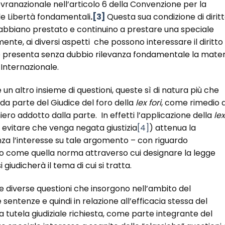
ovranazionale nell’articolo 6 della Convenzione per la
lle Libertà fondamentali
.
[3]
Questa sua condizione di dirit
 abbiano prestato e continuino a prestare una speciale
ente, ai diversi aspetti che possono interessare il diritto 
ale presenta senza dubbio rilevanza fondamentale la mater
Internazionale.
un altro insieme di questioni, queste sì di natura più che
 da parte del Giudice del foro della
lex fori
, come rimedio a
ero addotto dalla parte. In effetti l’applicazione della
lex
evitare che venga negata giustizia
[4]
) attenua la
za l’interesse su tale argomento – con riguardo
tto come quella norma attraverso cui designare la legge
 giudicherà il tema di cui si tratta.
e diverse questioni che insorgono nell’ambito del
sentenze e quindi in relazione all’efficacia stessa del
 tutela giudiziale richiesta, come parte integrante del