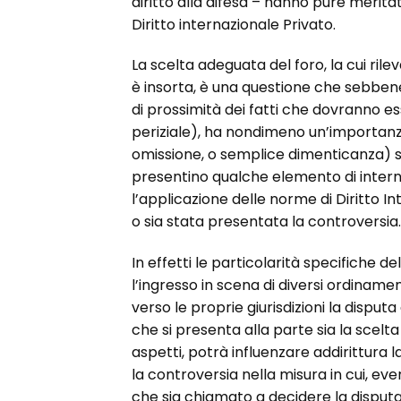
diritto alla difesa – hanno pure meritat
Diritto internazionale Privato.
La scelta adeguata del foro, la cui rile
è insorta, è una questione che sebben
di prossimità dei fatti che dovranno 
periziale), ha nondimeno un’importanz
omissione, o semplice dimenticanza) si
presentino qualche elemento di interna
l’applicazione delle norme di Diritto I
o sia stata presentata la controversia.
In effetti le particolarità specifiche de
l’ingresso in scena di diversi ordinament
verso le proprie giurisdizioni la disputa
che si presenta alla parte sia la scelta
aspetti, potrà influenzare addirittura l
la controversia nella misura in cui, ev
che sia chiamato a decidere la disput