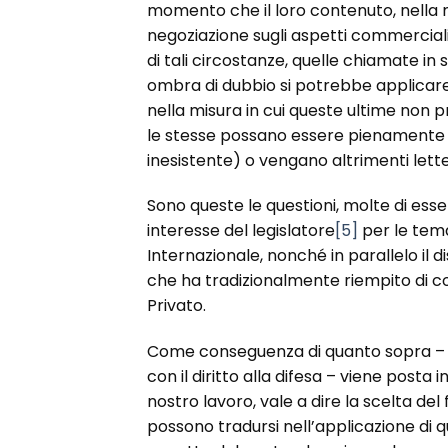
momento che il loro contenuto, nella 
negoziazione sugli aspetti commerciali
di tali circostanze, quelle chiamate in
ombra di dubbio si potrebbe applicare a
nella misura in cui queste ultime non pr
le stesse possano essere pienamente e
inesistente) o vengano altrimenti let
Sono queste le questioni, molte di ess
interesse del legislatore
[5]
per le tema
Internazionale, nonché in parallelo il 
che ha tradizionalmente riempito di co
Privato.
Come conseguenza di quanto sopra – tra
con il diritto alla difesa – viene posta
nostro lavoro, vale a dire la scelta d
possono tradursi nell’applicazione di q