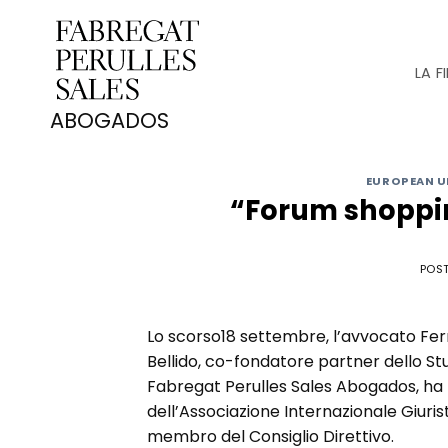
Saltar
al
contenido
LA F
EUROPEAN U
“Forum shopping
POS
Lo scorso18 settembre, l’avvocato Fe
Bellido, co-fondatore partner dello St
Fabregat Perulles Sales Abogados, ha
dell’Associazione Internazionale Giuristi
membro del Consiglio Direttivo.