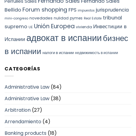
Fernando Sales
Fernando Sales
Perrulles Sales
Forum shopping
Bellido
FPS
jurisprudencia
impuestos
tribunal
novedades
nulidad
pymes
mini-congreso
Real Estate
Unión Europea
Инвестиции в
supremo
vivienda
UE
адвокат в испании
бизнес
Испании
в испании
налоги в испании
недвижимость в испании
CATEGORÍAS
Administrative Law
(84)
Administrative Law
(38)
Arbitration
(27)
Arrendamiento
(4)
Banking products
(18)