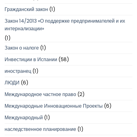
Гражданский закон
(1)
Закон 14/2013 «О поддержке предпринимателей и их
интернализации»
(1)
Закон о налоге
(1)
Инвестиции в Испании
(58)
иностранец
(1)
ЛЮДИ
(6)
Международное частное право
(2)
Международные Инновационные Проекты
(6)
Международный
(1)
наследственное планирование
(1)