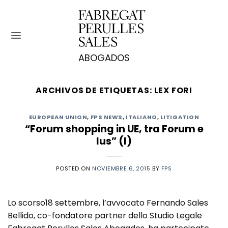
Saltar
al
contenido
ARCHIVOS DE ETIQUETAS:
LEX FORI
EUROPEAN UNION
,
FPS NEWS
,
ITALIANO
,
LITIGATION
“Forum shopping in UE, tra Forum e
Ius” (I)
POSTED ON
NOVIEMBRE 6, 2015
BY
FPS
Lo scorso18 settembre, l’avvocato Fernando Sales
Bellido, co-fondatore partner dello Studio Legale