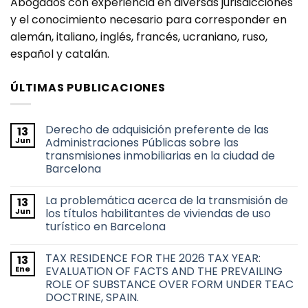
Abogados con experiencia en diversas jurisdicciones
y el conocimiento necesario para corresponder en
alemán, italiano, inglés, francés, ucraniano, ruso,
español y catalán.
ÚLTIMAS PUBLICACIONES
Derecho de adquisición preferente de las
13
Jun
Administraciones Públicas sobre las
transmisiones inmobiliarias en la ciudad de
Barcelona
No
hay
La problemática acerca de la transmisión de
13
comentarios
en
Jun
los títulos habilitantes de viviendas de uso
Derecho
turístico en Barcelona
de
adquisición
No
preferente
hay
de
TAX RESIDENCE FOR THE 2026 TAX YEAR:
13
comentarios
las
en
Ene
EVALUATION OF FACTS AND THE PREVAILING
Administraciones
La
Públicas
ROLE OF SUBSTANCE OVER FORM UNDER TEAC
problemática
sobre
acerca
DOCTRINE, SPAIN.
las
de
transmisiones