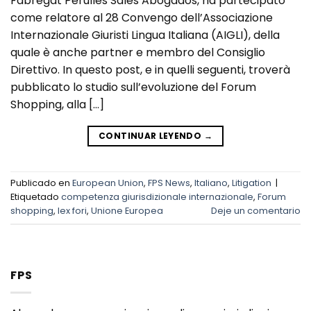
Fabregat Perulles Sales Abogados, ha partecipato
come relatore al 28 Convengo dell’Associazione
Internazionale Giuristi Lingua Italiana (AIGLI), della
quale è anche partner e membro del Consiglio
Direttivo. In questo post, e in quelli seguenti, troverà
pubblicato lo studio sull’evoluzione del Forum
Shopping, alla […]
CONTINUAR LEYENDO
→
Publicado en
European Union
,
FPS News
,
Italiano
,
Litigation
|
Etiquetado
competenza giurisdizionale internazionale
,
Forum
shopping
,
lex fori
,
Unione Europea
Deje un comentario
FPS