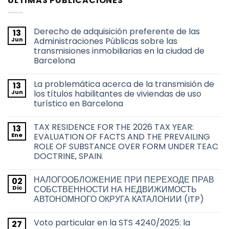
ÚLTIMAS PUBLICACIONES
Derecho de adquisición preferente de las
13
Jun
Administraciones Públicas sobre las
transmisiones inmobiliarias en la ciudad de
Barcelona
No
hay
La problemática acerca de la transmisión de
13
comentarios
en
Jun
los títulos habilitantes de viviendas de uso
Derecho
turístico en Barcelona
de
adquisición
No
preferente
hay
de
TAX RESIDENCE FOR THE 2026 TAX YEAR:
13
comentarios
las
en
Ene
EVALUATION OF FACTS AND THE PREVAILING
Administraciones
La
Públicas
ROLE OF SUBSTANCE OVER FORM UNDER TEAC
problemática
sobre
acerca
DOCTRINE, SPAIN.
las
de
transmisiones
la
No
inmobiliarias
transmisión
hay
en
НАЛОГООБЛОЖЕНИЕ ПРИ ПЕРЕХОДЕ ПРАВ
02
de
comentarios
la
en
los
Dic
СОБСТВЕННОСТИ НА НЕДВИЖИМОСТЬ
ciudad
TAX
títulos
de
АВТОНОМНОГО ОКРУГА КАТАЛОНИИ (ITP)
RESIDENCE
habilitantes
Barcelona
FOR
de
No
THE
viviendas
hay
2026
de
Voto particular en la STS 4240/2025: la
27
comentarios
TAX
uso