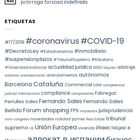
en
Nov
prórroga forzosa indefinida
YEAR:
turístico
НАЛОГООБЛОЖЕНИЕ
EVALUATION
en
ПРИ
No
OF
Barcelona
ПЕРЕХОДЕ
hay
FACTS
ПРАВ
comentarios
AND
ETIQUETAS
СОБСТВЕННОСТИ
en
THE
НА
Voto
PREVAILING
НЕДВИЖИМОСТЬ
particular
ROLE
АВТОНОМНОГО
en
OF
ОКРУГА
la
#coronavirus
#COVID-19
SUBSTANCE
КАТАЛОНИИ
STS
#17/2019
OVER
(ITP)
4240/2025:
FORM
la
#DecretoLey
#inmobiliario
#EstadoAlarma
UNDER
prórroga
TEAC
forzosa
#suspensionplazos
#tributario
DOCTRINE,
#TribunalSupremo
indefinida
SPAIN.
actualidad juridica
arbitraje
#ViviendasUsoSocial
AIGLI
alquiler
autónomos
arrendamientos
arbitrato
arrendamiento
Cataluña
Barcelona
Commercial Law
competencia
compliance
Fabregat
judicial internacional
compraventa
Fernando Sales
Fernando Sales
Perrulles Sales
Forum shopping
Bellido
FPS
jurisprudencia
impuestos
tribunal
novedades
nulidad
pymes
mini-congreso
Real Estate
Unión Europea
Инвестиции в
supremo
vivienda
UE
адвокат в испании
бизнес