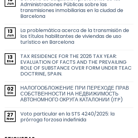
Jun
Administraciones Públicas sobre las
transmisiones inmobiliarias en la ciudad de
Barcelona
No
hay
La problemática acerca de la transmisión de
13
comentarios
en
Jun
los títulos habilitantes de viviendas de uso
Derecho
turístico en Barcelona
de
adquisición
No
preferente
hay
de
TAX RESIDENCE FOR THE 2026 TAX YEAR:
13
comentarios
las
en
Ene
EVALUATION OF FACTS AND THE PREVAILING
Administraciones
La
Públicas
ROLE OF SUBSTANCE OVER FORM UNDER TEAC
problemática
sobre
acerca
DOCTRINE, SPAIN.
las
de
transmisiones
la
No
inmobiliarias
transmisión
hay
en
НАЛОГООБЛОЖЕНИЕ ПРИ ПЕРЕХОДЕ ПРАВ
02
de
comentarios
la
en
los
Dic
СОБСТВЕННОСТИ НА НЕДВИЖИМОСТЬ
ciudad
TAX
títulos
de
АВТОНОМНОГО ОКРУГА КАТАЛОНИИ (ITP)
RESIDENCE
habilitantes
Barcelona
FOR
de
No
THE
viviendas
hay
2026
de
Voto particular en la STS 4240/2025: la
27
comentarios
TAX
uso
en
Nov
prórroga forzosa indefinida
YEAR:
turístico
НАЛОГООБЛОЖЕНИЕ
EVALUATION
en
ПРИ
No
OF
Barcelona
ПЕРЕХОДЕ
hay
FACTS
ПРАВ
comentarios
AND
СОБСТВЕННОСТИ
en