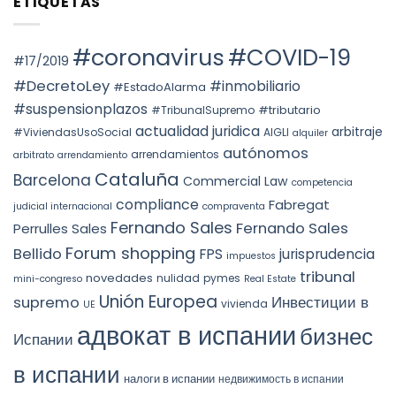
ETIQUETAS
THE
НА
Voto
PREVAILING
НЕДВИЖИМОСТЬ
particular
ROLE
АВТОНОМНОГО
en
OF
ОКРУГА
la
#coronavirus
#COVID-19
SUBSTANCE
КАТАЛОНИИ
STS
#17/2019
OVER
(ITP)
4240/2025:
FORM
la
#DecretoLey
#inmobiliario
#EstadoAlarma
UNDER
prórroga
TEAC
forzosa
#suspensionplazos
#tributario
DOCTRINE,
#TribunalSupremo
indefinida
SPAIN.
actualidad juridica
arbitraje
#ViviendasUsoSocial
AIGLI
alquiler
autónomos
arrendamientos
arbitrato
arrendamiento
Cataluña
Barcelona
Commercial Law
competencia
compliance
Fabregat
judicial internacional
compraventa
Fernando Sales
Fernando Sales
Perrulles Sales
Forum shopping
Bellido
FPS
jurisprudencia
impuestos
tribunal
novedades
nulidad
pymes
mini-congreso
Real Estate
Unión Europea
Инвестиции в
supremo
vivienda
UE
адвокат в испании
бизнес
Испании
в испании
налоги в испании
недвижимость в испании