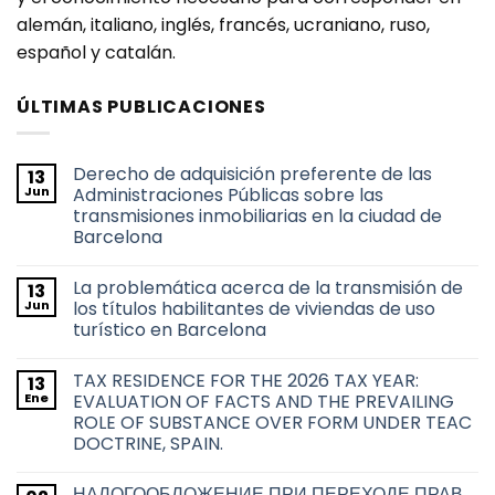
alemán, italiano, inglés, francés, ucraniano, ruso,
español y catalán.
ÚLTIMAS PUBLICACIONES
Derecho de adquisición preferente de las
13
Jun
Administraciones Públicas sobre las
transmisiones inmobiliarias en la ciudad de
Barcelona
No
hay
La problemática acerca de la transmisión de
13
comentarios
en
Jun
los títulos habilitantes de viviendas de uso
Derecho
turístico en Barcelona
de
adquisición
No
preferente
hay
de
TAX RESIDENCE FOR THE 2026 TAX YEAR:
13
comentarios
las
en
Ene
EVALUATION OF FACTS AND THE PREVAILING
Administraciones
La
Públicas
ROLE OF SUBSTANCE OVER FORM UNDER TEAC
problemática
sobre
acerca
DOCTRINE, SPAIN.
las
de
transmisiones
la
No
inmobiliarias
transmisión
hay
en
НАЛОГООБЛОЖЕНИЕ ПРИ ПЕРЕХОДЕ ПРАВ