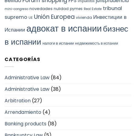
Forum shopping
Bellido
FPS
jurisprudencia
impuestos
tribunal
novedades
nulidad
pymes
mini-congreso
Real Estate
Unión Europea
Инвестиции в
supremo
vivienda
UE
адвокат в испании
бизнес
Испании
в испании
налоги в испании
недвижимость в испании
CATEGORÍAS
Administrative Law
(84)
Administrative Law
(38)
Arbitration
(27)
Arrendamiento
(4)
Banking products
(18)
Bankruptcy Law
(5)