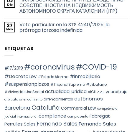
02
de
comentarios
la
en
los
Dic
СОБСТВЕННОСТИ НА НЕДВИЖИМОСТЬ
ciudad
TAX
títulos
de
АВТОНОМНОГО ОКРУГА КАТАЛОНИИ (ITP)
RESIDENCE
habilitantes
Barcelona
FOR
de
No
THE
viviendas
hay
2026
de
Voto particular en la STS 4240/2025: la
27
comentarios
TAX
uso
en
Nov
prórroga forzosa indefinida
YEAR:
turístico
НАЛОГООБЛОЖЕНИЕ
EVALUATION
en
ПРИ
No
OF
Barcelona
ПЕРЕХОДЕ
hay
FACTS
ПРАВ
comentarios
AND
ETIQUETAS
СОБСТВЕННОСТИ
en
THE
НА
Voto
PREVAILING
НЕДВИЖИМОСТЬ
particular
ROLE
АВТОНОМНОГО
en
OF
ОКРУГА
la
#coronavirus
#COVID-19
SUBSTANCE
КАТАЛОНИИ
STS
#17/2019
OVER
(ITP)
4240/2025:
FORM
la
#DecretoLey
#inmobiliario
#EstadoAlarma
UNDER
prórroga
TEAC
forzosa
#suspensionplazos
#tributario
DOCTRINE,
#TribunalSupremo
indefinida
SPAIN.
actualidad juridica
arbitraje
#ViviendasUsoSocial
AIGLI
alquiler
autónomos
arrendamientos
arbitrato
arrendamiento
Cataluña
Barcelona
Commercial Law
competencia
compliance
Fabregat
judicial internacional
compraventa
Fernando Sales
Fernando Sales
Perrulles Sales