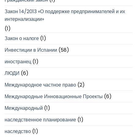
Закон 14/2013 «О поддержке предпринимателей и их
интернализации»
(1)
Закон о налоге
(1)
Инвестиции в Испании
(58)
иностранец
(1)
ЛЮДИ
(6)
Международное частное право
(2)
Международные Инновационные Проекты
(6)
Международный
(1)
наследственное планирование
(1)
наследство
(1)