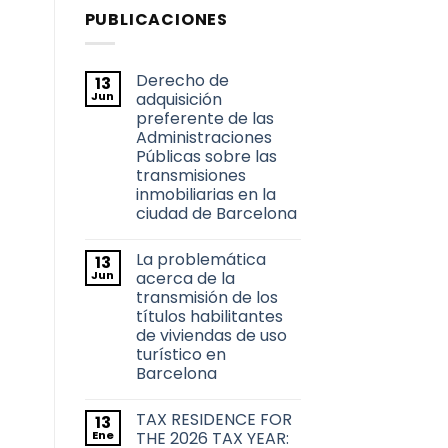
PUBLICACIONES
Derecho de
13
Jun
adquisición
preferente de las
Administraciones
Públicas sobre las
transmisiones
inmobiliarias en la
ciudad de Barcelona
No
hay
La problemática
13
comentarios
en
Jun
acerca de la
Derecho
transmisión de los
de
adquisición
títulos habilitantes
preferente
de viviendas de uso
de
las
turístico en
Administraciones
Barcelona
Públicas
sobre
No
las
hay
transmisiones
TAX RESIDENCE FOR
13
comentarios
inmobiliarias
en
Ene
THE 2026 TAX YEAR:
en
La