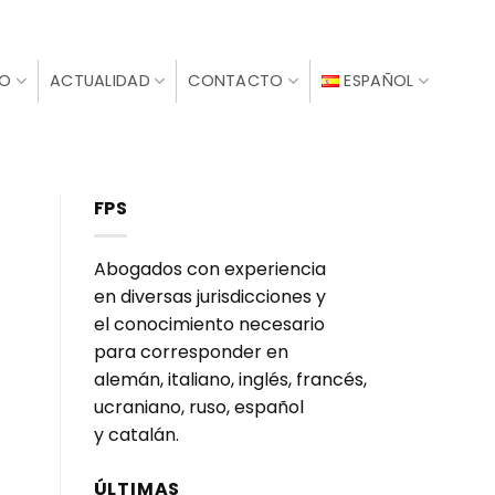
IO
ACTUALIDAD
CONTACTO
ESPAÑOL
FPS
Abogados con experiencia
en diversas jurisdicciones y
el conocimiento necesario
para corresponder en
alemán, italiano, inglés, francés,
ucraniano, ruso, español
y catalán.
ÚLTIMAS