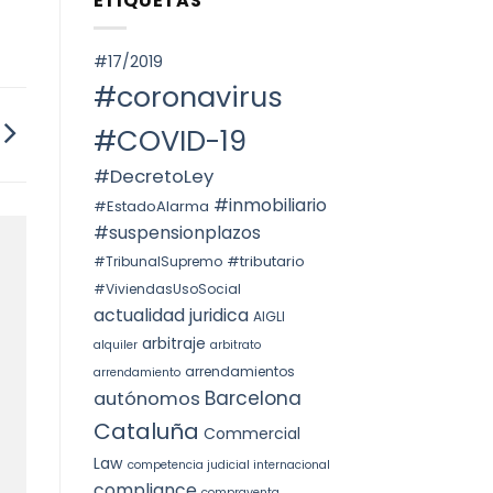
ETIQUETAS
SPAIN.
Voto
ОКРУГА
particular
КАТАЛОНИИ
en
(ITP)
la
#17/2019
STS
4240/2025:
#coronavirus
la
prórroga
forzosa
#COVID-19
indefinida
#DecretoLey
#inmobiliario
#EstadoAlarma
#suspensionplazos
#tributario
#TribunalSupremo
#ViviendasUsoSocial
actualidad juridica
AIGLI
arbitraje
alquiler
arbitrato
arrendamientos
arrendamiento
Barcelona
autónomos
Cataluña
Commercial
Law
competencia judicial internacional
compliance
compraventa