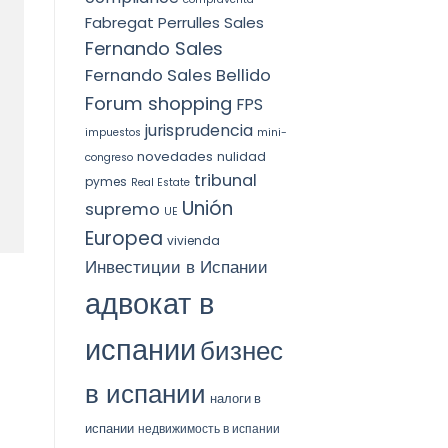
Fabregat Perrulles Sales
Fernando Sales
Fernando Sales Bellido
Forum shopping
FPS
jurisprudencia
impuestos
mini-
novedades
nulidad
congreso
tribunal
pymes
Real Estate
Unión
supremo
UE
Europea
vivienda
Инвестиции в Испании
адвокат в
испании
бизнес
в испании
налоги в
испании
недвижимость в испании