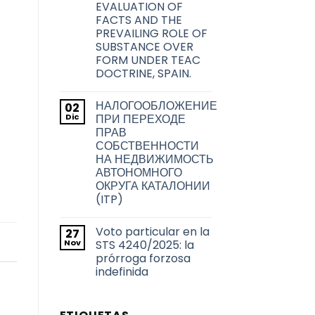
la
EVALUATION OF
problemática
ciudad
acerca
FACTS AND THE
de
de
PREVAILING ROLE OF
Barcelona
la
transmisión
SUBSTANCE OVER
de
FORM UNDER TEAC
los
títulos
DOCTRINE, SPAIN.
habilitantes
No
de
hay
viviendas
НАЛОГООБЛОЖЕНИЕ
02
comentarios
de
en
Dic
uso
ПРИ ПЕРЕХОДЕ
TAX
turístico
ПРАВ
RESIDENCE
en
FOR
СОБСТВЕННОСТИ
Barcelona
THE
НА НЕДВИЖИМОСТЬ
2026
TAX
АВТОНОМНОГО
YEAR:
ОКРУГА КАТАЛОНИИ
EVALUATION
OF
(ITP)
FACTS
No
AND
hay
THE
Voto particular en la
27
comentarios
,
PREVAILING
en
Nov
ROLE
STS 4240/2025: la
НАЛОГООБЛОЖЕНИЕ
OF
prórroga forzosa
ПРИ
SUBSTANCE
ПЕРЕХОДЕ
indefinida
OVER
ПРАВ
FORM
СОБСТВЕННОСТИ
No
UNDER
НА
hay
TEAC
НЕДВИЖИМОСТЬ
comentarios
DOCTRINE,
en
АВТОНОМНОГО