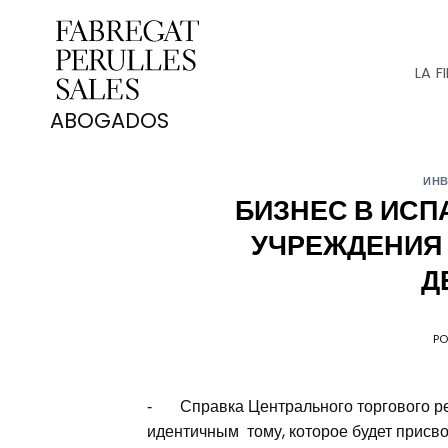
Saltar
al
contenido
LA F
ИНВ
БИЗНЕС В ИСП
УЧРЕЖДЕНИЯ 
Д
P
‑ Справка Центрального торгового рег
идентичным тому, которое будет присво