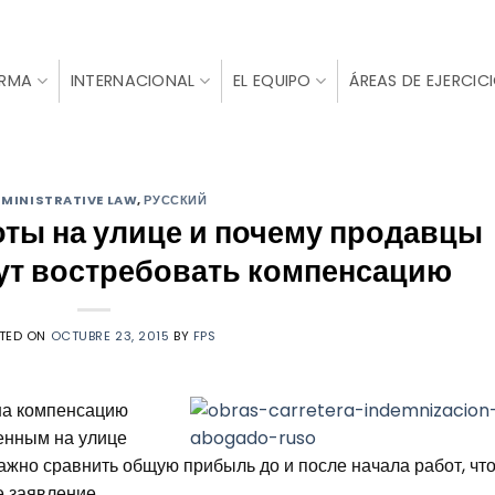
IRMA
INTERNACIONAL
EL EQUIPO
ÁREAS DE EJERCIC
MINISTRATIVE LAW
,
РУССКИЙ
ты на улице и почему продавцы
гут востребовать компенсацию
TED ON
OCTUBRE 23, 2015
BY
FPS
 на компенсацию
енным на улице
ажно сравнить общую прибыль до и после начала работ, чт
е заявление.