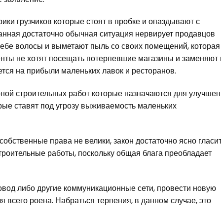
ики грузчиков которые стоят в пробке и опаздывают с
анная достаточно обычная ситуация нервирует продавцов
себе волосы и выметают пыль со своих помещений, которая
енты не хотят посещать потерпевшие магазины и заменяют 
ается на прибыли маленьких лавок и ресторанов.
оной строительных работ которые назначаются для улучше
орые ставят под угрозу выживаемость маленьких
собственные права не велики, закон достаточно ясно гласи
строительные работы, поскольку общая блага преобладает
овод либо другие коммуникационные сети, провести новую
 всего роена. Набраться терпения, в данном случае, это