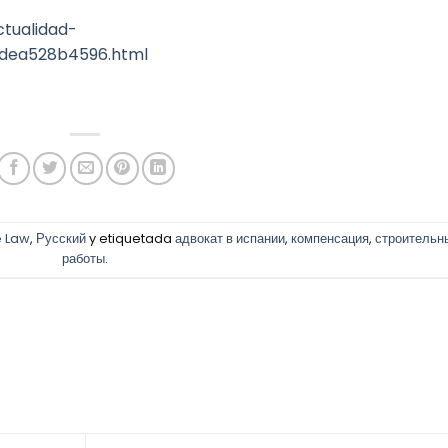
ctualidad-
1dea528b4596.html
e Law
,
Русский
y etiquetada
адвокат в испании
,
компенсация
,
строительн
работы
.