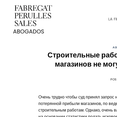
Saltar
al
contenido
LA F
AD
Строительные рабо
магазинов не мо
POS
Очень трудно чтобы суд принял запрос
потерянной прибыли магазинов, по вед
строительным работам. Однако, очень в
на основании статистики подать исково