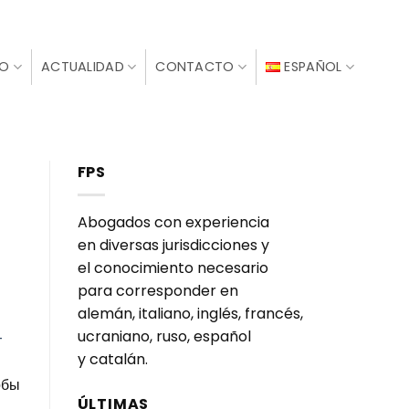
IO
ACTUALIDAD
CONTACTO
ESPAÑOL
FPS
Abogados con experiencia
en diversas jurisdicciones y
el conocimiento necesario
para corresponder en
alemán, italiano, inglés, francés,
ucraniano, ruso, español
y catalán.
обы
ÚLTIMAS