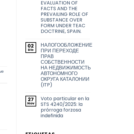
la
EVALUATION OF
problemática
ciudad
acerca
FACTS AND THE
de
de
PREVAILING ROLE OF
Barcelona
la
transmisión
SUBSTANCE OVER
de
FORM UNDER TEAC
los
títulos
DOCTRINE, SPAIN.
habilitantes
No
de
hay
viviendas
НАЛОГООБЛОЖЕНИЕ
02
comentarios
de
en
Dic
uso
ПРИ ПЕРЕХОДЕ
TAX
turístico
ПРАВ
RESIDENCE
en
FOR
СОБСТВЕННОСТИ
Barcelona
THE
НА НЕДВИЖИМОСТЬ
2026
ые
TAX
АВТОНОМНОГО
YEAR:
ОКРУГА КАТАЛОНИИ
EVALUATION
OF
(ITP)
FACTS
No
AND
hay
THE
Voto particular en la
27
comentarios
PREVAILING
en
Nov
ROLE
STS 4240/2025: la
НАЛОГООБЛОЖЕНИЕ
OF
prórroga forzosa
ПРИ
SUBSTANCE
ПЕРЕХОДЕ
indefinida
OVER
ПРАВ
FORM
СОБСТВЕННОСТИ
No
UNDER
НА
hay
TEAC
НЕДВИЖИМОСТЬ
comentarios
DOCTRINE,
en
АВТОНОМНОГО