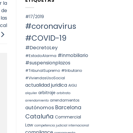
ETIQUETAS
SPAIN.
 la
Voto
ОКРУГА
particular
КАТАЛОНИИ
 de
en
(ITP)
la
#17/2019
las
STS
4240/2025:
#coronavirus
cal
la
prórroga
forzosa
#COVID-19
indefinida
#DecretoLey
#inmobiliario
#EstadoAlarma
#suspensionplazos
#tributario
#TribunalSupremo
#ViviendasUsoSocial
actualidad juridica
AIGLI
arbitraje
alquiler
arbitrato
arrendamientos
arrendamiento
Barcelona
autónomos
Cataluña
Commercial
Law
competencia judicial internacional
compliance
compraventa