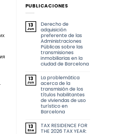
PUBLICACIONES
Derecho de
13
Jun
adquisición
preferente de las
их
Administraciones
Públicas sobre las
transmisiones
ния
inmobiliarias en la
ciudad de Barcelona
No
hay
La problemática
13
comentarios
en
Jun
acerca de la
т
Derecho
transmisión de los
de
adquisición
títulos habilitantes
preferente
de viviendas de uso
de
las
turístico en
Administraciones
Barcelona
Públicas
sobre
No
las
hay
transmisiones
TAX RESIDENCE FOR
13
comentarios
inmobiliarias
en
Ene
THE 2026 TAX YEAR:
en
La