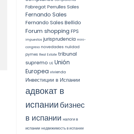
Fabregat Perrulles Sales
Fernando Sales
Fernando Sales Bellido
Forum shopping
FPS
jurisprudencia
impuestos
mini-
novedades
nulidad
congreso
tribunal
pymes
Real Estate
Unión
supremo
UE
Europea
vivienda
Инвестиции в Испании
адвокат в
испании
бизнес
в испании
налоги в
испании
недвижимость в испании