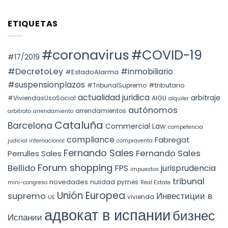
ПРИ
No
OF
Barcelona
ПЕРЕХОДЕ
hay
FACTS
ПРАВ
comentarios
AND
ETIQUETAS
СОБСТВЕННОСТИ
en
THE
НА
Voto
PREVAILING
НЕДВИЖИМОСТЬ
particular
ROLE
АВТОНОМНОГО
en
OF
ОКРУГА
la
#coronavirus
#COVID-19
SUBSTANCE
КАТАЛОНИИ
STS
#17/2019
OVER
(ITP)
4240/2025:
FORM
la
#DecretoLey
#inmobiliario
#EstadoAlarma
UNDER
prórroga
TEAC
forzosa
#suspensionplazos
#tributario
DOCTRINE,
#TribunalSupremo
indefinida
SPAIN.
actualidad juridica
arbitraje
#ViviendasUsoSocial
AIGLI
alquiler
autónomos
arrendamientos
arbitrato
arrendamiento
Cataluña
Barcelona
Commercial Law
competencia
compliance
Fabregat
judicial internacional
compraventa
Fernando Sales
Fernando Sales
Perrulles Sales
Forum shopping
Bellido
FPS
jurisprudencia
impuestos
tribunal
novedades
nulidad
pymes
mini-congreso
Real Estate
Unión Europea
Инвестиции в
supremo
vivienda
UE
адвокат в испании
бизнес
Испании