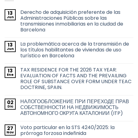
Derecho de adquisición preferente de las
13
Jun
Administraciones Públicas sobre las
transmisiones inmobiliarias en la ciudad de
Barcelona
No
hay
La problemática acerca de la transmisión de
13
comentarios
en
Jun
los títulos habilitantes de viviendas de uso
Derecho
turístico en Barcelona
de
adquisición
No
preferente
hay
de
TAX RESIDENCE FOR THE 2026 TAX YEAR:
13
comentarios
las
en
Ene
EVALUATION OF FACTS AND THE PREVAILING
Administraciones
La
Públicas
ROLE OF SUBSTANCE OVER FORM UNDER TEAC
problemática
sobre
acerca
DOCTRINE, SPAIN.
las
de
transmisiones
la
No
inmobiliarias
transmisión
hay
en
НАЛОГООБЛОЖЕНИЕ ПРИ ПЕРЕХОДЕ ПРАВ
02
de
comentarios
la
en
los
Dic
СОБСТВЕННОСТИ НА НЕДВИЖИМОСТЬ
ciudad
TAX
títulos
de
АВТОНОМНОГО ОКРУГА КАТАЛОНИИ (ITP)
RESIDENCE
habilitantes
Barcelona
FOR
de
No
THE
viviendas
hay
2026
de
Voto particular en la STS 4240/2025: la
27
comentarios
TAX
uso
en
Nov
prórroga forzosa indefinida
YEAR:
turístico
НАЛОГООБЛОЖЕНИЕ
EVALUATION
en