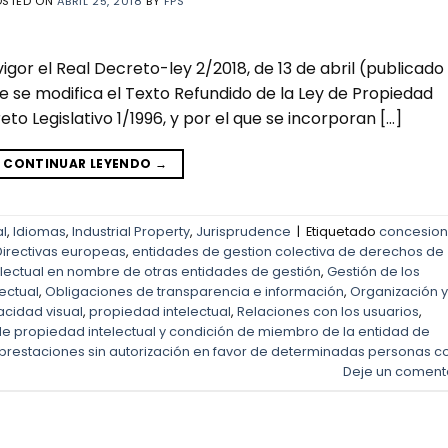
OSTED ON
ABRIL 25, 2018
BY
FPS
vigor el Real Decreto-ley 2/2018, de 13 de abril (publicado
que se modifica el Texto Refundido de la Ley de Propiedad
to Legislativo 1/1996, y por el que se incorporan […]
CONTINUAR LEYENDO
→
l
,
Idiomas
,
Industrial Property
,
Jurisprudence
|
Etiquetado
concesion
Directivas europeas
,
entidades de gestion colectiva de derechos de
lectual en nombre de otras entidades de gestión
,
Gestión de los
ectual
,
Obligaciones de transparencia e información
,
Organización y
cidad visual
,
propiedad intelectual
,
Relaciones con los usuarios
,
de propiedad intelectual y condición de miembro de la entidad de
 prestaciones sin autorización en favor de determinadas personas c
Deje un coment