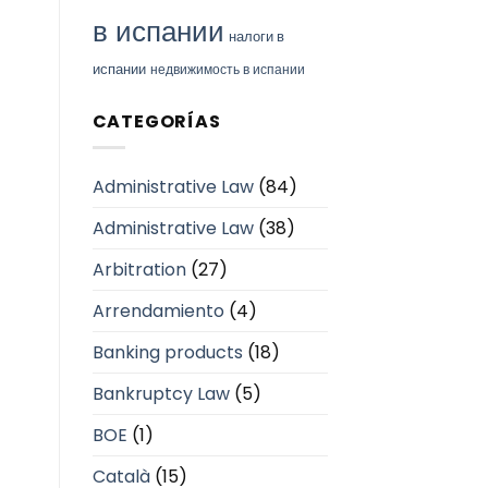
в испании
налоги в
испании
недвижимость в испании
CATEGORÍAS
Administrative Law
(84)
Administrative Law
(38)
Arbitration
(27)
Arrendamiento
(4)
Banking products
(18)
Bankruptcy Law
(5)
BOE
(1)
Català
(15)