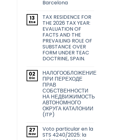
Barcelona
Públicas
sobre
No
las
hay
transmisiones
TAX RESIDENCE FOR
13
comentarios
inmobiliarias
en
Ene
THE 2026 TAX YEAR:
en
La
la
EVALUATION OF
problemática
ciudad
acerca
FACTS AND THE
de
de
PREVAILING ROLE OF
Barcelona
la
transmisión
SUBSTANCE OVER
de
FORM UNDER TEAC
los
títulos
DOCTRINE, SPAIN.
habilitantes
No
de
hay
viviendas
НАЛОГООБЛОЖЕНИЕ
02
comentarios
de
en
Dic
uso
ПРИ ПЕРЕХОДЕ
TAX
turístico
ПРАВ
RESIDENCE
en
FOR
СОБСТВЕННОСТИ
Barcelona
THE
НА НЕДВИЖИМОСТЬ
2026
TAX
АВТОНОМНОГО
YEAR:
ОКРУГА КАТАЛОНИИ
EVALUATION
OF
(ITP)
FACTS
No
AND
hay
THE
Voto particular en la
27
comentarios
PREVAILING
en
Nov
ROLE
STS 4240/2025: la
НАЛОГООБЛОЖЕНИЕ
OF