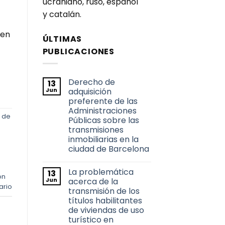
ucraniano, ruso, español
y catalán.
 en
ÚLTIMAS
PUBLICACIONES
Derecho de
13
Jun
adquisición
preferente de las
Administraciones
 de
Públicas sobre las
transmisiones
inmobiliarias en la
ciudad de Barcelona
No
hay
La problemática
13
comentarios
on
en
Jun
acerca de la
Derecho
ario
transmisión de los
de
adquisición
títulos habilitantes
preferente
de viviendas de uso
de
las
turístico en
Administraciones