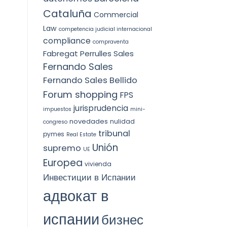
Cataluña
Commercial
Law
competencia judicial internacional
compliance
compraventa
Fabregat Perrulles Sales
Fernando Sales
Fernando Sales Bellido
Forum shopping
FPS
jurisprudencia
impuestos
mini-
novedades
nulidad
congreso
tribunal
pymes
Real Estate
Unión
supremo
UE
Europea
vivienda
Инвестиции в Испании
адвокат в
испании
бизнес