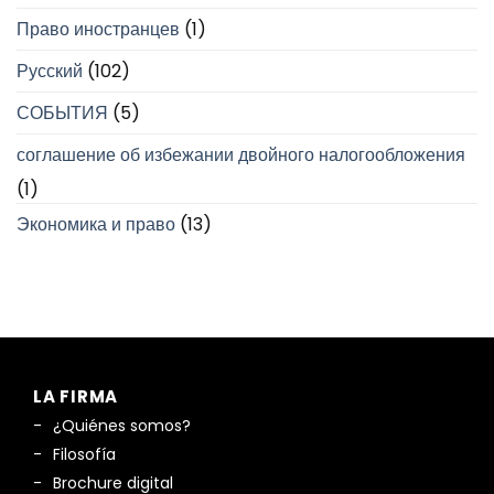
Право иностранцев
(1)
Русский
(102)
СОБЫТИЯ
(5)
соглашение об избежании двойного налогообложения
(1)
Экономика и право
(13)
LA FIRMA
¿Quiénes somos?
Filosofía
Brochure digital