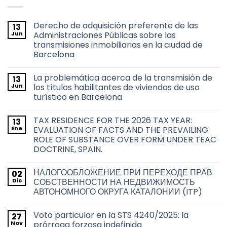
Derecho de adquisición preferente de las
13
Jun
Administraciones Públicas sobre las
transmisiones inmobiliarias en la ciudad de
Barcelona
No
hay
La problemática acerca de la transmisión de
13
comentarios
en
Jun
los títulos habilitantes de viviendas de uso
Derecho
turístico en Barcelona
de
adquisición
No
preferente
hay
de
TAX RESIDENCE FOR THE 2026 TAX YEAR:
13
comentarios
las
en
Ene
EVALUATION OF FACTS AND THE PREVAILING
Administraciones
La
Públicas
ROLE OF SUBSTANCE OVER FORM UNDER TEAC
problemática
sobre
acerca
DOCTRINE, SPAIN.
las
de
transmisiones
la
No
inmobiliarias
transmisión
hay
en
НАЛОГООБЛОЖЕНИЕ ПРИ ПЕРЕХОДЕ ПРАВ
02
de
comentarios
la
en
los
Dic
СОБСТВЕННОСТИ НА НЕДВИЖИМОСТЬ
ciudad
TAX
títulos
de
АВТОНОМНОГО ОКРУГА КАТАЛОНИИ (ITP)
RESIDENCE
habilitantes
Barcelona
FOR
de
No
THE
viviendas
hay
2026
de
Voto particular en la STS 4240/2025: la
27
comentarios
TAX
uso
en
Nov
prórroga forzosa indefinida
YEAR:
turístico