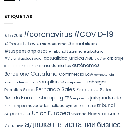
НАЛОГООБЛОЖЕНИЕ
EVALUATION
en
ПРИ
No
OF
Barcelona
ПЕРЕХОДЕ
hay
FACTS
ПРАВ
comentarios
AND
ETIQUETAS
СОБСТВЕННОСТИ
en
THE
НА
Voto
PREVAILING
НЕДВИЖИМОСТЬ
particular
ROLE
АВТОНОМНОГО
en
OF
ОКРУГА
la
#coronavirus
#COVID-19
SUBSTANCE
КАТАЛОНИИ
STS
#17/2019
OVER
(ITP)
4240/2025:
FORM
la
#DecretoLey
#inmobiliario
#EstadoAlarma
UNDER
prórroga
TEAC
forzosa
#suspensionplazos
#tributario
DOCTRINE,
#TribunalSupremo
indefinida
SPAIN.
actualidad juridica
arbitraje
#ViviendasUsoSocial
AIGLI
alquiler
autónomos
arrendamientos
arbitrato
arrendamiento
Cataluña
Barcelona
Commercial Law
competencia
compliance
Fabregat
judicial internacional
compraventa
Fernando Sales
Fernando Sales
Perrulles Sales
Forum shopping
Bellido
FPS
jurisprudencia
impuestos
tribunal
novedades
nulidad
pymes
mini-congreso
Real Estate
Unión Europea
Инвестиции в
supremo
vivienda
UE
адвокат в испании
бизнес
Испании