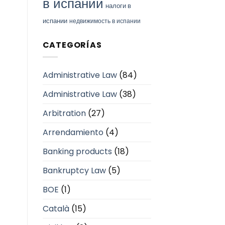
в испании
налоги в
испании
недвижимость в испании
CATEGORÍAS
Administrative Law
(84)
Administrative Law
(38)
Arbitration
(27)
Arrendamiento
(4)
Banking products
(18)
Bankruptcy Law
(5)
BOE
(1)
Català
(15)