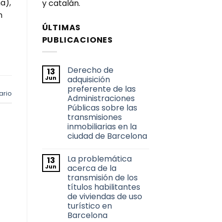
a),
y catalán.
n
ÚLTIMAS
PUBLICACIONES
Derecho de
13
Jun
adquisición
preferente de las
ario
Administraciones
Públicas sobre las
transmisiones
inmobiliarias en la
ciudad de Barcelona
No
hay
La problemática
13
comentarios
en
Jun
acerca de la
Derecho
transmisión de los
de
adquisición
títulos habilitantes
preferente
de viviendas de uso
de
las
turístico en
Administraciones
Barcelona
Públicas