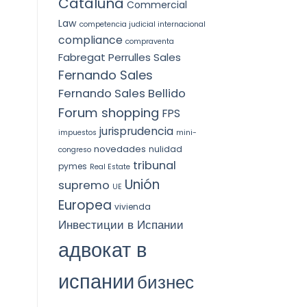
Cataluña
Commercial
Law
competencia judicial internacional
compliance
compraventa
Fabregat Perrulles Sales
Fernando Sales
Fernando Sales Bellido
Forum shopping
FPS
jurisprudencia
impuestos
mini-
novedades
nulidad
congreso
tribunal
pymes
Real Estate
Unión
supremo
UE
Europea
vivienda
Инвестиции в Испании
адвокат в
испании
бизнес