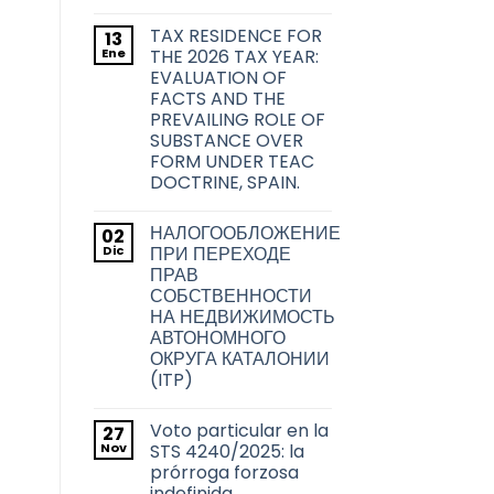
sobre
No
las
hay
transmisiones
TAX RESIDENCE FOR
13
comentarios
inmobiliarias
en
Ene
THE 2026 TAX YEAR:
en
La
la
EVALUATION OF
problemática
ciudad
acerca
FACTS AND THE
de
de
PREVAILING ROLE OF
Barcelona
la
transmisión
SUBSTANCE OVER
de
FORM UNDER TEAC
los
títulos
DOCTRINE, SPAIN.
habilitantes
No
de
hay
viviendas
НАЛОГООБЛОЖЕНИЕ
02
comentarios
de
en
Dic
uso
ПРИ ПЕРЕХОДЕ
TAX
turístico
ПРАВ
RESIDENCE
en
FOR
СОБСТВЕННОСТИ
Barcelona
THE
НА НЕДВИЖИМОСТЬ
2026
TAX
АВТОНОМНОГО
YEAR:
ОКРУГА КАТАЛОНИИ
EVALUATION
OF
(ITP)
FACTS
No
AND
hay
THE
Voto particular en la
27
comentarios
PREVAILING
en
Nov
ROLE
STS 4240/2025: la
НАЛОГООБЛОЖЕНИЕ
OF
prórroga forzosa
ПРИ
SUBSTANCE
ПЕРЕХОДЕ
indefinida
OVER