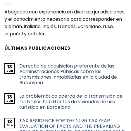
Abogados con experiencia en diversas jurisdicciones
y el conocimiento necesario para corresponder en
alemán, italiano, inglés, francés, ucraniano, ruso,
español y catalán.
ÚLTIMAS PUBLICACIONES
Derecho de adquisición preferente de las
13
Jun
Administraciones Públicas sobre las
transmisiones inmobiliarias en la ciudad de
Barcelona
No
hay
La problemática acerca de la transmisión de
13
comentarios
en
Jun
los títulos habilitantes de viviendas de uso
Derecho
turístico en Barcelona
de
adquisición
No
preferente
hay
de
TAX RESIDENCE FOR THE 2026 TAX YEAR:
13
comentarios
las
en
Ene
EVALUATION OF FACTS AND THE PREVAILING
Administraciones
La
Públicas