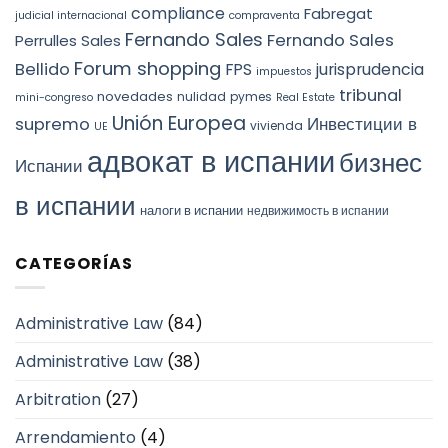
compliance
Fabregat
judicial internacional
compraventa
Fernando Sales
Fernando Sales
Perrulles Sales
Forum shopping
Bellido
FPS
jurisprudencia
impuestos
tribunal
novedades
nulidad
pymes
mini-congreso
Real Estate
Unión Europea
Инвестиции в
supremo
vivienda
UE
адвокат в испании
бизнес
Испании
в испании
налоги в испании
недвижимость в испании
CATEGORÍAS
Administrative Law
(84)
Administrative Law
(38)
Arbitration
(27)
Arrendamiento
(4)