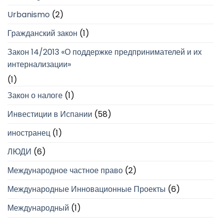
Urbanismo
(2)
Гражданский закон
(1)
Закон 14/2013 «О поддержке предпринимателей и их
интернализации»
(1)
Закон о налоге
(1)
Инвестиции в Испании
(58)
иностранец
(1)
ЛЮДИ
(6)
Международное частное право
(2)
Международные Инновационные Проекты
(6)
Международный
(1)