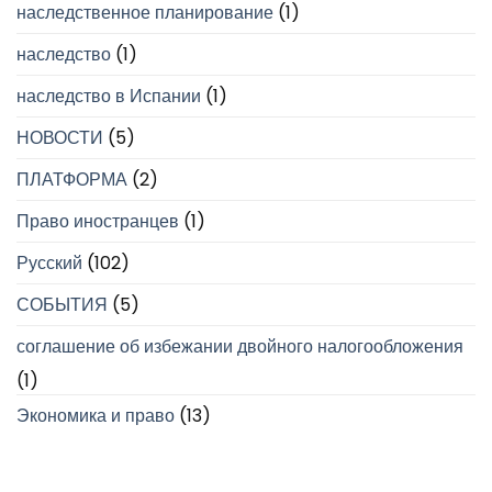
наследственное планирование
(1)
наследство
(1)
наследство в Испании
(1)
НОВОСТИ
(5)
ПЛАТФОРМА
(2)
Право иностранцев
(1)
Русский
(102)
СОБЫТИЯ
(5)
соглашение об избежании двойного налогообложения
(1)
Экономика и право
(13)