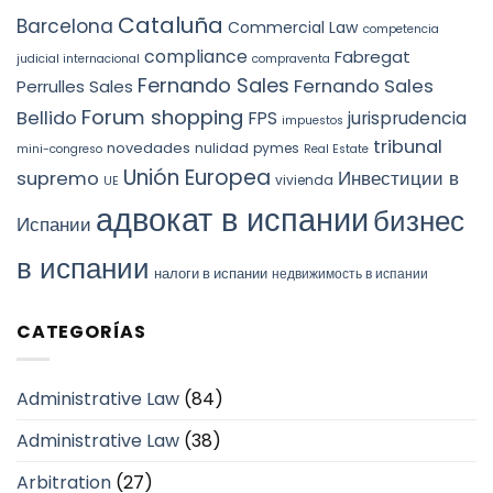
Cataluña
Barcelona
Commercial Law
competencia
compliance
Fabregat
judicial internacional
compraventa
Fernando Sales
Fernando Sales
Perrulles Sales
Forum shopping
Bellido
FPS
jurisprudencia
impuestos
tribunal
novedades
nulidad
pymes
mini-congreso
Real Estate
Unión Europea
Инвестиции в
supremo
vivienda
UE
адвокат в испании
бизнес
Испании
в испании
налоги в испании
недвижимость в испании
CATEGORÍAS
Administrative Law
(84)
Administrative Law
(38)
Arbitration
(27)