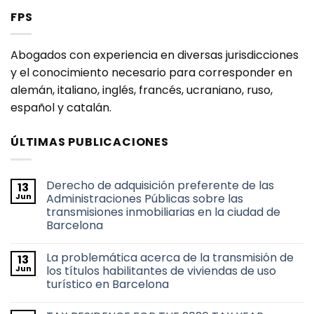
FPS
Abogados con experiencia en diversas jurisdicciones
y el conocimiento necesario para corresponder en
alemán, italiano, inglés, francés, ucraniano, ruso,
español y catalán.
ÚLTIMAS PUBLICACIONES
Derecho de adquisición preferente de las
13
Jun
Administraciones Públicas sobre las
transmisiones inmobiliarias en la ciudad de
Barcelona
No
hay
La problemática acerca de la transmisión de
13
comentarios
en
Jun
los títulos habilitantes de viviendas de uso
Derecho
turístico en Barcelona
de
adquisición
No
preferente
hay
de