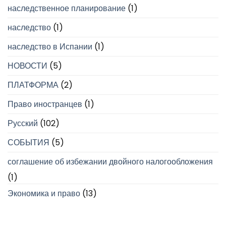
наследственное планирование
(1)
наследство
(1)
наследство в Испании
(1)
НОВОСТИ
(5)
ПЛАТФОРМА
(2)
Право иностранцев
(1)
Русский
(102)
СОБЫТИЯ
(5)
соглашение об избежании двойного налогообложения
(1)
Экономика и право
(13)