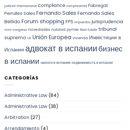
compliance
Fabregat
judicial internacional
compraventa
Fernando Sales
Fernando Sales
Perrulles Sales
Forum shopping
Bellido
FPS
jurisprudencia
impuestos
tribunal
novedades
nulidad
pymes
mini-congreso
Real Estate
Unión Europea
Инвестиции в
supremo
vivienda
UE
адвокат в испании
бизнес
Испании
в испании
налоги в испании
недвижимость в испании
CATEGORÍAS
Administrative Law
(84)
Administrative Law
(38)
Arbitration
(27)
Arrendamiento
(4)