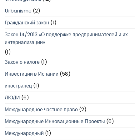
Urbanismo
(2)
Гражданский закон
(1)
Закон 14/2013 «О поддержке предпринимателей и их
интернализации»
(1)
Закон о налоге
(1)
Инвестиции в Испании
(58)
иностранец
(1)
ЛЮДИ
(6)
Международное частное право
(2)
Международные Инновационные Проекты
(6)
Международный
(1)