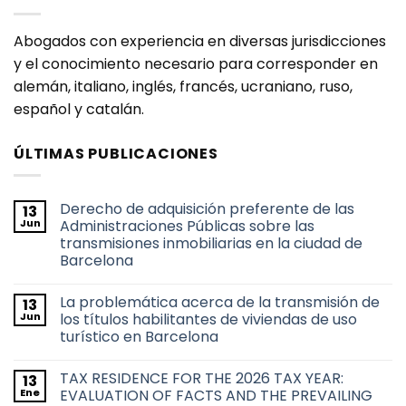
Abogados con experiencia en diversas jurisdicciones
y el conocimiento necesario para corresponder en
alemán, italiano, inglés, francés, ucraniano, ruso,
español y catalán.
ÚLTIMAS PUBLICACIONES
Derecho de adquisición preferente de las
13
Jun
Administraciones Públicas sobre las
transmisiones inmobiliarias en la ciudad de
Barcelona
No
hay
La problemática acerca de la transmisión de
13
comentarios
en
Jun
los títulos habilitantes de viviendas de uso
Derecho
turístico en Barcelona
de
adquisición
No
preferente
hay
de
TAX RESIDENCE FOR THE 2026 TAX YEAR:
13
comentarios
las
en
Ene
EVALUATION OF FACTS AND THE PREVAILING
Administraciones
La