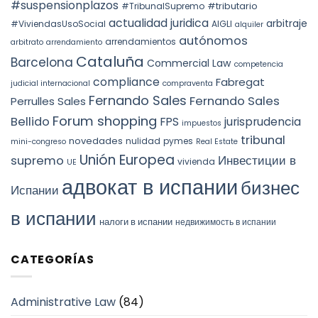
forzosa
#suspensionplazos
#tributario
DOCTRINE,
#TribunalSupremo
indefinida
SPAIN.
actualidad juridica
arbitraje
#ViviendasUsoSocial
AIGLI
alquiler
autónomos
arrendamientos
arbitrato
arrendamiento
Cataluña
Barcelona
Commercial Law
competencia
compliance
Fabregat
judicial internacional
compraventa
Fernando Sales
Fernando Sales
Perrulles Sales
Forum shopping
Bellido
FPS
jurisprudencia
impuestos
tribunal
novedades
nulidad
pymes
mini-congreso
Real Estate
Unión Europea
Инвестиции в
supremo
vivienda
UE
адвокат в испании
бизнес
Испании
в испании
налоги в испании
недвижимость в испании
CATEGORÍAS
Administrative Law
(84)