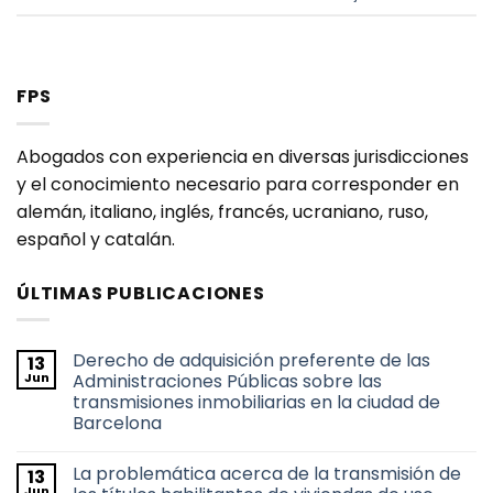
FPS
Abogados con experiencia en diversas jurisdicciones
y el conocimiento necesario para corresponder en
alemán, italiano, inglés, francés, ucraniano, ruso,
español y catalán.
ÚLTIMAS PUBLICACIONES
Derecho de adquisición preferente de las
13
Jun
Administraciones Públicas sobre las
transmisiones inmobiliarias en la ciudad de
Barcelona
No
hay
La problemática acerca de la transmisión de
13
comentarios
en
Jun