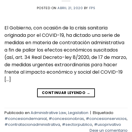
POSTED ON
ABRIL 21, 2020
BY
FPS
El Gobierno, con ocasión de la crisis sanitaria
originada por el COVID-19, ha dictado una serie de
medidas en materia de contratación administrativa
a fin de paliar los efectos económicos suscitados
(así, art. 34 Real Decreto-ley 8/2020, de 17 de marzo,
de medidas urgentes extraordinarias para hacer
frente al impacto económico y social del COVID-19
[…]
CONTINUAR LEYENDO
→
Publicado en
Administrative Law
,
Legislation
|
Etiquetado
#concesiondemanial
,
#concesionobras
,
#concesionservicios
,
#contratacionadministrativa
,
#sectorpublico
,
#usoprivativo
Deje un comentario