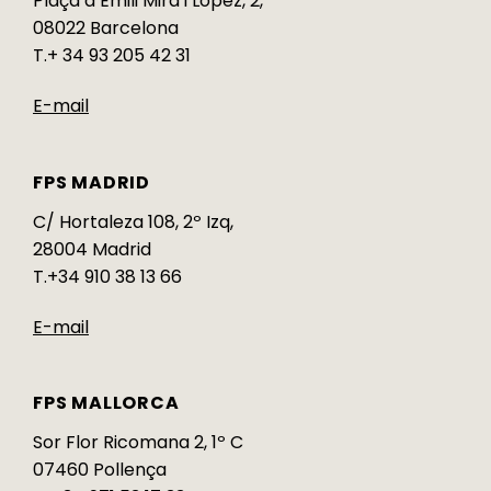
Plaça d’Emili Mira i López, 2,
08022 Barcelona
T.+ 34 93 205 42 31
E-mail
FPS MADRID
C/ Hortaleza 108, 2º Izq,
28004 Madrid
T.+34 910 38 13 66
E-mail
FPS MALLORCA
Sor Flor Ricomana 2, 1º C
07460 Pollença