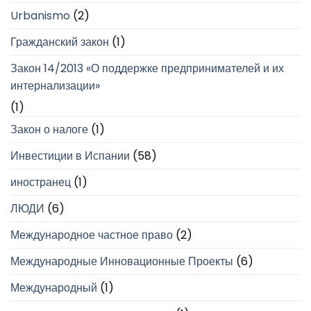
Urbanismo
(2)
Гражданский закон
(1)
Закон 14/2013 «О поддержке предпринимателей и их
интернализации»
(1)
Закон о налоге
(1)
Инвестиции в Испании
(58)
иностранец
(1)
ЛЮДИ
(6)
Международное частное право
(2)
Международные Инновационные Проекты
(6)
Международный
(1)