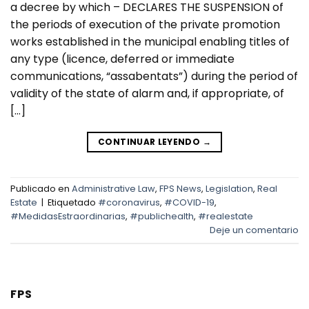
a decree by which – DECLARES THE SUSPENSION of
the periods of execution of the private promotion
works established in the municipal enabling titles of
any type (licence, deferred or immediate
communications, “assabentats”) during the period of
validity of the state of alarm and, if appropriate, of
[…]
CONTINUAR LEYENDO
→
Publicado en
Administrative Law
,
FPS News
,
Legislation
,
Real
Estate
|
Etiquetado
#coronavirus
,
#COVID-19
,
#MedidasEstraordinarias
,
#publichealth
,
#realestate
Deje un comentario
FPS