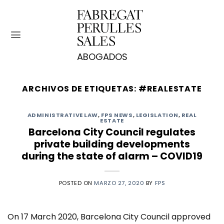
Saltar
al
contenido
ARCHIVOS DE ETIQUETAS:
#REALESTATE
ADMINISTRATIVE LAW
,
FPS NEWS
,
LEGISLATION
,
REAL
ESTATE
Barcelona City Council regulates
private building developments
during the state of alarm – COVID19
POSTED ON
MARZO 27, 2020
BY
FPS
On 17 March 2020, Barcelona City Council approved