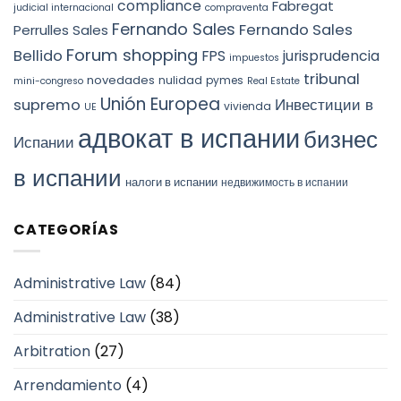
compliance
Fabregat
judicial internacional
compraventa
Fernando Sales
Fernando Sales
Perrulles Sales
Forum shopping
Bellido
FPS
jurisprudencia
impuestos
tribunal
novedades
nulidad
pymes
mini-congreso
Real Estate
Unión Europea
Инвестиции в
supremo
vivienda
UE
адвокат в испании
бизнес
Испании
в испании
налоги в испании
недвижимость в испании
CATEGORÍAS
Administrative Law
(84)
Administrative Law
(38)
Arbitration
(27)
Arrendamiento
(4)