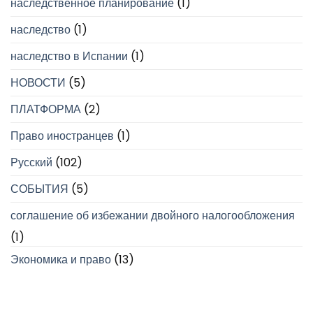
наследственное планирование
(1)
наследство
(1)
наследство в Испании
(1)
НОВОСТИ
(5)
ПЛАТФОРМА
(2)
Право иностранцев
(1)
Русский
(102)
СОБЫТИЯ
(5)
соглашение об избежании двойного налогообложения
(1)
Экономика и право
(13)