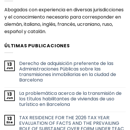
Abogados con experiencia en diversas jurisdicciones
y el conocimiento necesario para corresponder en
alemán, italiano, inglés, francés, ucraniano, ruso,
español y catalán.
ÚLTIMAS PUBLICACIONES
Derecho de adquisición preferente de las
13
Jun
Administraciones Públicas sobre las
transmisiones inmobiliarias en la ciudad de
Barcelona
No
hay
La problemática acerca de la transmisión de
13
comentarios
en
Jun
los títulos habilitantes de viviendas de uso
Derecho
turístico en Barcelona
de
adquisición
No
preferente
hay
de
TAX RESIDENCE FOR THE 2026 TAX YEAR:
13
comentarios
las
en
Ene
EVALUATION OF FACTS AND THE PREVAILING
Administraciones
La
Públicas
ROLE OF SUBSTANCE OVER FORM UNDER TEAC
problemática