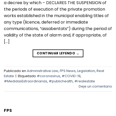
a decree by which – DECLARES THE SUSPENSION of
the periods of execution of the private promotion
works established in the municipal enabling titles of
any type (licence, deferred or immediate
communications, “assabentats”) during the period of
validity of the state of alarm and, if appropriate, of
[…]
CONTINUAR LEYENDO
→
Publicado en
Administrative Law
,
FPS News
,
Legislation
,
Real
Estate
|
Etiquetado
#coronavirus
,
#COVID-19
,
#MedidasEstraordinarias
,
#publichealth
,
#realestate
Deje un comentario
FPS