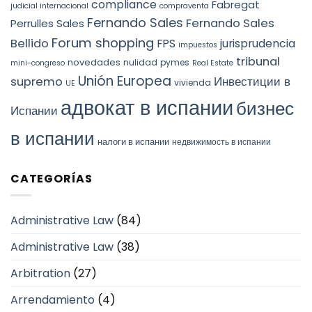
compliance
Fabregat
judicial internacional
compraventa
Fernando Sales
Fernando Sales
Perrulles Sales
Forum shopping
Bellido
FPS
jurisprudencia
impuestos
tribunal
novedades
nulidad
pymes
mini-congreso
Real Estate
Unión Europea
Инвестиции в
supremo
vivienda
UE
адвокат в испании
бизнес
Испании
в испании
налоги в испании
недвижимость в испании
CATEGORÍAS
Administrative Law
(84)
Administrative Law
(38)
Arbitration
(27)
Arrendamiento
(4)