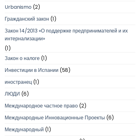
Urbanismo
(2)
Гражданский закон
(1)
Закон 14/2013 «О поддержке предпринимателей и их
интернализации»
(1)
Закон о налоге
(1)
Инвестиции в Испании
(58)
иностранец
(1)
ЛЮДИ
(6)
Международное частное право
(2)
Международные Инновационные Проекты
(6)
Международный
(1)