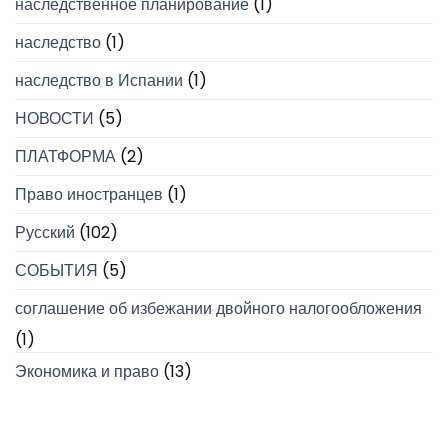
наследственное планирование
(1)
наследство
(1)
наследство в Испании
(1)
НОВОСТИ
(5)
ПЛАТФОРМА
(2)
Право иностранцев
(1)
Русский
(102)
СОБЫТИЯ
(5)
соглашение об избежании двойного налогообложения
(1)
Экономика и право
(13)