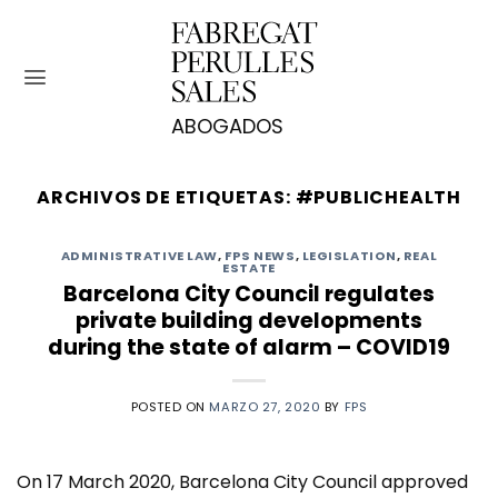
Saltar
al
contenido
ARCHIVOS DE ETIQUETAS:
#PUBLICHEALTH
ADMINISTRATIVE LAW
,
FPS NEWS
,
LEGISLATION
,
REAL
ESTATE
Barcelona City Council regulates
private building developments
during the state of alarm – COVID19
POSTED ON
MARZO 27, 2020
BY
FPS
On 17 March 2020, Barcelona City Council approved