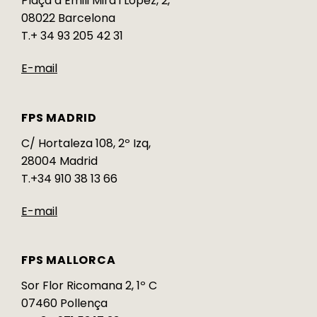
Plaça d’Emili Mira i López, 2,
08022 Barcelona
T.+ 34 93 205 42 31
E-mail
FPS MADRID
C/ Hortaleza 108, 2º Izq,
28004 Madrid
T.+34 910 38 13 66
E-mail
FPS MALLORCA
Sor Flor Ricomana 2, 1º C
07460 Pollença