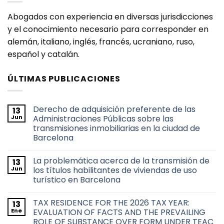
Abogados con experiencia en diversas jurisdicciones
y el conocimiento necesario para corresponder en
alemán, italiano, inglés, francés, ucraniano, ruso,
español y catalán.
ÚLTIMAS PUBLICACIONES
Derecho de adquisición preferente de las
13
Jun
Administraciones Públicas sobre las
transmisiones inmobiliarias en la ciudad de
Barcelona
No
hay
La problemática acerca de la transmisión de
13
comentarios
en
Jun
los títulos habilitantes de viviendas de uso
Derecho
turístico en Barcelona
de
adquisición
No
preferente
hay
de
TAX RESIDENCE FOR THE 2026 TAX YEAR:
13
comentarios
las
en
Ene
EVALUATION OF FACTS AND THE PREVAILING
Administraciones
La
Públicas
ROLE OF SUBSTANCE OVER FORM UNDER TEAC
problemática