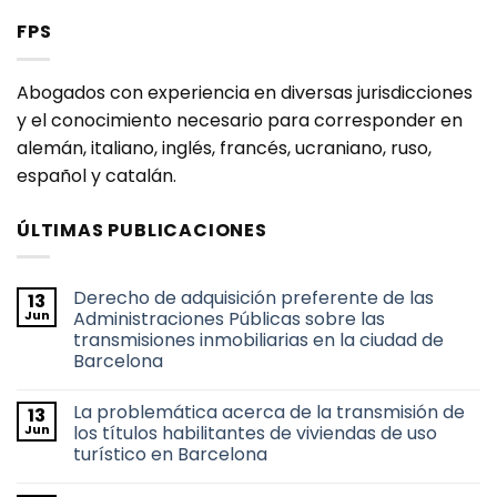
FPS
Abogados con experiencia en diversas jurisdicciones
y el conocimiento necesario para corresponder en
alemán, italiano, inglés, francés, ucraniano, ruso,
español y catalán.
ÚLTIMAS PUBLICACIONES
Derecho de adquisición preferente de las
13
Jun
Administraciones Públicas sobre las
transmisiones inmobiliarias en la ciudad de
Barcelona
No
hay
La problemática acerca de la transmisión de
13
comentarios
en
Jun
los títulos habilitantes de viviendas de uso
Derecho
turístico en Barcelona
de
adquisición
No
preferente
hay