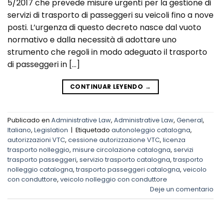
5/2017 che prevede misure urgenti per la gestione di
servizi di trasporto di passeggeri su veicoli fino a nove
posti. L’urgenza di questo decreto nasce dal vuoto
normativo e dalla necessità di adottare uno
strumento che regoli in modo adeguato il trasporto
di passeggeri in […]
CONTINUAR LEYENDO
→
Publicado en
Administrative Law
,
Administrative Law
,
General
,
Italiano
,
Legislation
|
Etiquetado
autonoleggio catalogna
,
autorizzazioni VTC
,
cessione autorizzazione VTC
,
licenza
trasporto nolleggio
,
misure circolazione catalogna
,
servizi
trasporto passeggeri
,
servizio trasporto catalogna
,
trasporto
nolleggio catalogna
,
trasporto passeggeri catalogna
,
veicolo
con conduttore
,
veicolo nolleggio con conduttore
Deje un comentario