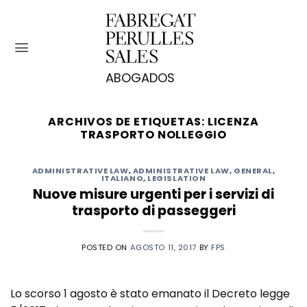
Saltar
al
contenido
ARCHIVOS DE ETIQUETAS:
LICENZA
TRASPORTO NOLLEGGIO
ADMINISTRATIVE LAW
,
ADMINISTRATIVE LAW
,
GENERAL
,
ITALIANO
,
LEGISLATION
Nuove misure urgenti per i servizi di
trasporto di passeggeri
POSTED ON
AGOSTO 11, 2017
BY
FPS
Lo scorso 1 agosto è stato emanato il Decreto legge