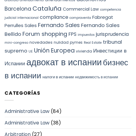
arbitrato
arrendamiento
Cataluña
Barcelona
Commercial Law
competencia
compliance
Fabregat
judicial internacional
compraventa
Fernando Sales
Fernando Sales
Perrulles Sales
Forum shopping
Bellido
FPS
jurisprudencia
impuestos
tribunal
novedades
nulidad
pymes
mini-congreso
Real Estate
Unión Europea
Инвестиции в
supremo
vivienda
UE
адвокат в испании
бизнес
Испании
в испании
налоги в испании
недвижимость в испании
CATEGORÍAS
Administrative Law
(84)
Administrative Law
(38)
Arbitration
(27)