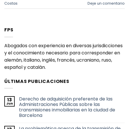
Costas
Deje un comentario
FPS
Abogados con experiencia en diversas jurisdicciones
y el conocimiento necesario para corresponder en
alemán, italiano, inglés, francés, ucraniano, ruso,
español y catalán.
ÚLTIMAS PUBLICACIONES
Derecho de adquisición preferente de las
13
Jun
Administraciones Públicas sobre las
transmisiones inmobiliarias en la ciudad de
Barcelona
No
hay
La problemática acerca de la transmisión de
comentarios