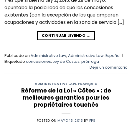
Y es que si bien la Ley 2/2013, de 29 de mayo,
apuntaba la posibilidad de que las concesiones
existentes (con la excepción de las que amparen
ocupaciones y actividades en la zona de servicio […]
CONTINUAR LEYENDO
→
Publicado en
Administrative Law
,
Administrative Law
,
Español
|
Etiquetado
concesiones
,
Ley de Costas
,
prórroga
Deje un comentario
ADMINISTRATIVE LAW
,
FRANÇAIS
Réforme de la Loi « Côtes » : de
meilleures garanties pour les
propriétaires touchés
POSTED ON
MAYO 13, 2013
BY
FPS