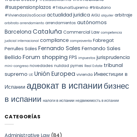
prórroga
TEAC
forzosa
#suspensionplazos
#tributario
DOCTRINE,
#TribunalSupremo
indefinida
SPAIN.
actualidad juridica
arbitraje
#ViviendasUsoSocial
AIGLI
alquiler
autónomos
arrendamientos
arbitrato
arrendamiento
Cataluña
Barcelona
Commercial Law
competencia
compliance
Fabregat
judicial internacional
compraventa
Fernando Sales
Fernando Sales
Perrulles Sales
Forum shopping
Bellido
FPS
jurisprudencia
impuestos
tribunal
novedades
nulidad
pymes
mini-congreso
Real Estate
Unión Europea
Инвестиции в
supremo
vivienda
UE
адвокат в испании
бизнес
Испании
в испании
налоги в испании
недвижимость в испании
CATEGORÍAS
Administrative Law
(84)