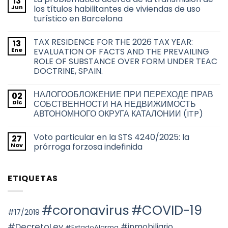
13
en
Jun
los títulos habilitantes de viviendas de uso
Derecho
turístico en Barcelona
de
adquisición
No
preferente
hay
de
TAX RESIDENCE FOR THE 2026 TAX YEAR:
13
comentarios
las
en
Ene
EVALUATION OF FACTS AND THE PREVAILING
Administraciones
La
Públicas
ROLE OF SUBSTANCE OVER FORM UNDER TEAC
problemática
sobre
acerca
DOCTRINE, SPAIN.
las
de
transmisiones
la
No
inmobiliarias
transmisión
hay
en
НАЛОГООБЛОЖЕНИЕ ПРИ ПЕРЕХОДЕ ПРАВ
02
de
comentarios
la
en
los
Dic
СОБСТВЕННОСТИ НА НЕДВИЖИМОСТЬ
ciudad
TAX
títulos
de
АВТОНОМНОГО ОКРУГА КАТАЛОНИИ (ITP)
RESIDENCE
habilitantes
Barcelona
FOR
de
No
THE
viviendas
hay
2026
de
Voto particular en la STS 4240/2025: la
27
comentarios
TAX
uso
en
Nov
prórroga forzosa indefinida
YEAR:
turístico
НАЛОГООБЛОЖЕНИЕ
EVALUATION
en
ПРИ
No
OF
Barcelona
ПЕРЕХОДЕ
hay
FACTS
ПРАВ
comentarios
AND
ETIQUETAS
СОБСТВЕННОСТИ
en
THE
НА
Voto
PREVAILING
НЕДВИЖИМОСТЬ
particular
ROLE
АВТОНОМНОГО
en
OF
ОКРУГА
la
#coronavirus
#COVID-19
SUBSTANCE
КАТАЛОНИИ
STS
#17/2019
OVER
(ITP)
4240/2025:
FORM
la
#DecretoLey
#inmobiliario
#EstadoAlarma
UNDER