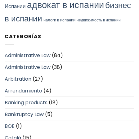
адвокат в испании
бизнес
Испании
в испании
налоги в испании
недвижимость в испании
CATEGORÍAS
Administrative Law
(84)
Administrative Law
(38)
Arbitration
(27)
Arrendamiento
(4)
Banking products
(18)
Bankruptcy Law
(5)
BOE
(1)
Català
(15)