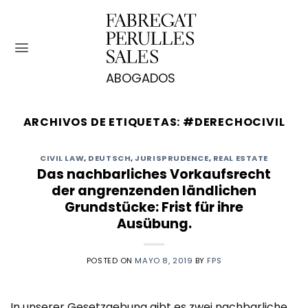
Saltar
al
contenido
ARCHIVOS DE ETIQUETAS:
#DERECHOCIVIL
CIVIL LAW
,
DEUTSCH
,
JURISPRUDENCE
,
REAL ESTATE
Das nachbarliches Vorkaufsrecht
der angrenzenden ländlichen
Grundstücke: Frist für ihre
Ausübung.
POSTED ON
MAYO 8, 2019
BY
FPS
In unserer Gesetzgebung gibt es zwei nachbarliche