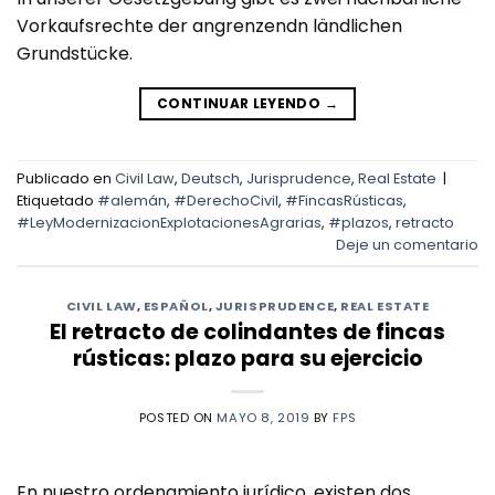
Vorkaufsrechte der angrenzendn ländlichen
Grundstücke.
CONTINUAR LEYENDO
→
Publicado en
Civil Law
,
Deutsch
,
Jurisprudence
,
Real Estate
|
Etiquetado
#alemán
,
#DerechoCivil
,
#FincasRústicas
,
#LeyModernizacionExplotacionesAgrarias
,
#plazos
,
retracto
Deje un comentario
CIVIL LAW
,
ESPAÑOL
,
JURISPRUDENCE
,
REAL ESTATE
El retracto de colindantes de fincas
rústicas: plazo para su ejercicio
POSTED ON
MAYO 8, 2019
BY
FPS
En nuestro ordenamiento jurídico, existen dos