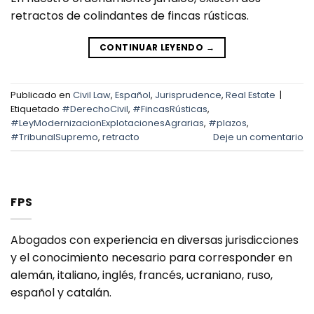
retractos de colindantes de fincas rústicas.
CONTINUAR LEYENDO
→
Publicado en
Civil Law
,
Español
,
Jurisprudence
,
Real Estate
|
Etiquetado
#DerechoCivil
,
#FincasRústicas
,
#LeyModernizacionExplotacionesAgrarias
,
#plazos
,
#TribunalSupremo
,
retracto
Deje un comentario
FPS
Abogados con experiencia en diversas jurisdicciones
y el conocimiento necesario para corresponder en
alemán, italiano, inglés, francés, ucraniano, ruso,
español y catalán.