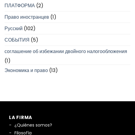
ПЛАТФОРМА
(2)
Право иностранцев
(1)
Русский
(102)
СОБЫТИЯ
(5)
соглашение об избежании двойного налогообложения
(1)
Экономика и право
(13)
LA FIRMA
¿Quiénes somos?
Filosofía