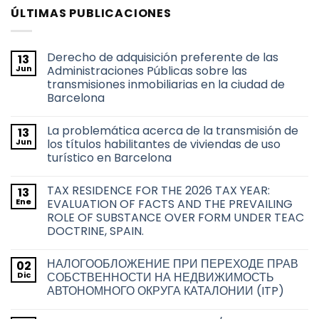
ÚLTIMAS PUBLICACIONES
Derecho de adquisición preferente de las
13
Jun
Administraciones Públicas sobre las
transmisiones inmobiliarias en la ciudad de
Barcelona
No
hay
La problemática acerca de la transmisión de
13
comentarios
en
Jun
los títulos habilitantes de viviendas de uso
Derecho
turístico en Barcelona
de
adquisición
No
preferente
hay
de
TAX RESIDENCE FOR THE 2026 TAX YEAR:
13
comentarios
las
en
Ene
EVALUATION OF FACTS AND THE PREVAILING
Administraciones
La
Públicas
ROLE OF SUBSTANCE OVER FORM UNDER TEAC
problemática
sobre
acerca
DOCTRINE, SPAIN.
las
de
transmisiones
la
No
inmobiliarias
transmisión
hay
en
НАЛОГООБЛОЖЕНИЕ ПРИ ПЕРЕХОДЕ ПРАВ
02
de
comentarios
la
en
los
Dic
СОБСТВЕННОСТИ НА НЕДВИЖИМОСТЬ
ciudad
TAX
títulos
de
АВТОНОМНОГО ОКРУГА КАТАЛОНИИ (ITP)
RESIDENCE
habilitantes
Barcelona
FOR
de
No
THE
viviendas
hay
2026