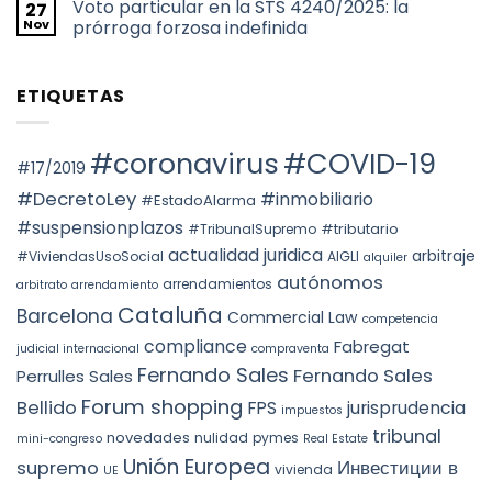
de
Voto particular en la STS 4240/2025: la
27
comentarios
TAX
uso
en
Nov
prórroga forzosa indefinida
YEAR:
turístico
НАЛОГООБЛОЖЕНИЕ
EVALUATION
en
ПРИ
No
OF
Barcelona
ПЕРЕХОДЕ
hay
FACTS
ПРАВ
comentarios
AND
ETIQUETAS
СОБСТВЕННОСТИ
en
THE
НА
Voto
PREVAILING
НЕДВИЖИМОСТЬ
particular
ROLE
АВТОНОМНОГО
en
OF
ОКРУГА
la
#coronavirus
#COVID-19
SUBSTANCE
КАТАЛОНИИ
STS
#17/2019
OVER
(ITP)
4240/2025:
FORM
la
#DecretoLey
#inmobiliario
#EstadoAlarma
UNDER
prórroga
TEAC
forzosa
#suspensionplazos
#tributario
DOCTRINE,
#TribunalSupremo
indefinida
SPAIN.
actualidad juridica
arbitraje
#ViviendasUsoSocial
AIGLI
alquiler
autónomos
arrendamientos
arbitrato
arrendamiento
Cataluña
Barcelona
Commercial Law
competencia
compliance
Fabregat
judicial internacional
compraventa
Fernando Sales
Fernando Sales
Perrulles Sales
Forum shopping
Bellido
FPS
jurisprudencia
impuestos
tribunal
novedades
nulidad
pymes
mini-congreso
Real Estate
Unión Europea
Инвестиции в
supremo
vivienda
UE