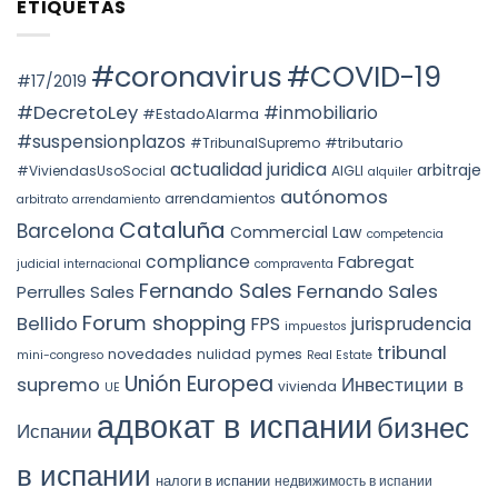
ETIQUETAS
СОБСТВЕННОСТИ
en
THE
НА
Voto
PREVAILING
НЕДВИЖИМОСТЬ
particular
ROLE
АВТОНОМНОГО
en
OF
ОКРУГА
la
#coronavirus
#COVID-19
SUBSTANCE
КАТАЛОНИИ
STS
#17/2019
OVER
(ITP)
4240/2025:
FORM
la
#DecretoLey
#inmobiliario
#EstadoAlarma
UNDER
prórroga
TEAC
forzosa
#suspensionplazos
#tributario
DOCTRINE,
#TribunalSupremo
indefinida
SPAIN.
actualidad juridica
arbitraje
#ViviendasUsoSocial
AIGLI
alquiler
autónomos
arrendamientos
arbitrato
arrendamiento
Cataluña
Barcelona
Commercial Law
competencia
compliance
Fabregat
judicial internacional
compraventa
Fernando Sales
Fernando Sales
Perrulles Sales
Forum shopping
Bellido
FPS
jurisprudencia
impuestos
tribunal
novedades
nulidad
pymes
mini-congreso
Real Estate
Unión Europea
Инвестиции в
supremo
vivienda
UE
адвокат в испании
бизнес
Испании
в испании
налоги в испании
недвижимость в испании