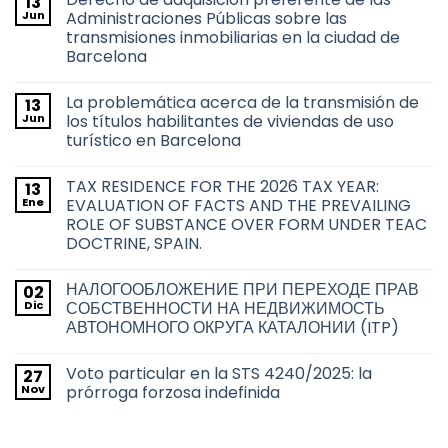
13
Jun
Administraciones Públicas sobre las
transmisiones inmobiliarias en la ciudad de
Barcelona
No
hay
La problemática acerca de la transmisión de
13
comentarios
en
Jun
los títulos habilitantes de viviendas de uso
Derecho
turístico en Barcelona
de
adquisición
No
preferente
hay
de
TAX RESIDENCE FOR THE 2026 TAX YEAR:
13
comentarios
las
en
Ene
EVALUATION OF FACTS AND THE PREVAILING
Administraciones
La
Públicas
ROLE OF SUBSTANCE OVER FORM UNDER TEAC
problemática
sobre
acerca
DOCTRINE, SPAIN.
las
de
transmisiones
la
No
inmobiliarias
transmisión
hay
en
НАЛОГООБЛОЖЕНИЕ ПРИ ПЕРЕХОДЕ ПРАВ
02
de
comentarios
la
en
los
Dic
СОБСТВЕННОСТИ НА НЕДВИЖИМОСТЬ
ciudad
TAX
títulos
de
АВТОНОМНОГО ОКРУГА КАТАЛОНИИ (ITP)
RESIDENCE
habilitantes
Barcelona
FOR
de
No
THE
viviendas
hay
2026
de
Voto particular en la STS 4240/2025: la
27
comentarios
TAX
uso
en
Nov
prórroga forzosa indefinida
YEAR:
turístico
НАЛОГООБЛОЖЕНИЕ
EVALUATION
en
ПРИ
No
OF
Barcelona
ПЕРЕХОДЕ
hay
FACTS
ПРАВ
comentarios
AND