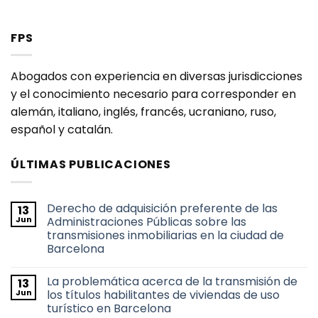
FPS
Abogados con experiencia en diversas jurisdicciones
y el conocimiento necesario para corresponder en
alemán, italiano, inglés, francés, ucraniano, ruso,
español y catalán.
ÚLTIMAS PUBLICACIONES
Derecho de adquisición preferente de las
13
Jun
Administraciones Públicas sobre las
transmisiones inmobiliarias en la ciudad de
Barcelona
No
hay
La problemática acerca de la transmisión de
13
comentarios
en
Jun
los títulos habilitantes de viviendas de uso
Derecho
turístico en Barcelona
de
adquisición