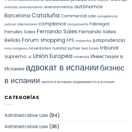
autónomos
arrendamientos
arbitrato
arrendamiento
Cataluña
Barcelona
Commercial Law
competencia
compliance
Fabregat
judicial internacional
compraventa
Fernando Sales
Fernando Sales
Perrulles Sales
Forum shopping
Bellido
FPS
jurisprudencia
impuestos
tribunal
novedades
nulidad
pymes
mini-congreso
Real Estate
Unión Europea
Инвестиции в
supremo
vivienda
UE
адвокат в испании
бизнес
Испании
в испании
налоги в испании
недвижимость в испании
CATEGORÍAS
Administrative Law
(84)
Administrative Law
(38)