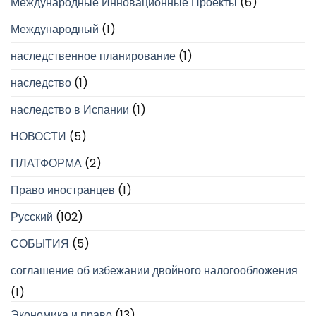
Международные Инновационные Проекты
(6)
Международный
(1)
наследственное планирование
(1)
наследство
(1)
наследство в Испании
(1)
НОВОСТИ
(5)
ПЛАТФОРМА
(2)
Право иностранцев
(1)
Русский
(102)
СОБЫТИЯ
(5)
соглашение об избежании двойного налогообложения
(1)
Экономика и право
(13)