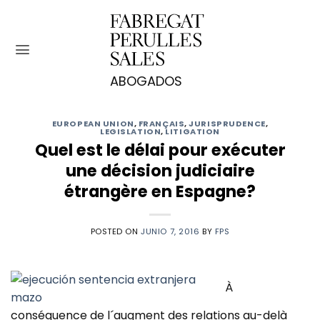
Saltar
al
contenido
EUROPEAN UNION
,
FRANÇAIS
,
JURISPRUDENCE
,
LEGISLATION
,
LITIGATION
Quel est le délai pour exécuter
une décision judiciaire
étrangère en Espagne?
POSTED ON
JUNIO 7, 2016
BY
FPS
À
conséquence de l´augment des relations au-delà