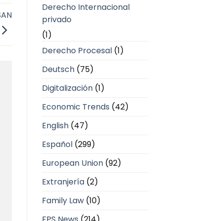
Derecho Internacional
SAN
privado
(1)
Derecho Procesal
(1)
Deutsch
(75)
Digitalización
(1)
Economic Trends
(42)
English
(47)
Español
(299)
European Union
(92)
Extranjería
(2)
Family Law
(10)
FPS News
(214)