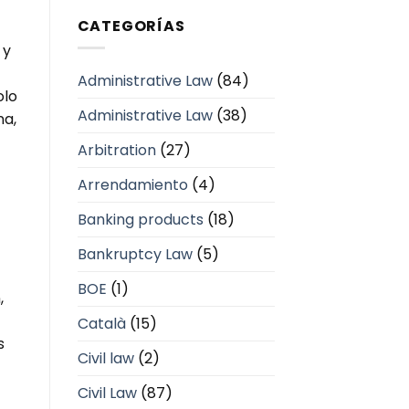
CATEGORÍAS
 y
Administrative Law
(84)
olo
Administrative Law
(38)
na,
Arbitration
(27)
Arrendamiento
(4)
Banking products
(18)
Bankruptcy Law
(5)
BOE
(1)
,
Català
(15)
s
Civil law
(2)
Civil Law
(87)