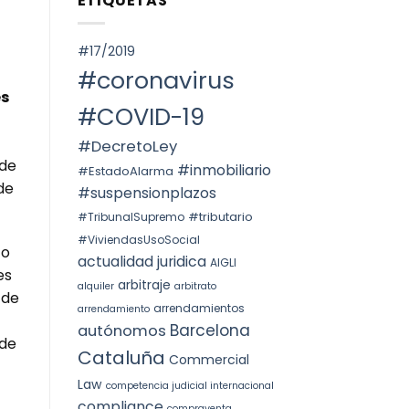
ETIQUETAS
SPAIN.
Voto
ОКРУГА
particular
КАТАЛОНИИ
en
(ITP)
la
#17/2019
STS
4240/2025:
#coronavirus
la
prórroga
es
forzosa
#COVID-19
indefinida
#DecretoLey
 de
#inmobiliario
#EstadoAlarma
de
#suspensionplazos
#tributario
#TribunalSupremo
#ViviendasUsoSocial
 o
actualidad juridica
AIGLI
es
arbitraje
alquiler
arbitrato
 de
arrendamientos
arrendamiento
Barcelona
autónomos
 de
Cataluña
Commercial
Law
competencia judicial internacional
compliance
compraventa