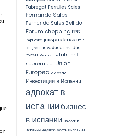
Fabregat Perrulles Sales
n
Fernando Sales
su
Fernando Sales Bellido
Forum shopping
FPS
jurisprudencia
impuestos
mini-
novedades
nulidad
congreso
tribunal
pymes
Real Estate
Unión
supremo
UE
Europea
vivienda
Инвестиции в Испании
адвокат в
испании
бизнес
que
в испании
налоги в
испании
недвижимость в испании
con