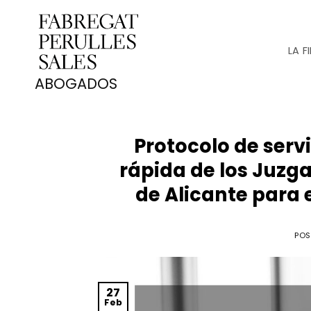
Saltar
al
contenido
LA F
Protocolo de serv
rápida de los Juzg
de Alicante para 
POS
27
Feb