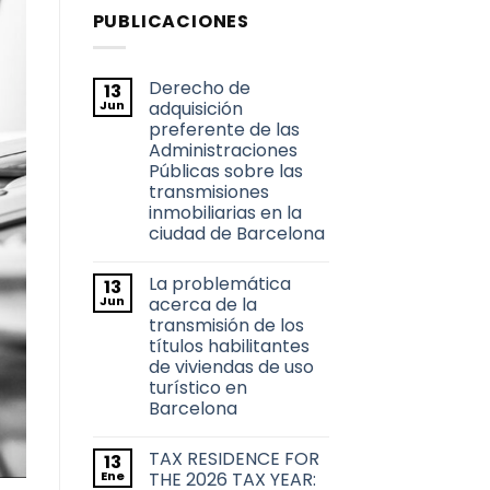
PUBLICACIONES
Derecho de
13
Jun
adquisición
preferente de las
Administraciones
Públicas sobre las
transmisiones
inmobiliarias en la
ciudad de Barcelona
No
hay
La problemática
13
comentarios
en
Jun
acerca de la
Derecho
transmisión de los
de
adquisición
títulos habilitantes
preferente
de viviendas de uso
de
las
turístico en
Administraciones
Barcelona
Públicas
sobre
No
las
hay
transmisiones
TAX RESIDENCE FOR
13
comentarios
inmobiliarias
en
Ene
THE 2026 TAX YEAR:
en
La