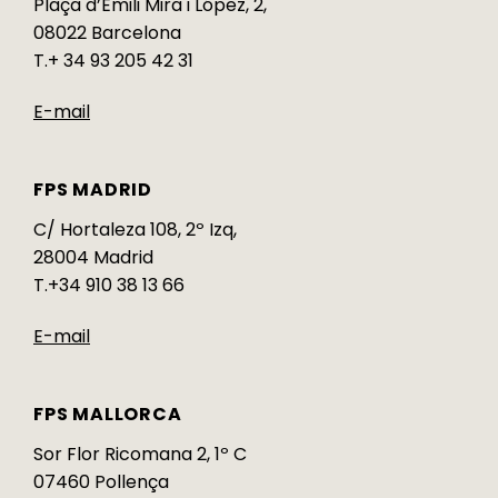
Plaça d’Emili Mira i López, 2,
08022 Barcelona
T.+ 34 93 205 42 31
E-mail
FPS MADRID
C/ Hortaleza 108, 2º Izq,
28004 Madrid
T.+34 910 38 13 66
E-mail
FPS MALLORCA
Sor Flor Ricomana 2, 1º C
07460 Pollença