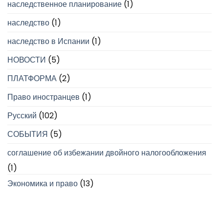
наследственное планирование
(1)
наследство
(1)
наследство в Испании
(1)
НОВОСТИ
(5)
ПЛАТФОРМА
(2)
Право иностранцев
(1)
Русский
(102)
СОБЫТИЯ
(5)
соглашение об избежании двойного налогообложения
(1)
Экономика и право
(13)