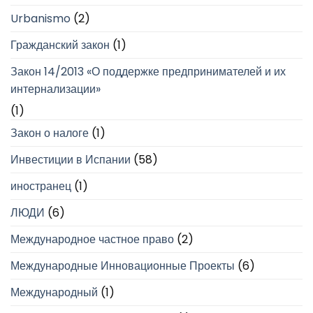
Urbanismo
(2)
Гражданский закон
(1)
Закон 14/2013 «О поддержке предпринимателей и их
интернализации»
(1)
Закон о налоге
(1)
Инвестиции в Испании
(58)
иностранец
(1)
ЛЮДИ
(6)
Международное частное право
(2)
Международные Инновационные Проекты
(6)
Международный
(1)