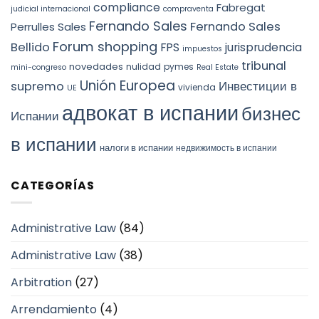
compliance
Fabregat
judicial internacional
compraventa
Fernando Sales
Fernando Sales
Perrulles Sales
Forum shopping
Bellido
FPS
jurisprudencia
impuestos
tribunal
novedades
nulidad
pymes
mini-congreso
Real Estate
Unión Europea
Инвестиции в
supremo
vivienda
UE
адвокат в испании
бизнес
Испании
в испании
налоги в испании
недвижимость в испании
CATEGORÍAS
Administrative Law
(84)
Administrative Law
(38)
Arbitration
(27)
Arrendamiento
(4)