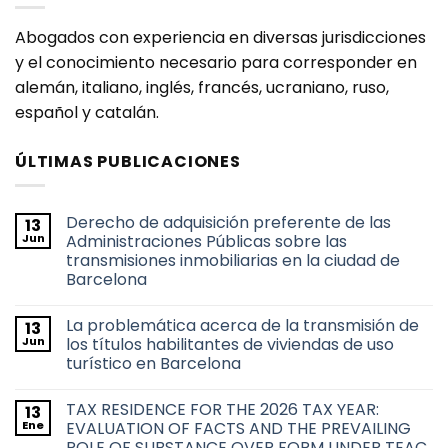
Abogados con experiencia en diversas jurisdicciones
y el conocimiento necesario para corresponder en
alemán, italiano, inglés, francés, ucraniano, ruso,
español y catalán.
ÚLTIMAS PUBLICACIONES
Derecho de adquisición preferente de las
13
Jun
Administraciones Públicas sobre las
transmisiones inmobiliarias en la ciudad de
Barcelona
No
hay
La problemática acerca de la transmisión de
13
comentarios
en
Jun
los títulos habilitantes de viviendas de uso
Derecho
turístico en Barcelona
de
adquisición
No
preferente
hay
de
TAX RESIDENCE FOR THE 2026 TAX YEAR:
13
comentarios
las
en
Ene
EVALUATION OF FACTS AND THE PREVAILING
Administraciones
La
Públicas
ROLE OF SUBSTANCE OVER FORM UNDER TEAC