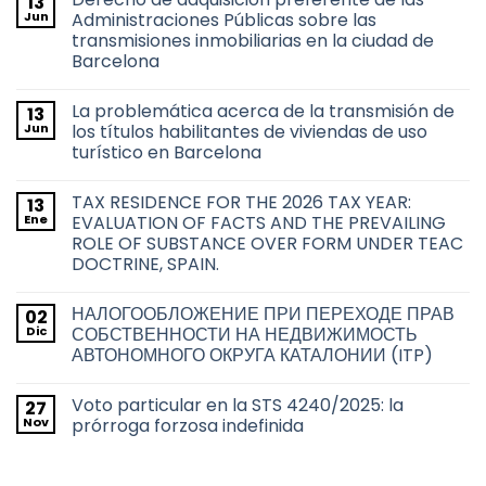
13
Jun
Administraciones Públicas sobre las
transmisiones inmobiliarias en la ciudad de
Barcelona
No
hay
La problemática acerca de la transmisión de
13
comentarios
en
Jun
los títulos habilitantes de viviendas de uso
Derecho
turístico en Barcelona
de
adquisición
No
preferente
hay
de
TAX RESIDENCE FOR THE 2026 TAX YEAR:
13
comentarios
las
en
Ene
EVALUATION OF FACTS AND THE PREVAILING
Administraciones
La
Públicas
ROLE OF SUBSTANCE OVER FORM UNDER TEAC
problemática
sobre
acerca
DOCTRINE, SPAIN.
las
de
transmisiones
la
No
inmobiliarias
transmisión
hay
en
НАЛОГООБЛОЖЕНИЕ ПРИ ПЕРЕХОДЕ ПРАВ
02
de
comentarios
la
en
los
Dic
СОБСТВЕННОСТИ НА НЕДВИЖИМОСТЬ
ciudad
TAX
títulos
de
АВТОНОМНОГО ОКРУГА КАТАЛОНИИ (ITP)
RESIDENCE
habilitantes
Barcelona
FOR
de
No
THE
viviendas
hay
2026
de
Voto particular en la STS 4240/2025: la
27
comentarios
TAX
uso
en
Nov
prórroga forzosa indefinida
YEAR:
turístico
НАЛОГООБЛОЖЕНИЕ
EVALUATION
en
ПРИ
No
OF
Barcelona
ПЕРЕХОДЕ
hay
FACTS
ПРАВ
comentarios
AND