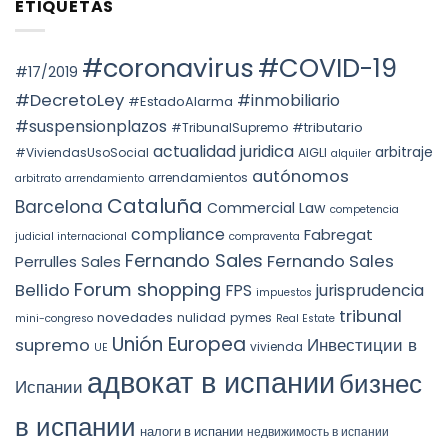
ETIQUETAS
СОБСТВЕННОСТИ
en
THE
НА
Voto
PREVAILING
НЕДВИЖИМОСТЬ
particular
ROLE
АВТОНОМНОГО
en
OF
ОКРУГА
la
#coronavirus
#COVID-19
SUBSTANCE
КАТАЛОНИИ
STS
#17/2019
OVER
(ITP)
4240/2025:
FORM
la
#DecretoLey
#inmobiliario
#EstadoAlarma
UNDER
prórroga
TEAC
forzosa
#suspensionplazos
#tributario
DOCTRINE,
#TribunalSupremo
indefinida
SPAIN.
actualidad juridica
arbitraje
#ViviendasUsoSocial
AIGLI
alquiler
autónomos
arrendamientos
arbitrato
arrendamiento
Cataluña
Barcelona
Commercial Law
competencia
compliance
Fabregat
judicial internacional
compraventa
Fernando Sales
Fernando Sales
Perrulles Sales
Forum shopping
Bellido
FPS
jurisprudencia
impuestos
tribunal
novedades
nulidad
pymes
mini-congreso
Real Estate
Unión Europea
Инвестиции в
supremo
vivienda
UE
адвокат в испании
бизнес
Испании
в испании
налоги в испании
недвижимость в испании