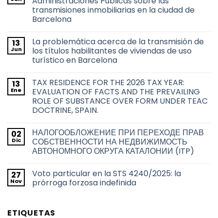
Administraciones Públicas sobre las
transmisiones inmobiliarias en la ciudad de
Barcelona
No
hay
La problemática acerca de la transmisión de
13
comentarios
en
Jun
los títulos habilitantes de viviendas de uso
Derecho
turístico en Barcelona
de
adquisición
No
preferente
hay
de
TAX RESIDENCE FOR THE 2026 TAX YEAR:
13
comentarios
las
en
Ene
EVALUATION OF FACTS AND THE PREVAILING
Administraciones
La
Públicas
ROLE OF SUBSTANCE OVER FORM UNDER TEAC
problemática
sobre
acerca
DOCTRINE, SPAIN.
las
de
transmisiones
la
No
inmobiliarias
transmisión
hay
en
НАЛОГООБЛОЖЕНИЕ ПРИ ПЕРЕХОДЕ ПРАВ
02
de
comentarios
la
en
los
Dic
СОБСТВЕННОСТИ НА НЕДВИЖИМОСТЬ
ciudad
TAX
títulos
de
АВТОНОМНОГО ОКРУГА КАТАЛОНИИ (ITP)
RESIDENCE
habilitantes
Barcelona
FOR
de
No
THE
viviendas
hay
2026
de
Voto particular en la STS 4240/2025: la
27
comentarios
TAX
uso
en
Nov
prórroga forzosa indefinida
YEAR:
turístico
НАЛОГООБЛОЖЕНИЕ
EVALUATION
en
ПРИ
No
OF
Barcelona
ПЕРЕХОДЕ
hay
FACTS
ПРАВ
comentarios
AND
ETIQUETAS
СОБСТВЕННОСТИ
en
THE
НА
Voto