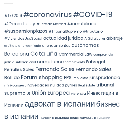
PREVAILING
НЕДВИЖИМОСТЬ
particular
ROLE
АВТОНОМНОГО
en
OF
ОКРУГА
la
#coronavirus
#COVID-19
SUBSTANCE
КАТАЛОНИИ
STS
#17/2019
OVER
(ITP)
4240/2025:
FORM
la
#DecretoLey
#inmobiliario
#EstadoAlarma
UNDER
prórroga
TEAC
forzosa
#suspensionplazos
#tributario
DOCTRINE,
#TribunalSupremo
indefinida
SPAIN.
actualidad juridica
arbitraje
#ViviendasUsoSocial
AIGLI
alquiler
autónomos
arrendamientos
arbitrato
arrendamiento
Cataluña
Barcelona
Commercial Law
competencia
compliance
Fabregat
judicial internacional
compraventa
Fernando Sales
Fernando Sales
Perrulles Sales
Forum shopping
Bellido
FPS
jurisprudencia
impuestos
tribunal
novedades
nulidad
pymes
mini-congreso
Real Estate
Unión Europea
Инвестиции в
supremo
vivienda
UE
адвокат в испании
бизнес
Испании
в испании
налоги в испании
недвижимость в испании