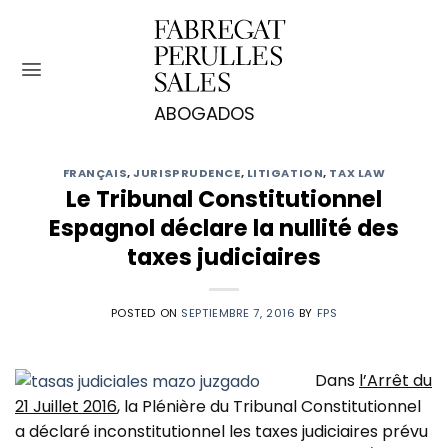
Saltar
al
contenido
FRANÇAIS
,
JURISPRUDENCE
,
LITIGATION
,
TAX LAW
Le Tribunal Constitutionnel
Espagnol déclare la nullité des
taxes judiciaires
POSTED ON
SEPTIEMBRE 7, 2016
BY
FPS
Dans
l’Arrêt du
21 Juillet 2016
, la Plénière du Tribunal Constitutionnel
a déclaré inconstitutionnel les taxes judiciaires prévu