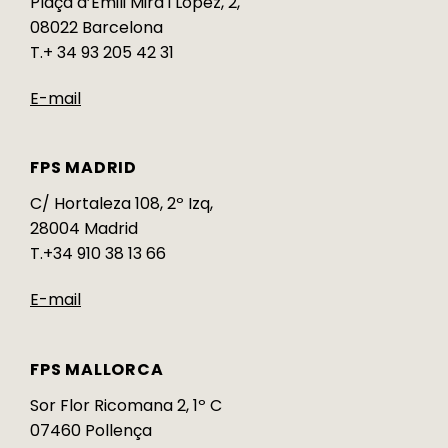
Plaça d’Emili Mira i López, 2,
08022 Barcelona
T.+ 34 93 205 42 31
E-mail
FPS MADRID
C/ Hortaleza 108, 2º Izq,
28004 Madrid
T.+34 910 38 13 66
E-mail
FPS MALLORCA
Sor Flor Ricomana 2, 1º C
07460 Pollença