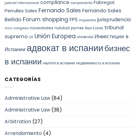
compliance
Fabregat
judicial internacional
compraventa
Fernando Sales
Fernando Sales
Perrulles Sales
Forum shopping
Bellido
FPS
jurisprudencia
impuestos
tribunal
novedades
nulidad
pymes
mini-congreso
Real Estate
Unión Europea
Инвестиции в
supremo
vivienda
UE
адвокат в испании
бизнес
Испании
в испании
налоги в испании
недвижимость в испании
CATEGORÍAS
Administrative Law
(84)
Administrative Law
(38)
Arbitration
(27)
Arrendamiento
(4)