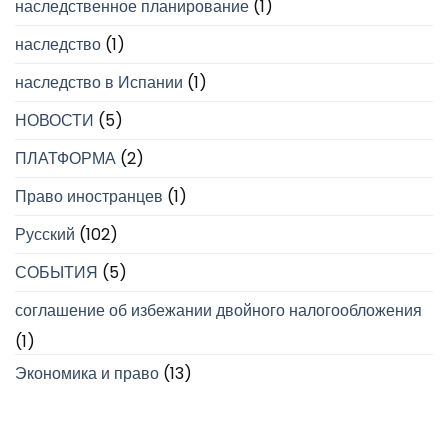
наследственное планирование
(1)
наследство
(1)
наследство в Испании
(1)
НОВОСТИ
(5)
ПЛАТФОРМА
(2)
Право иностранцев
(1)
Русский
(102)
СОБЫТИЯ
(5)
соглашение об избежании двойного налогообложения
(1)
Экономика и право
(13)