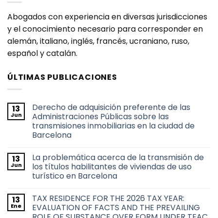
Abogados con experiencia en diversas jurisdicciones
y el conocimiento necesario para corresponder en
alemán, italiano, inglés, francés, ucraniano, ruso,
español y catalán.
ÚLTIMAS PUBLICACIONES
Derecho de adquisición preferente de las
13
Jun
Administraciones Públicas sobre las
transmisiones inmobiliarias en la ciudad de
Barcelona
No
hay
La problemática acerca de la transmisión de
13
comentarios
en
Jun
los títulos habilitantes de viviendas de uso
Derecho
turístico en Barcelona
de
adquisición
No
preferente
hay
de
TAX RESIDENCE FOR THE 2026 TAX YEAR:
13
comentarios
las
en
Ene
EVALUATION OF FACTS AND THE PREVAILING
Administraciones
La
Públicas
ROLE OF SUBSTANCE OVER FORM UNDER TEAC
problemática