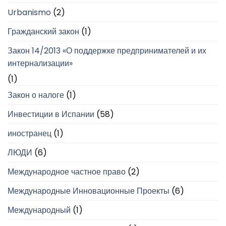
Urbanismo
(2)
Гражданский закон
(1)
Закон 14/2013 «О поддержке предпринимателей и их
интернализации»
(1)
Закон о налоге
(1)
Инвестиции в Испании
(58)
иностранец
(1)
ЛЮДИ
(6)
Международное частное право
(2)
Международные Инновационные Проекты
(6)
Международный
(1)