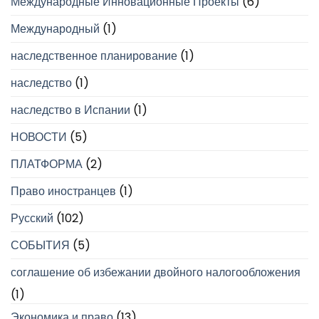
Международные Инновационные Проекты
(6)
Международный
(1)
наследственное планирование
(1)
наследство
(1)
наследство в Испании
(1)
НОВОСТИ
(5)
ПЛАТФОРМА
(2)
Право иностранцев
(1)
Русский
(102)
СОБЫТИЯ
(5)
соглашение об избежании двойного налогообложения
(1)
Экономика и право
(13)