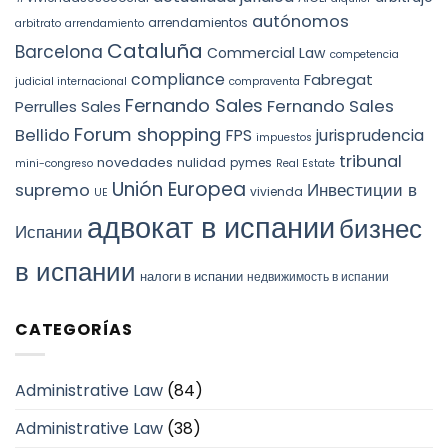
autónomos
arrendamientos
arbitrato
arrendamiento
Cataluña
Barcelona
Commercial Law
competencia
compliance
Fabregat
judicial internacional
compraventa
Fernando Sales
Fernando Sales
Perrulles Sales
Forum shopping
Bellido
FPS
jurisprudencia
impuestos
tribunal
novedades
nulidad
pymes
mini-congreso
Real Estate
Unión Europea
Инвестиции в
supremo
vivienda
UE
адвокат в испании
бизнес
Испании
в испании
налоги в испании
недвижимость в испании
CATEGORÍAS
Administrative Law
(84)
Administrative Law
(38)