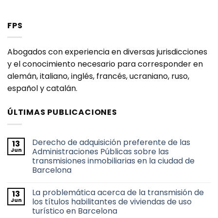
FPS
Abogados con experiencia en diversas jurisdicciones
y el conocimiento necesario para corresponder en
alemán, italiano, inglés, francés, ucraniano, ruso,
español y catalán.
ÚLTIMAS PUBLICACIONES
Derecho de adquisición preferente de las
13
Jun
Administraciones Públicas sobre las
transmisiones inmobiliarias en la ciudad de
Barcelona
No
hay
La problemática acerca de la transmisión de
13
comentarios
en
Jun
los títulos habilitantes de viviendas de uso
Derecho
turístico en Barcelona
de
adquisición