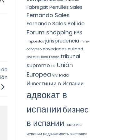
e
y
Fabregat Perrulles Sales
Fernando Sales
Fernando Sales Bellido
Forum shopping
FPS
jurisprudencia
impuestos
mini-
novedades
nulidad
congreso
tribunal
pymes
Real Estate
Unión
supremo
UE
 de
Europea
vivienda
ión
Инвестиции в Испании
адвокат в
испании
бизнес
в испании
налоги в
испании
недвижимость в испании