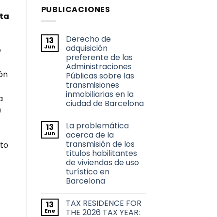
PUBLICACIONES
cta
Derecho de
13
Jun
adquisición
e
preferente de las
Administraciones
ón
Públicas sobre las
transmisiones
inmobiliarias en la
a
ciudad de Barcelona
9
No
hay
La problemática
13
comentarios
en
Jun
acerca de la
Derecho
transmisión de los
to
de
adquisición
títulos habilitantes
preferente
de viviendas de uso
de
las
turístico en
Administraciones
Barcelona
Públicas
sobre
No
s
las
hay
transmisiones
TAX RESIDENCE FOR
13
comentarios
inmobiliarias
en
Ene
THE 2026 TAX YEAR:
en
La