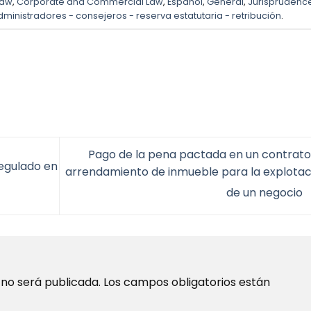
Law
,
Corporate and Commercial Law
,
Español
,
General
,
Jurisprudenc
dministradores - consejeros - reserva estatutaria - retribución
.
Pago de la pena pactada en un contrato
egulado en
arrendamiento de inmueble para la explotac
de un negocio
 no será publicada.
Los campos obligatorios están