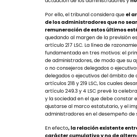
actuación de los administradores y
no
Por ello, el tribunal considera que
el a
de los administradores que no sea
remuneración de estos últimos esté
quedando al margen de la previsión est
artículo 217 LSC. La línea de razona
fundamentada en tres motivos: el prime
de administradores, de modo que su ap
o no consejeros delegados o ejecutivos
delegados o ejecutivos del ámbito de ap
artículos 218 y 219 LSC, los cuales desar
artículo 249.3 y 4 LSC prevé la celebr
y la sociedad en el que debe constar 
ajustarse al marco estatutario, y el i
administradores en el desempeño de su
En efecto
, la relación existente entr
carácter cumulativo y no de alter