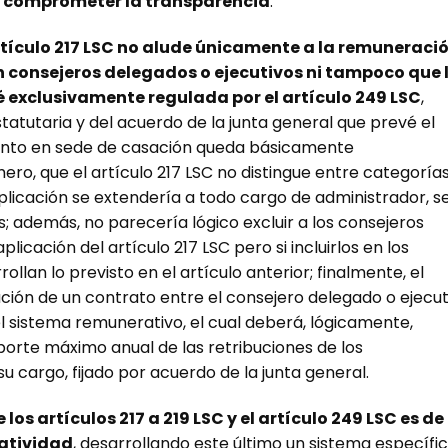
 comprometer la transparencia
.
rtículo 217 LSC no alude únicamente a la remuneraci
n consejeros delegados o ejecutivos ni tampoco que 
 exclusivamente regulada por el artículo 249 LSC
,
atutaria y del acuerdo de la junta general que prevé el
miento en sede de casación queda básicamente
ro, que el artículo 217 LSC no distingue entre categoría
licación se extendería a todo cargo de administrador, s
; además, no parecería lógico excluir a los consejeros
licación del artículo 217 LSC pero si incluirlos en los
rollan lo previsto en el artículo anterior; finalmente, el
ación de un contrato entre el consejero delegado o ejecut
el sistema remunerativo, el cual deberá, lógicamente,
mporte máximo anual de las retribuciones de los
 cargo, fijado por acuerdo de la junta general.
e los artículos 217 a 219 LSC y el artículo 249 LSC es de
natividad
, desarrollando este último un sistema específi