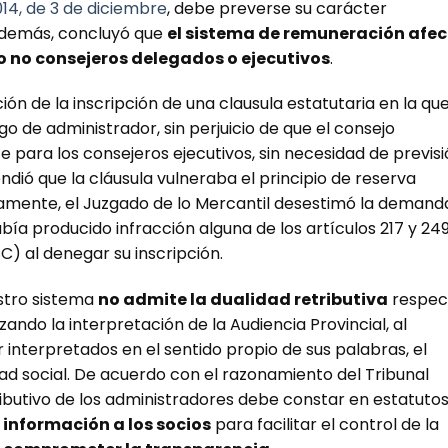
014, de 3 de diciembre
, debe preverse su carácter
. Además, concluyó que
el sistema de remuneración afe
o no consejeros delegados o ejecutivos
.
n de la inscripción de una clausula estatutaria en la qu
go de administrador, sin perjuicio de que el consejo
para los consejeros ejecutivos, sin necesidad de previsi
ndió que la cláusula vulneraba el principio de reserva
tivamente, el Juzgado de lo Mercantil desestimó la demand
ía producido infracción alguna de los artículos 217 y 24
C) al denegar su inscripción.
stro sistema
no admite la dualidad retributiva
respec
ando la interpretación de la Audiencia Provincial, al
interpretados en el sentido propio de sus palabras, el
dad social. De acuerdo con el razonamiento del Tribunal
ributivo de los administradores debe constar en estatuto
información a los socios
para facilitar el control de la