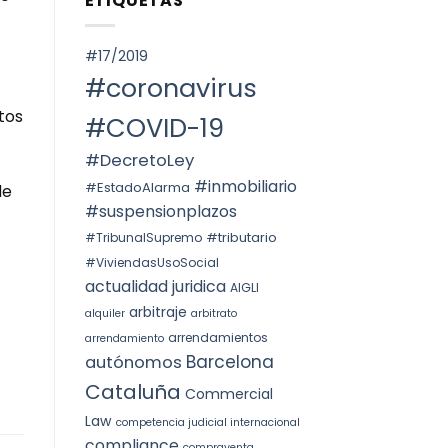
ETIQUETAS
SPAIN.
Voto
ОКРУГА
particular
КАТАЛОНИИ
en
(ITP)
la
#17/2019
STS
4240/2025:
#coronavirus
la
prórroga
tos
forzosa
#COVID-19
indefinida
#DecretoLey
#inmobiliario
#EstadoAlarma
de
#suspensionplazos
#tributario
#TribunalSupremo
#ViviendasUsoSocial
actualidad juridica
AIGLI
arbitraje
alquiler
arbitrato
arrendamientos
arrendamiento
Barcelona
autónomos
Cataluña
Commercial
Law
competencia judicial internacional
compliance
compraventa