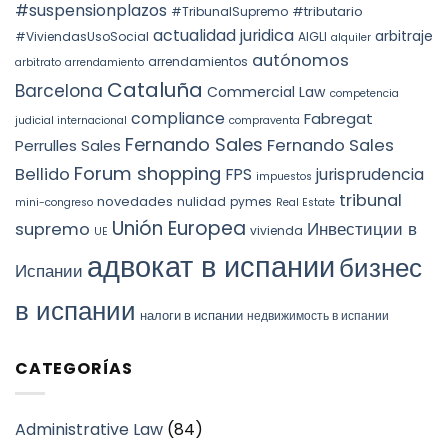
forzosa
#suspensionplazos
#tributario
DOCTRINE,
#TribunalSupremo
indefinida
SPAIN.
actualidad juridica
arbitraje
#ViviendasUsoSocial
AIGLI
alquiler
autónomos
arrendamientos
arbitrato
arrendamiento
Cataluña
Barcelona
Commercial Law
competencia
compliance
Fabregat
judicial internacional
compraventa
Fernando Sales
Fernando Sales
Perrulles Sales
Forum shopping
Bellido
FPS
jurisprudencia
impuestos
tribunal
novedades
nulidad
pymes
mini-congreso
Real Estate
Unión Europea
Инвестиции в
supremo
vivienda
UE
адвокат в испании
бизнес
Испании
в испании
налоги в испании
недвижимость в испании
CATEGORÍAS
Administrative Law
(84)