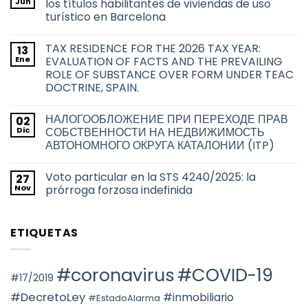
Jun
los títulos habilitantes de viviendas de uso
Derecho
turístico en Barcelona
de
adquisición
No
preferente
hay
de
TAX RESIDENCE FOR THE 2026 TAX YEAR:
13
comentarios
las
en
Ene
EVALUATION OF FACTS AND THE PREVAILING
Administraciones
La
Públicas
ROLE OF SUBSTANCE OVER FORM UNDER TEAC
problemática
sobre
acerca
DOCTRINE, SPAIN.
las
de
transmisiones
la
No
inmobiliarias
transmisión
hay
en
НАЛОГООБЛОЖЕНИЕ ПРИ ПЕРЕХОДЕ ПРАВ
02
de
comentarios
la
en
los
Dic
СОБСТВЕННОСТИ НА НЕДВИЖИМОСТЬ
ciudad
TAX
títulos
de
АВТОНОМНОГО ОКРУГА КАТАЛОНИИ (ITP)
RESIDENCE
habilitantes
Barcelona
FOR
de
No
THE
viviendas
hay
2026
de
Voto particular en la STS 4240/2025: la
27
comentarios
TAX
uso
en
Nov
prórroga forzosa indefinida
YEAR:
turístico
НАЛОГООБЛОЖЕНИЕ
EVALUATION
en
ПРИ
No
OF
Barcelona
ПЕРЕХОДЕ
hay
FACTS
ПРАВ
comentarios
AND
ETIQUETAS
СОБСТВЕННОСТИ
en
THE
НА
Voto
PREVAILING
НЕДВИЖИМОСТЬ
particular
ROLE
АВТОНОМНОГО
en
OF
ОКРУГА
la
#coronavirus
#COVID-19
SUBSTANCE
КАТАЛОНИИ
STS
#17/2019
OVER
(ITP)
4240/2025:
FORM
la
#DecretoLey
#inmobiliario
#EstadoAlarma
UNDER
prórroga
TEAC