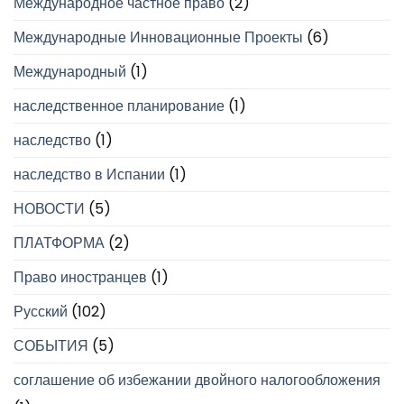
Международное частное право
(2)
Международные Инновационные Проекты
(6)
Международный
(1)
наследственное планирование
(1)
наследство
(1)
наследство в Испании
(1)
НОВОСТИ
(5)
ПЛАТФОРМА
(2)
Право иностранцев
(1)
Русский
(102)
СОБЫТИЯ
(5)
соглашение об избежании двойного налогообложения