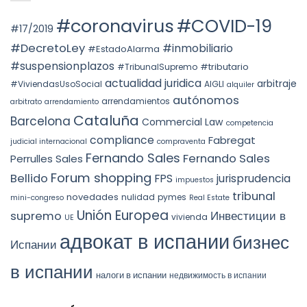
ROLE
АВТОНОМНОГО
en
OF
ОКРУГА
la
#coronavirus
#COVID-19
SUBSTANCE
КАТАЛОНИИ
STS
#17/2019
OVER
(ITP)
4240/2025:
FORM
la
#DecretoLey
#inmobiliario
#EstadoAlarma
UNDER
prórroga
TEAC
forzosa
#suspensionplazos
#tributario
DOCTRINE,
#TribunalSupremo
indefinida
SPAIN.
actualidad juridica
arbitraje
#ViviendasUsoSocial
AIGLI
alquiler
autónomos
arrendamientos
arbitrato
arrendamiento
Cataluña
Barcelona
Commercial Law
competencia
compliance
Fabregat
judicial internacional
compraventa
Fernando Sales
Fernando Sales
Perrulles Sales
Forum shopping
Bellido
FPS
jurisprudencia
impuestos
tribunal
novedades
nulidad
pymes
mini-congreso
Real Estate
Unión Europea
Инвестиции в
supremo
vivienda
UE
адвокат в испании
бизнес
Испании
в испании
налоги в испании
недвижимость в испании