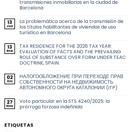
transmisiones inmobiliarias en la ciudad de
Barcelona
No
hay
La problemática acerca de la transmisión de
13
comentarios
en
Jun
los títulos habilitantes de viviendas de uso
Derecho
turístico en Barcelona
de
adquisición
No
preferente
hay
de
TAX RESIDENCE FOR THE 2026 TAX YEAR:
13
comentarios
las
en
Ene
EVALUATION OF FACTS AND THE PREVAILING
Administraciones
La
Públicas
ROLE OF SUBSTANCE OVER FORM UNDER TEAC
problemática
sobre
acerca
DOCTRINE, SPAIN.
las
de
transmisiones
la
No
inmobiliarias
transmisión
hay
en
НАЛОГООБЛОЖЕНИЕ ПРИ ПЕРЕХОДЕ ПРАВ
02
de
comentarios
la
en
los
Dic
СОБСТВЕННОСТИ НА НЕДВИЖИМОСТЬ
ciudad
TAX
títulos
de
АВТОНОМНОГО ОКРУГА КАТАЛОНИИ (ITP)
RESIDENCE
habilitantes
Barcelona
FOR
de
No
THE
viviendas
hay
2026
de
Voto particular en la STS 4240/2025: la
27
comentarios
TAX
uso
en
Nov
prórroga forzosa indefinida
YEAR:
turístico
НАЛОГООБЛОЖЕНИЕ
EVALUATION
en
ПРИ
No
OF
Barcelona
ПЕРЕХОДЕ
hay
FACTS
ПРАВ
comentarios
AND
ETIQUETAS
СОБСТВЕННОСТИ
en
THE
НА
Voto
PREVAILING
НЕДВИЖИМОСТЬ
particular