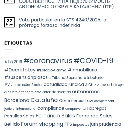
Dic
СОБСТВЕННОСТИ НА НЕДВИЖИМОСТЬ
ciudad
TAX
títulos
de
АВТОНОМНОГО ОКРУГА КАТАЛОНИИ (ITP)
RESIDENCE
habilitantes
Barcelona
FOR
de
No
THE
viviendas
hay
2026
de
Voto particular en la STS 4240/2025: la
27
comentarios
TAX
uso
en
Nov
prórroga forzosa indefinida
YEAR:
turístico
НАЛОГООБЛОЖЕНИЕ
EVALUATION
en
ПРИ
No
OF
Barcelona
ПЕРЕХОДЕ
hay
FACTS
ПРАВ
comentarios
AND
ETIQUETAS
СОБСТВЕННОСТИ
en
THE
НА
Voto
PREVAILING
НЕДВИЖИМОСТЬ
particular
ROLE
АВТОНОМНОГО
en
OF
ОКРУГА
la
#coronavirus
#COVID-19
SUBSTANCE
КАТАЛОНИИ
STS
#17/2019
OVER
(ITP)
4240/2025:
FORM
la
#DecretoLey
#inmobiliario
#EstadoAlarma
UNDER
prórroga
TEAC
forzosa
#suspensionplazos
#tributario
DOCTRINE,
#TribunalSupremo
indefinida
SPAIN.
actualidad juridica
arbitraje
#ViviendasUsoSocial
AIGLI
alquiler
autónomos
arrendamientos
arbitrato
arrendamiento
Cataluña
Barcelona
Commercial Law
competencia
compliance
Fabregat
judicial internacional
compraventa
Fernando Sales
Fernando Sales
Perrulles Sales
Forum shopping
Bellido
FPS
jurisprudencia
impuestos