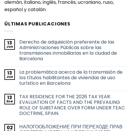
alemán, italiano, inglés, francés, ucraniano, ruso,
español y catalán.
ÚLTIMAS PUBLICACIONES
Derecho de adquisición preferente de las
13
Jun
Administraciones Públicas sobre las
transmisiones inmobiliarias en la ciudad de
Barcelona
No
hay
La problemática acerca de la transmisión de
13
comentarios
en
Jun
los títulos habilitantes de viviendas de uso
Derecho
turístico en Barcelona
de
adquisición
No
preferente
hay
de
TAX RESIDENCE FOR THE 2026 TAX YEAR:
13
comentarios
las
en
Ene
EVALUATION OF FACTS AND THE PREVAILING
Administraciones
La
Públicas
ROLE OF SUBSTANCE OVER FORM UNDER TEAC
problemática
sobre
acerca
DOCTRINE, SPAIN.
las
de
transmisiones
la
No
inmobiliarias
transmisión
hay
en
НАЛОГООБЛОЖЕНИЕ ПРИ ПЕРЕХОДЕ ПРАВ
02
de
comentarios
la
en
los